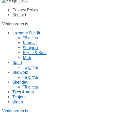
Privacy Policy
Kontakt
Visionpress.tv
Lajmet e Fundit
Të gjitha
Kosove
Shqipëri
Rajoni & Bota
Moti
Sport
Të gjitha
Showbiz
Të gjitha
Shëndeti
Të gjitha
Tech & Auto
Të tjera
Video
Visionpress.tv