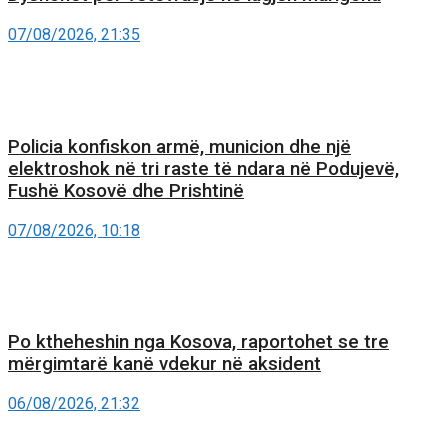
07/08/2026, 21:35
Policia konfiskon armë, municion dhe një
elektroshok në tri raste të ndara në Podujevë,
Fushë Kosovë dhe Prishtinë
07/08/2026, 10:18
Po ktheheshin nga Kosova, raportohet se tre
mërgimtarë kanë vdekur në aksident
06/08/2026, 21:32