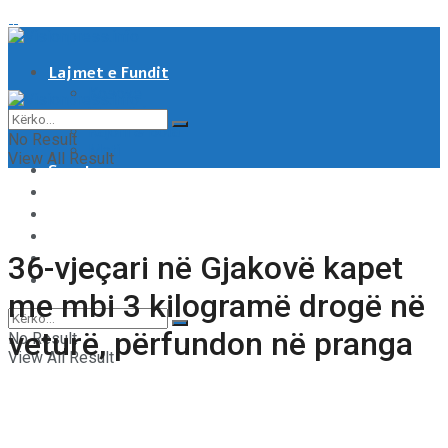
Lajmet e Fundit
Kosove
Shqipëri
Rajoni & Bota
No Result
Moti
View All Result
Sport
Showbiz
Shëndeti
Të tjera
Tech & Auto
36-vjeçari në Gjakovë kapet
Video
me mbi 3 kilogramë drogë në
veturë, përfundon në pranga
No Result
View All Result