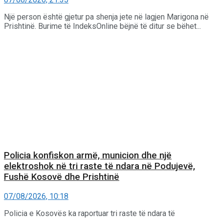
Një person është gjetur pa shenja jete në lagjen Marigona në
Prishtinë. Burime të IndeksOnline bëjnë të ditur se bëhet...
Policia konfiskon armë, municion dhe një
elektroshok në tri raste të ndara në Podujevë,
Fushë Kosovë dhe Prishtinë
07/08/2026, 10:18
Policia e Kosovës ka raportuar tri raste të ndara të