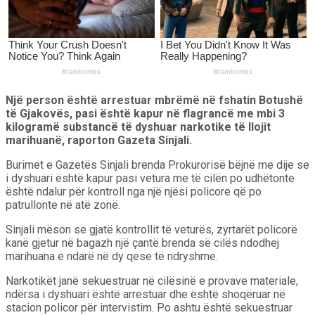
Një person është arrestuar mbrëmë në fshatin Botushë
të Gjakovës, pasi është kapur në flagrancë me mbi 3
kilogramë substancë të dyshuar narkotike të llojit
marihuanë, raporton Gazeta Sinjali.
Burimet e Gazetës Sinjali brenda Prokurorisë bëjnë me dije se
i dyshuari është kapur pasi vetura me të cilën po udhëtonte
është ndalur për kontroll nga një njësi policore që po
patrullonte në atë zonë.
Sinjali mëson se gjatë kontrollit të veturës, zyrtarët policorë
kanë gjetur në bagazh një çantë brenda së cilës ndodhej
marihuana e ndarë në dy qese të ndryshme.
Narkotikët janë sekuestruar në cilësinë e provave materiale,
ndërsa i dyshuari është arrestuar dhe është shoqëruar në
stacion policor për intervistim. Po ashtu është sekuestruar