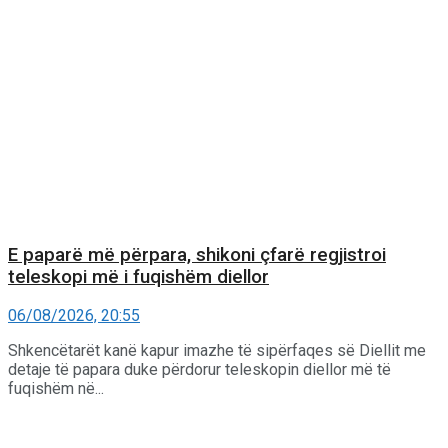
E paparë më përpara, shikoni çfarë regjistroi
teleskopi më i fuqishëm diellor
06/08/2026, 20:55
Shkencëtarët kanë kapur imazhe të sipërfaqes së Diellit me
detaje të papara duke përdorur teleskopin diellor më të
fuqishëm në...