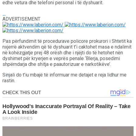
edhe vetura dhe telefoni personal i të dyshuarit.
ADVERTISEMENT
Pas përfundimit të procedurave policore prokurori i Shtetit ka
nxjerrë aktvendim që të dyshuarit t’i caktohet masa e ndalimit
në kohëzgjatje prej 48 orësh dhe i njëjti do të hetohet nën
dyshimet për kryerjen e veprës penale ‘Blerja, posedimi
shpërndarja dhe shitja e paautorizuar e narkotikëve’.
Sinjali do t’iu mbajë të informuar me detajet e reja lidhur me
rastin.