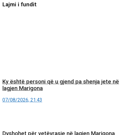
Lajmi i fundit
Ky është personi që u gjend pa shenja jete në
lagjen Marigona
07/08/2026, 21:43
Dyshohet për vetëvrasje në lagjen Marigona