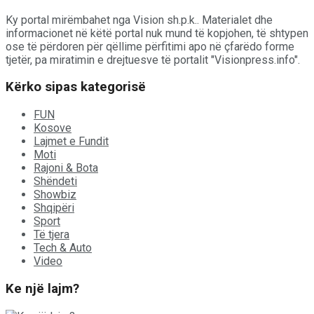
Ky portal mirëmbahet nga Vision sh.p.k.. Materialet dhe
informacionet në këtë portal nuk mund të kopjohen, të shtypen
ose të përdoren për qëllime përfitimi apo në çfarëdo forme
tjetër, pa miratimin e drejtuesve të portalit "Visionpress.info".
Kërko sipas kategorisë
FUN
Kosove
Lajmet e Fundit
Moti
Rajoni & Bota
Shëndeti
Showbiz
Shqipëri
Sport
Të tjera
Tech & Auto
Video
Ke një lajm?