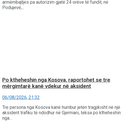
armëmbajtjes pa autorizim gjatë 24 orëve të fundit, në
Podujevë,...
Po ktheheshin nga Kosova, raportohet se tre
mërgimtarë kanë vdekur në aksident
06/08/2026, 21:32
Tre persona nga Kosova kanë humbur jetën tragjikisht në një
aksident trafiku të ndodhur në Gjermani, teksa po ktheheshin
nga...