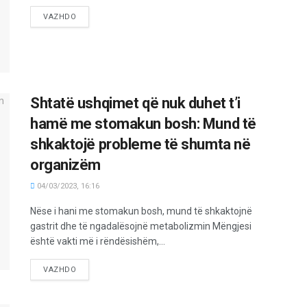
VAZHDO
Shtatë ushqimet që nuk duhet t’i
hamë me stomakun bosh: Mund të
shkaktojë probleme të shumta në
organizëm
04/03/2023, 16:16
Nëse i hani me stomakun bosh, mund të shkaktojnë
gastrit dhe të ngadalësojnë metabolizmin Mëngjesi
është vakti më i rëndësishëm,...
VAZHDO