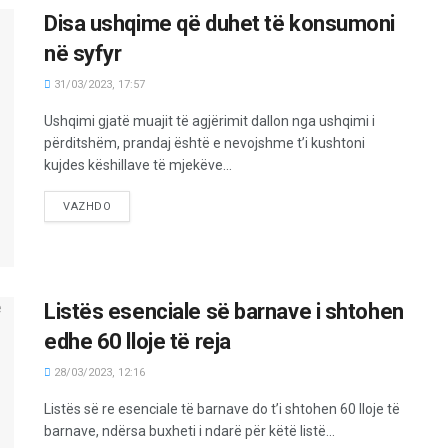
Disa ushqime që duhet të konsumoni
në syfyr
31/03/2023, 17:57
Ushqimi gjatë muajit të agjërimit dallon nga ushqimi i
përditshëm, prandaj është e nevojshme t’i kushtoni
kujdes këshillave të mjekëve...
VAZHDO
Listës esenciale së barnave i shtohen
edhe 60 lloje të reja
28/03/2023, 12:16
Listës së re esenciale të barnave do t’i shtohen 60 lloje të
barnave, ndërsa buxheti i ndarë për këtë listë...