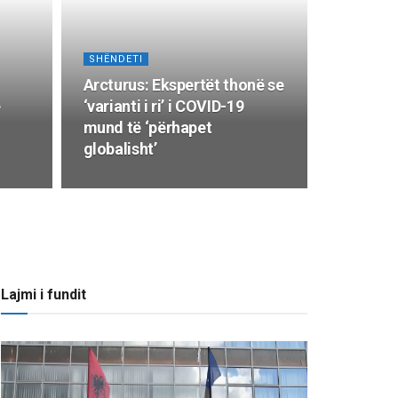
SHËNDETI
Arcturus: Ekspertët thonë se
ë
‘varianti i ri’ i COVID-19
mund të ‘përhapet
globalisht’
Lajmi i fundit