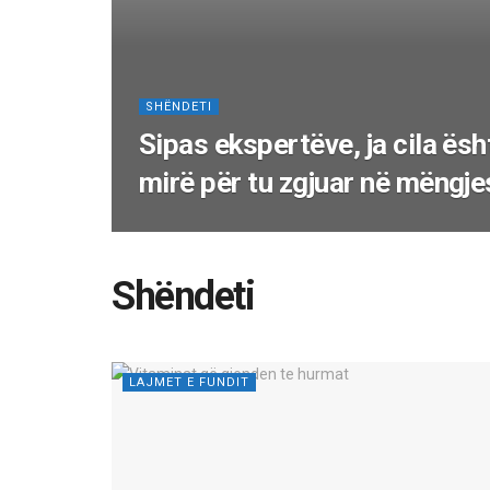
SHËNDETI
Sipas ekspertëve, ja cila ës
mirë për tu zgjuar në mëngje
Shëndeti
LAJMET E FUNDIT