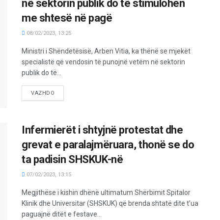
në sektorin publik do të stimulohen
me shtesë në pagë
08/02/2023, 13:25
Ministri i Shëndetësisë, Arben Vitia, ka thënë se mjekët
specialistë që vendosin të punojnë vetëm në sektorin
publik do të...
VAZHDO
Infermierët i shtyjnë protestat dhe
grevat e paralajmëruara, thonë se do
ta padisin SHSKUK-në
07/02/2023, 13:15
Megjithëse i kishin dhënë ultimatum Shërbimit Spitalor
Klinik dhe Universitar (SHSKUK) që brenda shtatë dite t’ua
paguajnë ditët e festave...