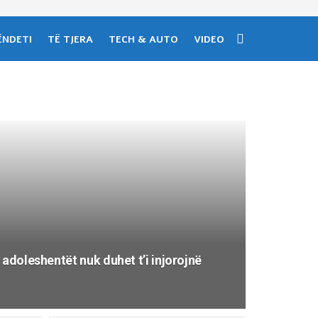
ËNDETI
TË TJERA
TECH & AUTO
VIDEO
 adoleshentët nuk duhet t’i injorojnë