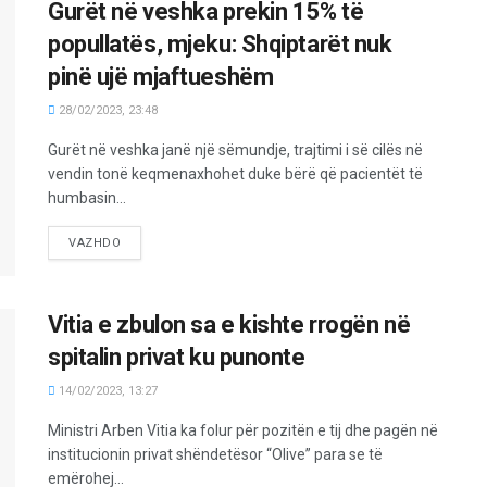
Gurët në veshka prekin 15% të
popullatës, mjeku: Shqiptarët nuk
pinë ujë mjaftueshëm
28/02/2023, 23:48
Gurët në veshka janë një sëmundje, trajtimi i së cilës në
vendin tonë keqmenaxhohet duke bërë që pacientët të
humbasin...
VAZHDO
Vitia e zbulon sa e kishte rrogën në
spitalin privat ku punonte
14/02/2023, 13:27
Ministri Arben Vitia ka folur për pozitën e tij dhe pagën në
institucionin privat shëndetësor “Olive” para se të
emërohej...