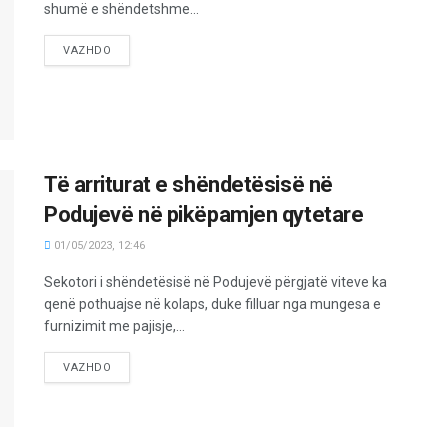
shumë e shëndetshme...
VAZHDO
Të arriturat e shëndetësisë në
Podujevë në pikëpamjen qytetare
01/05/2023, 12:46
Sekotori i shëndetësisë në Podujevë përgjatë viteve ka
qenë pothuajse në kolaps, duke filluar nga mungesa e
furnizimit me pajisje,...
VAZHDO