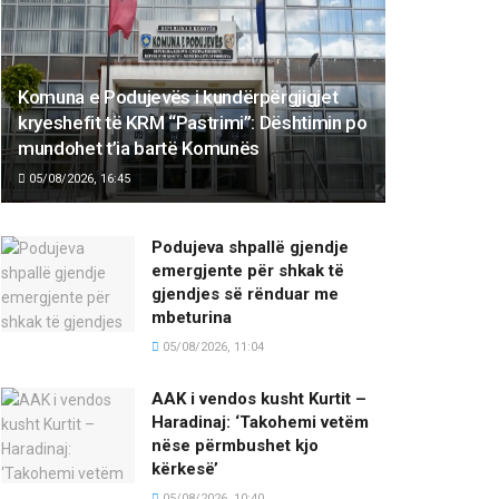
Komuna e Podujevës i kundërpërgjigjet
kryeshefit të KRM “Pastrimi”: Dështimin po
mundohet t’ia bartë Komunës
05/08/2026, 16:45
Podujeva shpallë gjendje
emergjente për shkak të
gjendjes së rënduar me
mbeturina
05/08/2026, 11:04
AAK i vendos kusht Kurtit –
Haradinaj: ‘Takohemi vetëm
nëse përmbushet kjo
kërkesë’
05/08/2026, 10:40