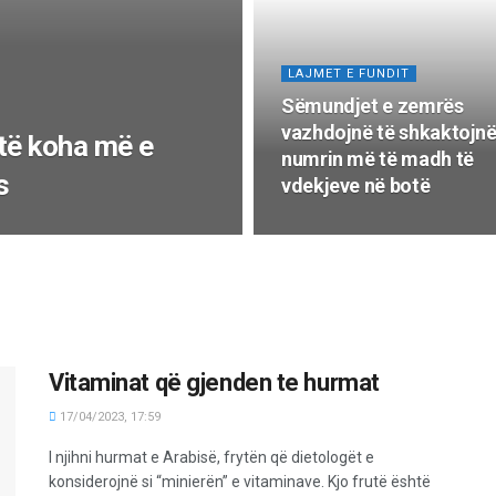
LAJMET E FUNDIT
Sëmundjet e zemrës
vazhdojnë të shkaktojn
htë koha më e
numrin më të madh të
s
vdekjeve në botë
Vitaminat që gjenden te hurmat
17/04/2023, 17:59
I njihni hurmat e Arabisë, frytën që dietologët e
konsiderojnë si “minierën” e vitaminave. Kjo frutë është