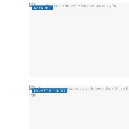
SHËNDETI
LAJMET E FUNDIT