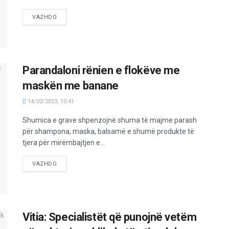
VAZHDO
Parandaloni rënien e flokëve me
maskën me banane
14/02/2023, 10:41
Shumica e grave shpenzojnë shuma të majme parash
për shampona, maska, balsamë e shumë produkte të
tjera për mirëmbajtjen e...
VAZHDO
Vitia: Specialistët që punojnë vetëm