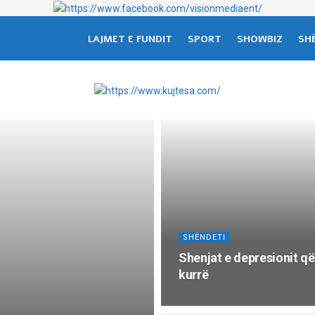
LAJMET E FUNDIT
SPORT
SHOWBIZ
SH
SHËNDETI
Shenjat e depresionit që
kurrë