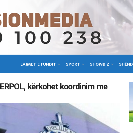
LAJMET E FUNDIT
SPORT
SHOWBIZ
SHËND
TERPOL, kërkohet koordinim me