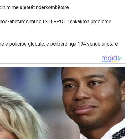
ordinim me aleatët ndërkombëtarë.
se mos-anëtarësimi në INTERPOL i shkakton probleme
he e policisë globale, e përbërë nga 194 vende anëtare