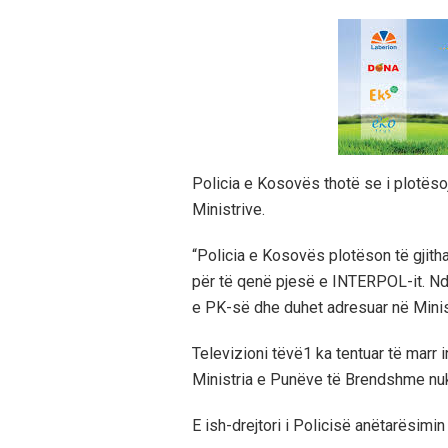
Policia e Kosovës thotë se i plotësojn
Ministrive.
“Policia e Kosovës plotëson të gjith
për të qenë pjesë e INTERPOL-it. Ndë
e PK-së dhe duhet adresuar në Minist
Televizioni tëvë1 ka tentuar të marr 
Ministria e Punëve të Brendshme nuk 
E ish-drejtori i Policisë anëtarësimi