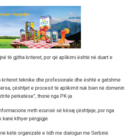
ë të gjitha kriteret, por që aplikimi është në duart e
a kriteret teknike dhe profesionale dhe është e gatshme
rsa, çështjet e procesit të aplikimit nuk bien në domenin
ritë përkatëse”, thonë nga PK-ja.
informacione rreth ecurisë së kësaj çështjeje, por nga
kanë kthyer përgjigje.
n në këtë organizatë e lidh me dialogun me Serbinë.