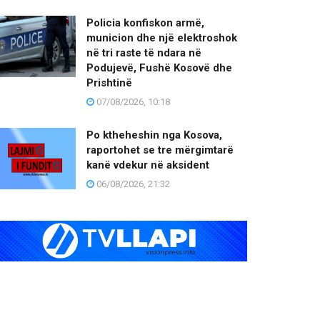
Policia konfiskon armë,
municion dhe një elektroshok
në tri raste të ndara në
Podujevë, Fushë Kosovë dhe
Prishtinë
07/08/2026, 10:18
Po ktheheshin nga Kosova,
raportohet se tre mërgimtarë
kanë vdekur në aksident
06/08/2026, 21:32