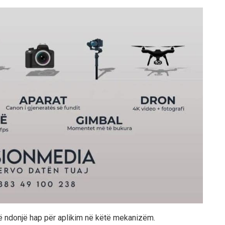
ë ndonjë hap për aplikim në këtë mekanizëm.