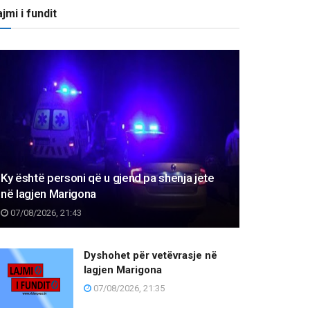
jmi i fundit
Ky është personi që u gjend pa shenja jete
në lagjen Marigona
07/08/2026, 21:43
Dyshohet për vetëvrasje në
lagjen Marigona
07/08/2026, 21:35