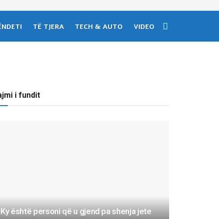
ËNDETI
TË TJERA
TECH & AUTO
VIDEO
jmi i fundit
Ky është personi që u gjend pa shenja jete