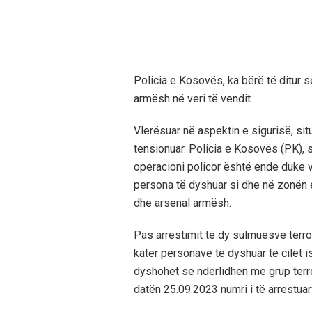
Policia e Kosovës, ka bërë të ditur s
armësh në veri të vendit.
Vlerësuar në aspektin e sigurisë, sit
tensionuar. Policia e Kosovës (PK), 
operacioni policor është ende duke va
persona të dyshuar si dhe në zonën e
dhe arsenal armësh.
Pas arrestimit të dy sulmuesve terror
katër personave të dyshuar të cilët i
dyshohet se ndërlidhen me grup terro
datën 25.09.2023 numri i të arrestuarv