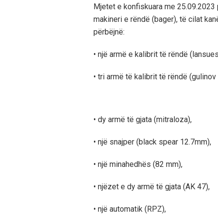
Mjetet e konfiskuara me 25.09.2023 p
makineri e rëndë (bager), të cilat k
përbëjnë:
• një armë e kalibrit të rëndë (lansu
• tri armë të kalibrit të rëndë (gulinov 
• dy armë të gjata (mitraloza),
• një snajper (black spear 12.7mm),
• një minahedhës (82 mm),
• njëzet e dy armë të gjata (AK 47),
• një automatik (RPZ),