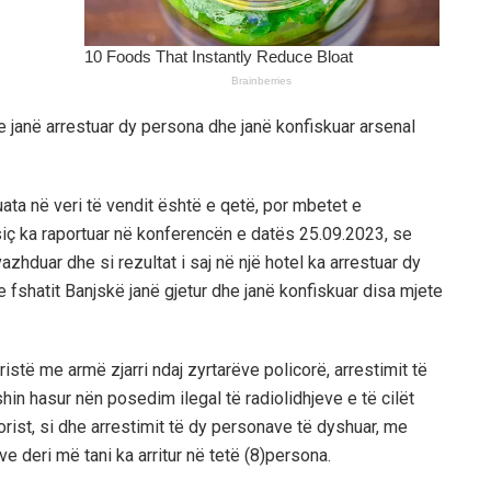
e janë arrestuar dy persona dhe janë konfiskuar arsenal
uata në veri të vendit është e qetë, por mbetet e
siç ka raportuar në konferencën e datës 25.09.2023, se
zhduar dhe si rezultat i saj në një hotel ka arrestuar dy
 fshatit Banjskë janë gjetur dhe janë konfiskuar disa mjete
istë me armë zjarri ndaj zyrtarëve policorë, arrestimit të
shin hasur nën posedim ilegal të radiolidhjeve e të cilët
rist, si dhe arrestimit të dy personave të dyshuar, me
e deri më tani ka arritur në tetë (8)persona.