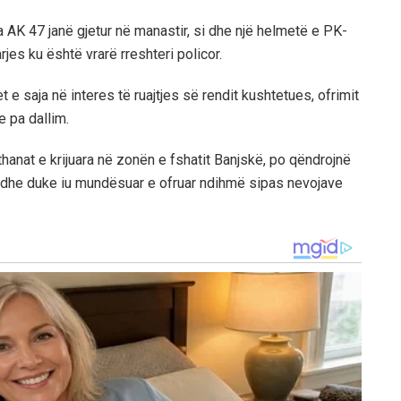
a AK 47 janë gjetur në manastir, si dhe një helmetë e PK-
rjes ku është vrarë rreshteri policor.
 e saja në interes të ruajtjes së rendit kushtetues, ofrimit
e pa dallim.
thanat e krijuara në zonën e fshatit Banjskë, po qëndrojnë
ri dhe duke iu mundësuar e ofruar ndihmë sipas nevojave