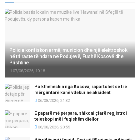
Policia konfiskon armë, municion dhe një elektroshok
në tri raste të ndara në Podujevë, Fushë Kosovë dhe
Prishtinë
07/08/2026, 10:18
Po ktheheshin nga Kosova, raportohet se tre
mërgimtarë kanë vdekur në aksident
06/08/2026, 21:32
E paparë më përpara, shikoni çfarë regjistroi
teleskopi më i fuqishëm diellor
06/08/2026, 20:55
Përditësimi i fundit: Deri në 90 minuta pritje për