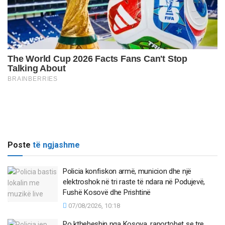
Poste
të ngjashme
Policia konfiskon armë, municion dhe një
elektroshok në tri raste të ndara në Podujevë,
Fushë Kosovë dhe Prishtinë
07/08/2026, 10:18
Po ktheheshin nga Kosova, raportohet se tre