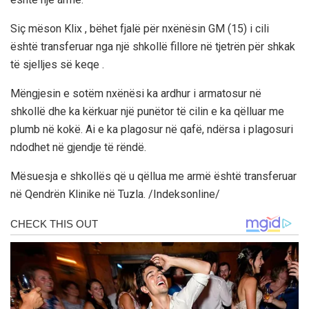
Siç mëson Klix , bëhet fjalë për nxënësin GM (15) i cili
është transferuar nga një shkollë fillore në tjetrën për shkak
të sjelljes së keqe .
Mëngjesin e sotëm nxënësi ka ardhur i armatosur në
shkollë dhe ka kërkuar një punëtor të cilin e ka qëlluar me
plumb në kokë. Ai e ka plagosur në qafë, ndërsa i plagosuri
ndodhet në gjendje të rëndë.
Mësuesja e shkollës që u qëllua me armë është transferuar
në Qendrën Klinike në Tuzla. /Indeksonline/