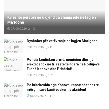
Ky është personi që u gjend pa shenja jete në lagjen
Marigona
07/08/2026, 21:43
Dyshohet për vetëvrasje në lagjen Marigona
07/08/2026, 21:35
Policia konfiskon armë, municion dhe një
elektroshok në tri raste të ndara në Podujevë,
Fushë Kosovë dhe Prishtinë
07/08/2026, 10:18
Po ktheheshin nga Kosova, raportohet se tre
mërgimtarë kanë vdekur në aksident
06/08/2026, 21:32