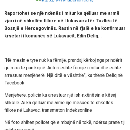
Raportohet se një nxënës i mitur ka qëlluar me armë
zjarri në shkollën fillore në Llukavac afër Tuzllës të
Bosnjë e Hercegovinës. Rastin në fjalë e ka konfirmuar
kryetari i komunës së Lukavacit, Edin Deliq. .
“Në mesin e tyre nuk ka fëmijë, prandaj kërkoj nga prindërit
që mos të panikojnë. Autori është fëmijë i mitur dhe është
arrestuar menjëherë. Një ditë e vështirë”, ka thënë Deliq në
Facebook
Menjëherë, policia ka arrestuar një ish-nxënësin e kësaj
shkolle. Ai ka qëlluar me armë një mësues të shkollës
fillore në Lukavac, transmeton Indeksonline
Në foto shihen policët që e mbajnë në tokë, ndërsa pranë tij
është një armë.