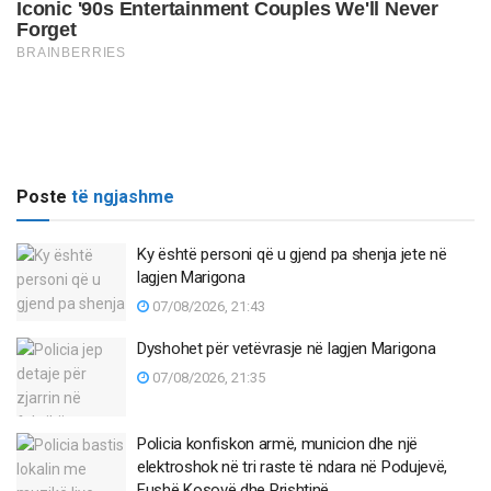
Poste
të ngjashme
Ky është personi që u gjend pa shenja jete në
lagjen Marigona
07/08/2026, 21:43
Dyshohet për vetëvrasje në lagjen Marigona
07/08/2026, 21:35
Policia konfiskon armë, municion dhe një
elektroshok në tri raste të ndara në Podujevë,
Fushë Kosovë dhe Prishtinë