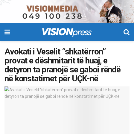
Avokati i Veselit “shkatërron”
provat e dëshmitarit të huaj, e
detyron ta pranojë se gaboi rëndë
në konstatimet për UÇK-në