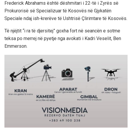
Frederick Abrahams është dëshmitari i 22-të i Zyrës së
Prokurorisë së Specializuar të Kosovës në Gjykatën
Speciale ndaj ish-krerëve të Ushtrisë Çlirimtare të Kosovës.
Të njëjtit “i ra të djersitej” goxha fort në seancën e sotme
teksa po merrej në pyetje nga avokati i Kadri Veselit, Ben
Emmerson.