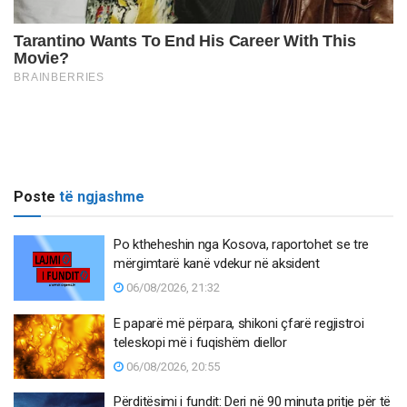
Poste
të ngjashme
Po ktheheshin nga Kosova, raportohet se tre
mërgimtarë kanë vdekur në aksident
06/08/2026, 21:32
E paparë më përpara, shikoni çfarë regjistroi
teleskopi më i fuqishëm diellor
06/08/2026, 20:55
Përditësimi i fundit: Deri në 90 minuta pritje për të