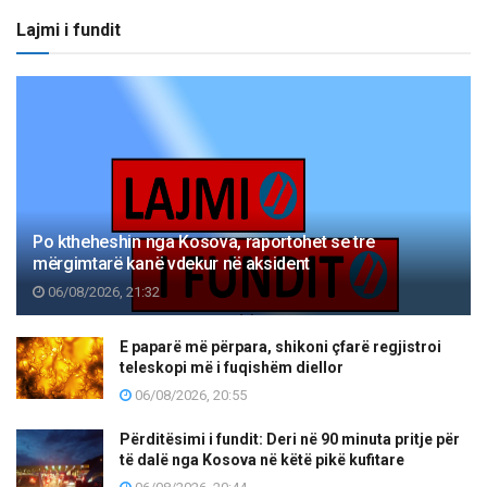
Lajmi i fundit
Po ktheheshin nga Kosova, raportohet se tre
mërgimtarë kanë vdekur në aksident
06/08/2026, 21:32
E paparë më përpara, shikoni çfarë regjistroi
teleskopi më i fuqishëm diellor
06/08/2026, 20:55
Përditësimi i fundit: Deri në 90 minuta pritje për
të dalë nga Kosova në këtë pikë kufitare