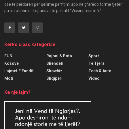
ose të përdoren për qëllime përfitimi apo në çfarëdo forme tjetër,
pa miratimin e drejtuesve të portalit "Visionpress.info".
Kërko sipas kategorisë
FUN
Rajoni & Bota
Sport
Kosove
Shëndeti
Të Tjera
Lajmet E Fundit
Showbiz
Tech & Auto
Moti
Shqipëri
Video
Ke një lajm?