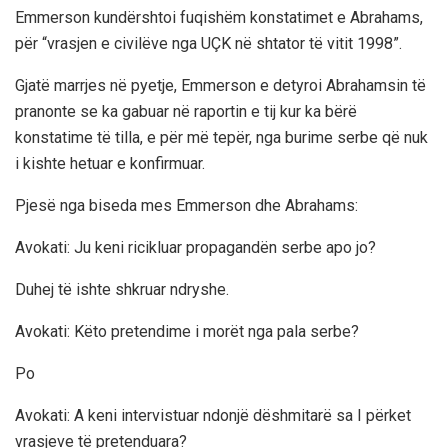
Emmerson kundërshtoi fuqishëm konstatimet e Abrahams,
për “vrasjen e civilëve nga UÇK në shtator të vitit 1998”.
Gjatë marrjes në pyetje, Emmerson e detyroi Abrahamsin të
pranonte se ka gabuar në raportin e tij kur ka bërë
konstatime të tilla, e për më tepër, nga burime serbe që nuk
i kishte hetuar e konfirmuar.
Pjesë nga biseda mes Emmerson dhe Abrahams:
Avokati: Ju keni ricikluar propagandën serbe apo jo?
Duhej të ishte shkruar ndryshe.
Avokati: Këto pretendime i morët nga pala serbe?
Po
Avokati: A keni intervistuar ndonjë dëshmitarë sa I përket
vrasjeve të pretenduara?