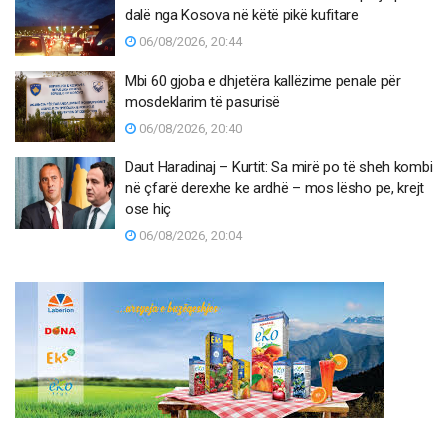
dalë nga Kosova në këtë pikë kufitare
06/08/2026, 20:44
Mbi 60 gjoba e dhjetëra kallëzime penale për
mosdeklarim të pasurisë
06/08/2026, 20:40
Daut Haradinaj – Kurtit: Sa mirë po të sheh kombi
në çfarë derexhe ke ardhë – mos lësho pe, krejt
ose hiç
06/08/2026, 20:04