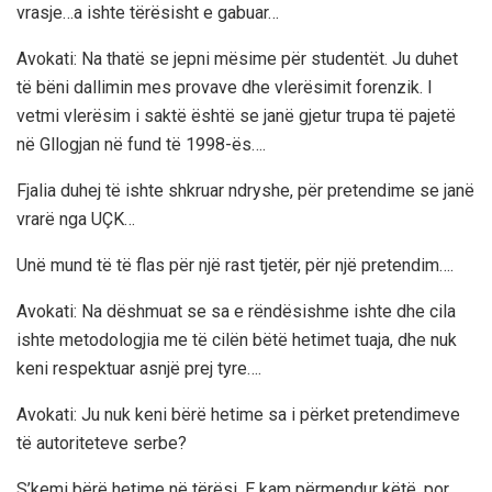
vrasje…a ishte tërësisht e gabuar…
Avokati: Na thatë se jepni mësime për studentët. Ju duhet
të bëni dallimin mes provave dhe vlerësimit forenzik. I
vetmi vlerësim i saktë është se janë gjetur trupa të pajetë
në Gllogjan në fund të 1998-ës….
Fjalia duhej të ishte shkruar ndryshe, për pretendime se janë
vrarë nga UÇK…
Unë mund të të flas për një rast tjetër, për një pretendim….
Avokati: Na dëshmuat se sa e rëndësishme ishte dhe cila
ishte metodologjia me të cilën bëtë hetimet tuaja, dhe nuk
keni respektuar asnjë prej tyre….
Avokati: Ju nuk keni bërë hetime sa i përket pretendimeve
të autoriteteve serbe?
S’kemi bërë hetime në tërësi. E kam përmendur këtë, por