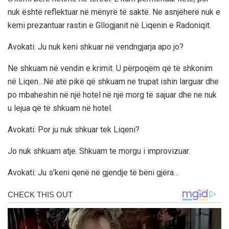
nuk është reflektuar në mënyrë të saktë. Ne asnjëherë nuk e
kemi prezantuar rastin e Gllogjanit në Liqenin e Radoniqit.
Avokati: Ju nuk keni shkuar në vendngjarja apo jo?
Ne shkuam në vendin e krimit. U përpoqëm që të shkonim
në Liqen…Në atë pikë që shkuam ne trupat ishin larguar dhe
po mbaheshin në një hotel në një morg të sajuar dhe ne nuk
u lejua që të shkuam në hotel.
Avokati: Por ju nuk shkuar tek Liqeni?
Jo nuk shkuam atje. Shkuam te morgu i improvizuar.
Avokati: Ju s’keni qenë në gjendje të bëni gjëra…