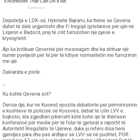
Deputetja e LDK-së, Hykmete Bajrami, ka thënë se Qeveria
duhet të dalë urgjentisht dhe t’i tregojë qytetarëve për ujin në
Liqenin e Badocit, prej të cilit furnizohen një pjesë e
kryeqytetit.
Ajo ka kritikuar Qeverinë për mosreagim dhe ka shtruar një
numër pyetjesh për të për të kthyer normalitetin me furnizimin
me ujë.
Deklarata e plotë:
Ku është Qeveria sot?
Derisa dje, kur në Kuvend opozita debatonte për përmirësimin
e kushteve të policisë së Kosovës, debat të cilin LVV e
bojkotoi, ata zgjedhën pikërisht këtë kohë që të thërrasin
konferencë për medie për të folur të gjeturat e raportit të
Autoritetit Rregullativ të Ujërave, duke ju referu disa herë
gjendjes para dhe pas ardhjes së LVV-së në pushtet, POR