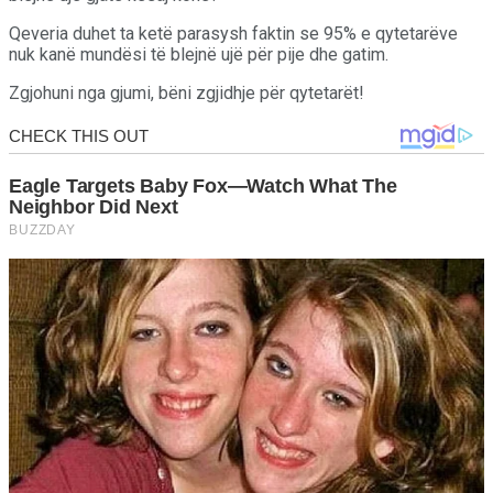
Qeveria duhet ta ketë parasysh faktin se 95% e qytetarëve
nuk kanë mundësi të blejnë ujë për pije dhe gatim.
Zgjohuni nga gjumi, bëni zgjidhje për qytetarët!