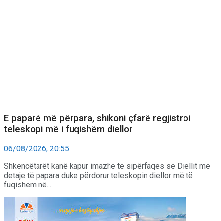
E paparë më përpara, shikoni çfarë regjistroi
teleskopi më i fuqishëm diellor
06/08/2026, 20:55
Shkencëtarët kanë kapur imazhe të sipërfaqes së Diellit me
detaje të papara duke përdorur teleskopin diellor më të
fuqishëm në...