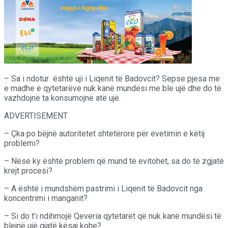
– Sa i ndotur është uji i Liqenit të Badovcit? Sepse pjesa me
e madhe e qytetarëve nuk kanë mundësi me ble ujë dhe do të
vazhdojnë ta konsumojnë atë ujë.
ADVERTISEMENT
– Çka po bëjnë autoritetet shtetërore për evetimin e këtij
problemi?
– Nëse ky është problem që mund të evitohet, sa do të zgjatë
krejt procesi?
– A është i mundshëm pastrimi i Liqenit të Badovcit nga
koncentrimi i manganit?
– Si do t’i ndihmojë Qeveria qytetarët që nuk kanë mundësi të
blejnë ujë gjatë kësaj kohe?