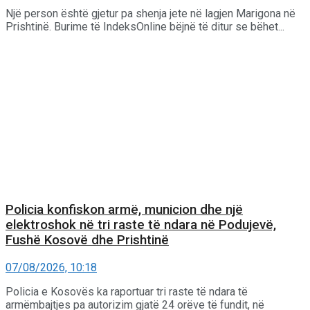
Një person është gjetur pa shenja jete në lagjen Marigona në
Prishtinë. Burime të IndeksOnline bëjnë të ditur se bëhet...
Policia konfiskon armë, municion dhe një
elektroshok në tri raste të ndara në Podujevë,
Fushë Kosovë dhe Prishtinë
07/08/2026, 10:18
Policia e Kosovës ka raportuar tri raste të ndara të
armëmbajtjes pa autorizim gjatë 24 orëve të fundit, në