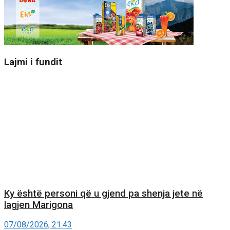
Lajmi i fundit
Ky është personi që u gjend pa shenja jete në
lagjen Marigona
07/08/2026, 21:43