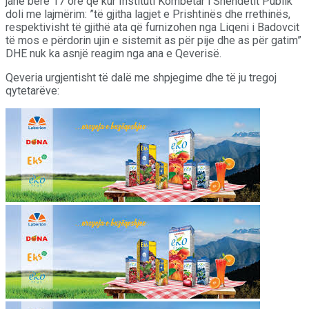
janë bërë 17 orë që kur Instituti Kombëtar i Shëndetit Publik
doli me lajmërim: ”të gjitha lagjet e Prishtinës dhe rrethinës,
respektivisht të gjithë ata që furnizohen nga Liqeni i Badovcit
të mos e përdorin ujin e sistemit as për pije dhe as për gatim”
DHE nuk ka asnjë reagim nga ana e Qeverisë.
Qeveria urgjentisht të dalë me shpjegime dhe të ju tregoj
qytetarëve: