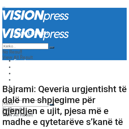
Lajmet e Fundit
Kosove
Shqipëri
Rajoni & Bota
No Result
Moti
View All Result
Sport
Showbiz
Shëndeti
Të tjera
Tech & Auto
Bajrami: Qeveria urgjentisht të
Video
dalë me shpjegime për
gjendjen e ujit, pjesa më e
No Result
View All Result
madhe e qytetarëve s’kanë të