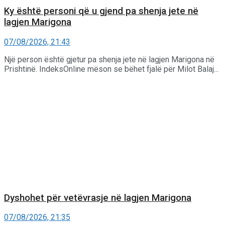
Ky është personi që u gjend pa shenja jete në
lagjen Marigona
07/08/2026, 21:43
Një person është gjetur pa shenja jete në lagjen Marigona në
Prishtinë. IndeksOnline mëson se bëhet fjalë për Milot Balaj...
Dyshohet për vetëvrasje në lagjen Marigona
07/08/2026, 21:35