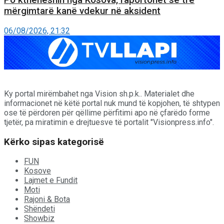
Po ktheheshin nga Kosova, raportohet se tre
mërgimtarë kanë vdekur në aksident
06/08/2026, 21:32
Ky portal mirëmbahet nga Vision sh.p.k.. Materialet dhe
informacionet në këtë portal nuk mund të kopjohen, të shtypen
ose të përdoren për qëllime përfitimi apo në çfarëdo forme
tjetër, pa miratimin e drejtuesve të portalit "Visionpress.info".
Kërko sipas kategorisë
FUN
Kosove
Lajmet e Fundit
Moti
Rajoni & Bota
Shëndeti
Showbiz