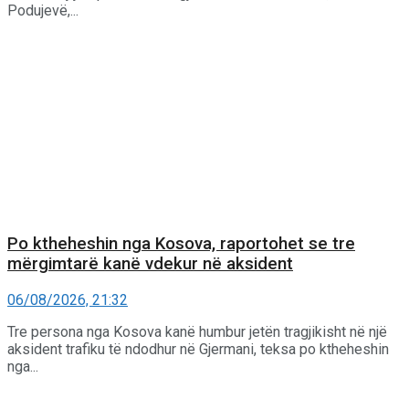
Podujevë,...
Po ktheheshin nga Kosova, raportohet se tre
mërgimtarë kanë vdekur në aksident
06/08/2026, 21:32
Tre persona nga Kosova kanë humbur jetën tragjikisht në një
aksident trafiku të ndodhur në Gjermani, teksa po ktheheshin
nga...