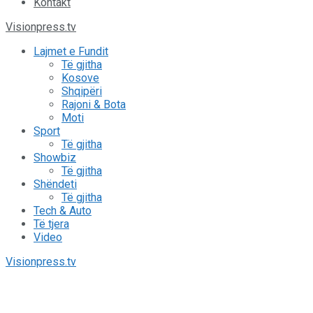
Kontakt
Visionpress.tv
Lajmet e Fundit
Të gjitha
Kosove
Shqipëri
Rajoni & Bota
Moti
Sport
Të gjitha
Showbiz
Të gjitha
Shëndeti
Të gjitha
Tech & Auto
Të tjera
Video
Visionpress.tv