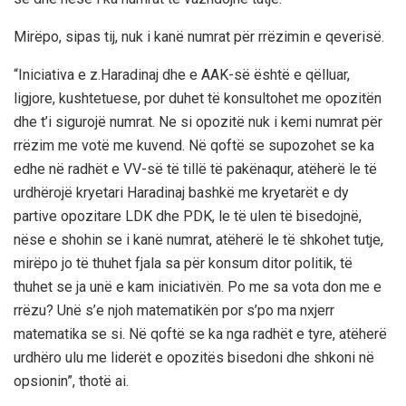
Mirëpo, sipas tij, nuk i kanë numrat për rrëzimin e qeverisë.
“Iniciativa e z.Haradinaj dhe e AAK-së është e qëlluar,
ligjore, kushtetuese, por duhet të konsultohet me opozitën
dhe t’i sigurojë numrat. Ne si opozitë nuk i kemi numrat për
rrëzim me votë me kuvend. Në qoftë se supozohet se ka
edhe në radhët e VV-së të tillë të pakënaqur, atëherë le të
urdhërojë kryetari Haradinaj bashkë me kryetarët e dy
partive opozitare LDK dhe PDK, le të ulen të bisedojnë,
nëse e shohin se i kanë numrat, atëherë le të shkohet tutje,
mirëpo jo të thuhet fjala sa për konsum ditor politik, të
thuhet se ja unë e kam iniciativën. Po me sa vota don me e
rrëzu? Unë s’e njoh matematikën por s’po ma nxjerr
matematika se si. Në qoftë se ka nga radhët e tyre, atëherë
urdhëro ulu me liderët e opozitës bisedoni dhe shkoni në
opsionin”, thotë ai.