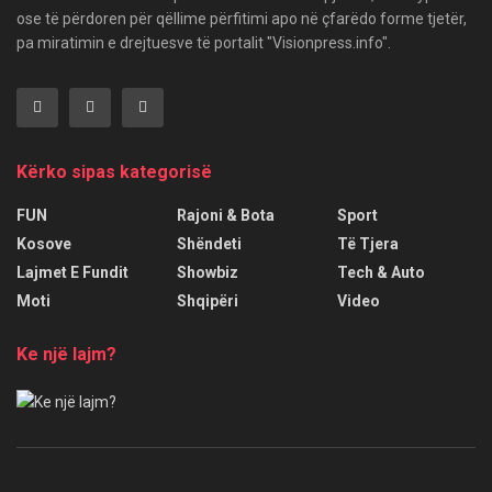
ose të përdoren për qëllime përfitimi apo në çfarëdo forme tjetër,
pa miratimin e drejtuesve të portalit "Visionpress.info".
Kërko sipas kategorisë
FUN
Rajoni & Bota
Sport
Kosove
Shëndeti
Të Tjera
Lajmet E Fundit
Showbiz
Tech & Auto
Moti
Shqipëri
Video
Ke një lajm?