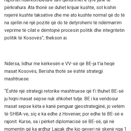
përkrahura. Ata thonë se duhet krijuar kushte, sot kishin
nxjerrë kushte taksative dhe me ato kushte normal që do të
na sjellin në një pozitë që do të detyrohemi të ndërmarrim
veprime të cilat e dëmtojnë procesin politik dhe integritetin
politik të Kosovës”, thekson ai.
Ndërsa, lidhur me kërkesën e VV-së që BE-ja t’ia heqë
masat Kosovës, Berisha thotë se është strategji
mashtruese.
“Është një strategji retorike mashtruese që t’i thuhet BE-së
ju hiqni masat sepse nuk shkohet tutje. BE i ka vendosur
masat sepse këta e kanë penguar gjeostrategjinë, jo vetëm
të SHBA-ve, siç e ka edhe z.Hovenier, por edhe të BE-së e
rajonit. Kurse, sa i përket diplomacisë së BE-së, që në
momentin që ka ardhur Lajçak dhe kjo qeveri në skenë nga 1