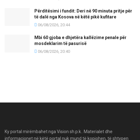
Përditësimi i fundit: Deri në 90 minuta pritje për
të dalë nga Kosova në këtë pikë kufitare
06/08/2026, 20:44
Mbi 60 gjoba e dhjetëra kallëzime penale për
mosdeklarim të pasurisë
06/08/2026, 20:40
Ky portal mirëmbahet nga Vision sh.p.k.. Materialet dhe
informacionet në këtë portal nuk mund të kopjohen, të shtypen