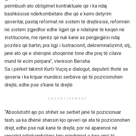
përmbush ato obligimet kontraktuale që i ka ndaj
bashkësisë ndërkombëtare dhe që e kemi detyrim
qeveritar, pastaj reformat në sistem të drejtësisë, reformën
në sistem zgjedhor edhe ligjet që e ndalojnë të keqen në
institucione, me njerëz që nuk kanë as përgjegjësi ndaj
pozitës që bartin, pra ligji i lustracionit, dekreminalizimit, etj.,
janë ato që e shërojnë shoqërinë tonë dhe prej të cilave
mund të ecim përpara”, vlerëson Berisha.
Sa i përket takimit Kurti-Vuçiq e dialogut, deputeti thotë se
qeveria i ka krijuar mundësi serbëve që të pozicionohen
drejtë, edhe pse s’kanë të drejtë.
ADVERTISEMENT
“Absolutisht ajo po shihet se serbët janë të pozicionuar
tash, ua ka dhënë shansin kjo qeveri që ata të pozicionohen
drejt, edhe pse nuk kanë të drejtë, por në aparencë në
raportet ndërkombëtare tani qëndrimet e tyre janë të