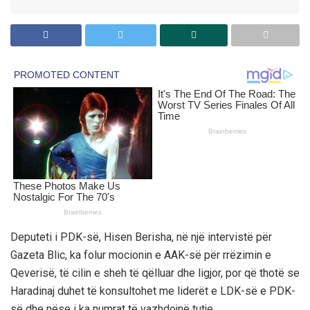
Deputeti i PDK-së, Hisen Berisha, në një intervistë për
Gazeta Blic, ka folur mocionin e AAK-së për rrëzimin e
Qeverisë, të cilin e sheh të qëlluar dhe ligjor, por që thotë se
Haradinaj duhet të konsultohet me liderët e LDK-së e PDK-
së dhe nëse i ka numrat të vazhdojnë tutje.