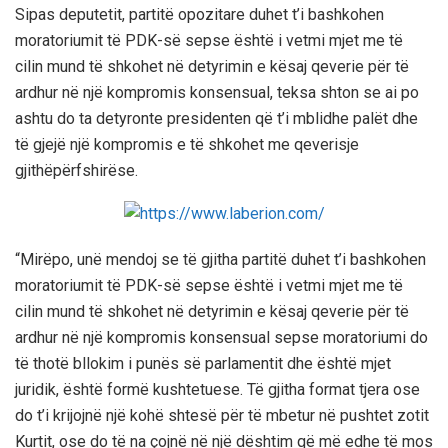
Sipas deputetit, partitë opozitare duhet t’i bashkohen
moratoriumit të PDK-së sepse është i vetmi mjet me të
cilin mund të shkohet në detyrimin e kësaj qeverie për të
ardhur në një kompromis konsensual, teksa shton se ai po
ashtu do ta detyronte presidenten që t’i mblidhe palët dhe
të gjejë një kompromis e të shkohet me qeverisje
gjithëpërfshirëse.
“Mirëpo, unë mendoj se të gjitha partitë duhet t’i bashkohen
moratoriumit të PDK-së sepse është i vetmi mjet me të
cilin mund të shkohet në detyrimin e kësaj qeverie për të
ardhur në një kompromis konsensual sepse moratoriumi do
të thotë bllokim i punës së parlamentit dhe është mjet
juridik, është formë kushtetuese. Të gjitha format tjera ose
do t’i krijojnë një kohë shtesë për të mbetur në pushtet zotit
Kurtit, ose do të na çojnë në një dështim që më edhe të mos