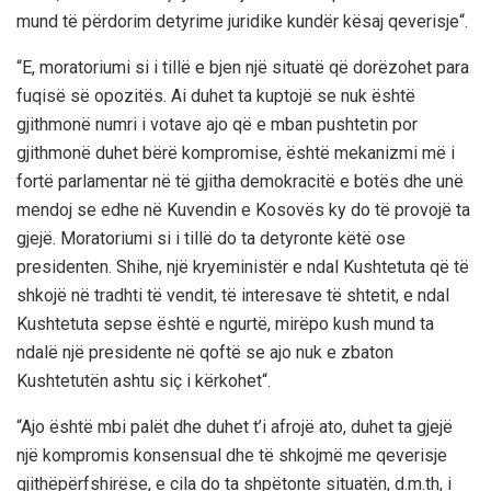
mund të përdorim detyrime juridike kundër kësaj qeverisje“.
“E, moratoriumi si i tillë e bjen një situatë që dorëzohet para
fuqisë së opozitës. Ai duhet ta kuptojë se nuk është
gjithmonë numri i votave ajo që e mban pushtetin por
gjithmonë duhet bërë kompromise, është mekanizmi më i
fortë parlamentar në të gjitha demokracitë e botës dhe unë
mendoj se edhe në Kuvendin e Kosovës ky do të provojë ta
gjejë. Moratoriumi si i tillë do ta detyronte këtë ose
presidenten. Shihe, një kryeministër e ndal Kushtetuta që të
shkojë në tradhti të vendit, të interesave të shtetit, e ndal
Kushtetuta sepse është e ngurtë, mirëpo kush mund ta
ndalë një presidente në qoftë se ajo nuk e zbaton
Kushtetutën ashtu siç i kërkohet“.
“Ajo është mbi palët dhe duhet t’i afrojë ato, duhet ta gjejë
një kompromis konsensual dhe të shkojmë me qeverisje
gjithëpërfshirëse, e cila do ta shpëtonte situatën, d.m.th, i