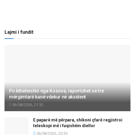
Lajmi i fundit
Po ktheheshin nga Kosova, raportohet se tre
mërgimtarë kanë vdekur në aksident
06/08/2026, 21:32
E paparë më përpara, shikoni çfarë regjistroi
teleskopi më i fuqishëm diellor
06/08/2026, 20:55