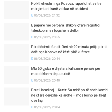
Po ktheheshin nga Kosova, raportohet se tre
mërgimtarë kanë vdekur në aksident
06/08/2026, 21:32
E paparë më përpara, shikoni çfarë regjistroi
teleskopi më i fuqishëm diellor
06/08/2026, 20:55
Përditësimi i fundit: Deri në 90 minuta pritje për të
dalë nga Kosova në këtë pikë kufitare
06/08/2026, 20:44
Mbi 60 gjoba e dhjetëra kallëzime penale për
mosdeklarim të pasurisë
06/08/2026, 20:40
Daut Haradinaj – Kurtit: Sa mirë po të sheh kombi
në çfarë derexhe ke ardhë – mos lësho pe, krejt
ose hiç
06/08/2026, 20:04