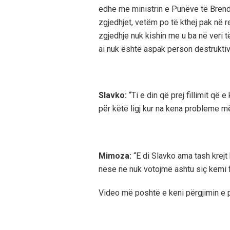
edhe me ministrin e Punëve të Brend
zgjedhjet, vetëm po të kthej pak në r
zgjedhje nuk kishin me u ba në veri t
ai nuk është aspak person destrukti
Slavko:
“Ti e din që prej fillimit që
për këtë ligj kur na kena probleme m
Mimoza:
“E di Slavko ama tash krejt
nëse ne nuk votojmë ashtu siç kemi 
Video më poshtë e keni përgjimin e 