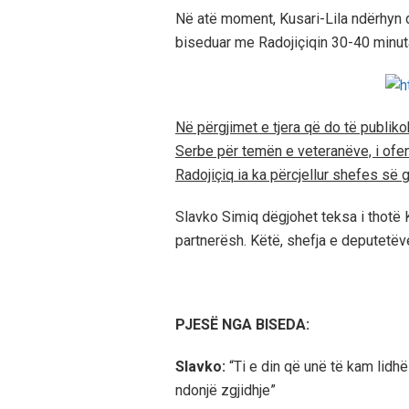
Në atë moment, Kusari-Lila ndërhyn d
biseduar me Radojiçiqin 30-40 minuta
Në përgjimet e tjera që do të publik
Serbe për temën e veteranëve, i ofen
Radojiçiq ia ka përcjellur shefes së 
Slavko Simiq dëgjohet teksa i thotë K
partnerësh. Këtë, shefja e deputetë
PJESË NGA BISEDA:
Slavko:
“Ti e din që unë të kam lidh
ndonjë zgjidhje”