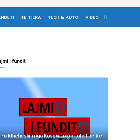
ËNDETI
TË TJERA
TECH & AUTO
VIDEO
jmi i fundit
Po ktheheshin nga Kosova, raportohet se tre