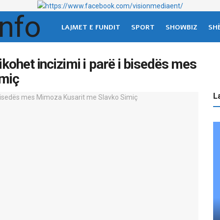
LAJMET E FUNDIT
SPORT
SHOWBIZ
SH
ikohet incizimi i parë i bisedës mes
miç
La