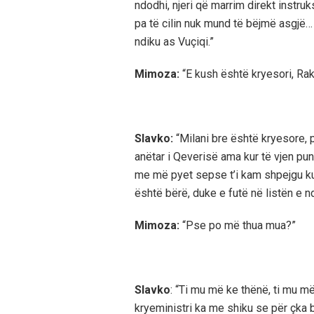
ndodhi, njeri që marrim direkt instruk
pa të cilin nuk mund të bëjmë asgjë
ndiku as Vuçiqi.”
Mimoza:
“E kush është kryesori, Ra
Slavko:
“Milani bre është kryesore, p
anëtar i Qeverisë ama kur të vjen p
me më pyet sepse t’i kam shpejgu ku
është bërë, duke e futë në listën e n
Mimoza:
“Pse po më thua mua?”
Slavko
: “Ti mu më ke thënë, ti mu m
kryeministri ka me shiku se për çka 