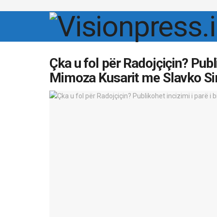
Çka u fol për Radojçiçin? Publ
Mimoza Kusarit me Slavko Si