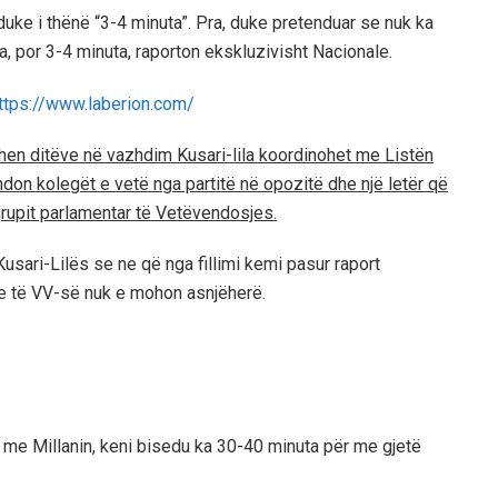
uke i thënë “3-4 minuta”. Pra, duke pretenduar se nuk ka
, por 3-4 minuta, raporton ekskluzivisht Nacionale.
ohen ditëve në vazhdim Kusari-lila koordinohet me Listën
don kolegët e vetë nga partitë në opozitë dhe një letër që
grupit parlamentar të Vetëvendosjes.
usari-Lilës se ne që nga fillimi kemi pasur raport
ve të VV-së nuk e mohon asnjëherë.
ë me Millanin, keni bisedu ka 30-40 minuta për me gjetë