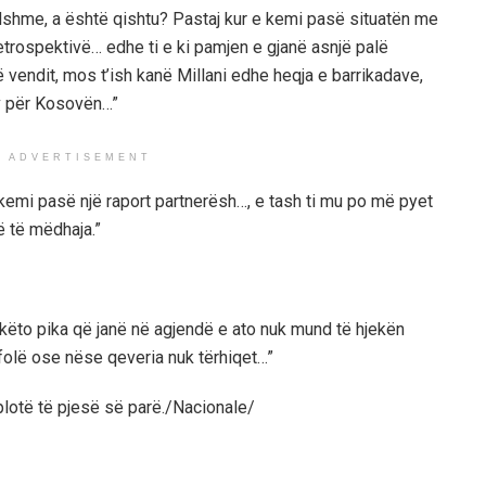
shme, a është qishtu? Pastaj kur e kemi pasë situatën me
etrospektivë… edhe ti e ki pamjen e gjanë asnjë palë
ë vendit, mos t’ish kanë Millani edhe heqja e barrikadave,
v për Kosovën…”
ADVERTISEMENT
 e kemi pasë një raport partnerësh…, e tash ti mu po më pyet
ë të mëdhaja.”
 këto pika që janë në agjendë e ato nuk mund të hjekën
folë ose nëse qeveria nuk tërhiqet…”
plotë të pjesë së parë./Nacionale/