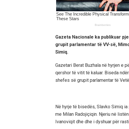
Gazeta Nacionale ka publikuar pje
grupit parlamentar të VV-së, Mimo
Simiq.
Gazetari Berat Buzhala në hyrjen e p
qershor të vitit të kaluar. Biseda nd
shefes së grupit parlamentar të Vet
Në hyrje të bisedës, Slavko Simiq ia
me Milan Radojiçiqin. Njeriu në listë
Ivanoviqit dhe dhe i dyshuar për rast