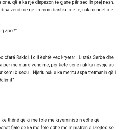
sione, që e ka një diapazon të gjanë për secilin prej nesh,
… disa vendime që i marrim bashkë me të, nuk mundet me
kiq apo?”
o cfarë Rakiqi, i cili është vec kryetar i Listës Serbe dhe
una për me marrë vendime, për këtë sene nuk ka nevojë as
r kemi bisedu… Njeriu nuk e ka meritu aspa tretmanin që i
dalimit”
ë ke thënë që ki me folë me kryeministrin edhe që
bëhet fjalë që ka me folë edhe me ministren e Drejtësisë