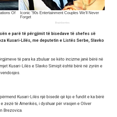
sën e parë të përgjimit të bisedave të shefes së
za Kusari-Lilës, me deputetin e Listës Serbe, Slavko
ërgjimeve të para ka zbuluar se këto incizme janë bërë në
ërmjet Kusari-Lilës e Slavko Simiqit është bërë në zyrën e
ëvendosjes.
 përmend Kusari-Lilës një bisedë që kjo e fundit e ka bërë
n e zezë të Amerikës, i dyshuar për vrasjen e Oliver
in Brezovica.