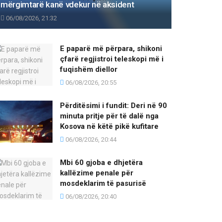
mërgimtarë kanë vdekur në aksident
06/08/2026, 21:32
E paparë më përpara, shikoni
çfarë regjistroi teleskopi më i
fuqishëm diellor
06/08/2026, 20:55
Përditësimi i fundit: Deri në 90
minuta pritje për të dalë nga
Kosova në këtë pikë kufitare
06/08/2026, 20:44
Mbi 60 gjoba e dhjetëra
kallëzime penale për
mosdeklarim të pasurisë
06/08/2026, 20:40