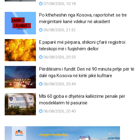
07/08/2026, 10:18
Po ktheheshin nga Kosova, raportohet se tre
mërgimtarë kanë vdekur në aksident
06/08/2026, 21:32
E paparë më përpara, shikoni çfarë regjistroi
teleskopi më i fuqishëm diellor
06/08/2026, 20:55
Përditësimi i fundit: Deri në 90 minuta pritje për të
dalë nga Kosova në këtë pikë kufitare
06/08/2026, 20:44
Mbi 60 gjoba e dhjetëra kallëzime penale për
mosdeklarim të pasurisë
06/08/2026, 20:40