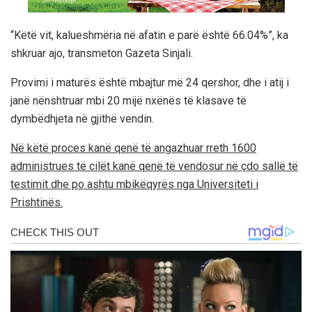
“Këtë vit, kalueshmëria në afatin e parë është 66.04%”, ka
shkruar ajo, transmeton Gazeta Sinjali.
Provimi i maturës është mbajtur më 24 qershor, dhe i atij i
janë nënshtruar mbi 20 mijë nxënës të klasave të
dymbëdhjeta në gjithë vendin.
Në këtë proces kanë qenë të angazhuar rreth 1600
administrues të cilët kanë qenë të vendosur në çdo sallë të
testimit dhe po ashtu mbikëqyrës nga Universiteti i
Prishtinës.