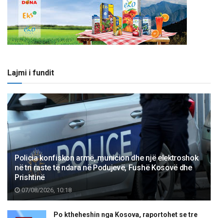
Lajmi i fundit
Policia konfiskon armë, municion dhe një elektroshok
në tri raste të ndara në Podujevë, Fushë Kosovë dhe
Prishtinë
07/08/2026, 10:18
Po ktheheshin nga Kosova, raportohet se tre