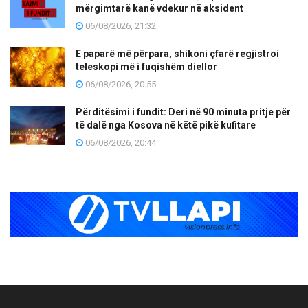
mërgimtarë kanë vdekur në aksident
06/08/2026, 21:32
E paparë më përpara, shikoni çfarë regjistroi
teleskopi më i fuqishëm diellor
06/08/2026, 20:55
Përditësimi i fundit: Deri në 90 minuta pritje për
të dalë nga Kosova në këtë pikë kufitare
06/08/2026, 20:44