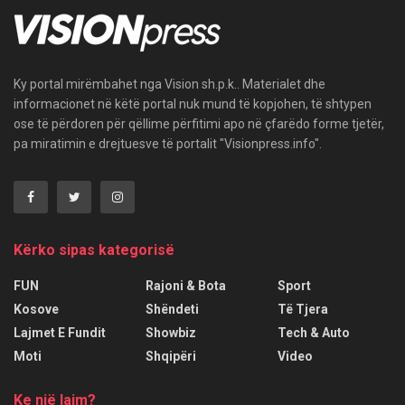
Ky portal mirëmbahet nga Vision sh.p.k.. Materialet dhe
informacionet në këtë portal nuk mund të kopjohen, të shtypen
ose të përdoren për qëllime përfitimi apo në çfarëdo forme tjetër,
pa miratimin e drejtuesve të portalit "Visionpress.info".
Kërko sipas kategorisë
FUN
Rajoni & Bota
Sport
Kosove
Shëndeti
Të Tjera
Lajmet E Fundit
Showbiz
Tech & Auto
Moti
Shqipëri
Video
Ke një lajm?