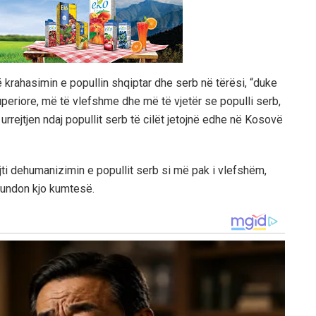
rë krahasimin e popullin shqiptar dhe serb në tërësi, “duke
uperiore, më të vlefshme dhe më të vjetër se populli serb,
urrejtjen ndaj popullit serb të cilët jetojnë edhe në Kosovë
rejti dehumanizimin e popullit serb si më pak i vlefshëm,
rfundon kjo kumtesë.