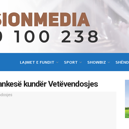
LAJMET E FUNDIT
SPORT
SHOWBIZ
SHËND
ankesë kundër Vetëvendosjes