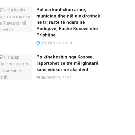
Policia konfiskon armë,
municion dhe një elektroshok
në tri raste të ndara në
Podujevë, Fushë Kosovë dhe
Prishtinë
07/08/2026, 10:18
Po ktheheshin nga Kosova,
raportohet se tre mërgimtarë
kanë vdekur në aksident
06/08/2026, 21:32