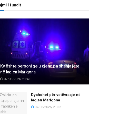
jmi i fundit
Ky është personi që u gjend pa shenja jete
në lagjen Marigona
07/08/2026, 21:43
Dyshohet për vetëvrasje në
lagjen Marigona
07/08/2026, 21:35