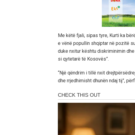
Me këtë fjali, sipas tyre, Kurti ka bë
e vënë popullin shqiptar në pozitë s
duke nxitur kështu diskriminimin dhe 
si qytetarë të Kosovës”.
“Një qëndrim i tillë nxit drejtpërsëd
dhe rrjedhimisht dhunën ndaj tij”, pë