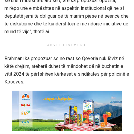
se unë i mbështes ato se çfarë ka propozuar opozita,
mirëpo unë e mbështes në aspektin institucional që ne si
deputetë jemi të obliguar që të marrim pjesë në seancë dhe
të diskutojmë dhe të kundërshtojmë me ndonjë iniciativë që
mund të vije”, thotë ai.
ADVERTISEMENT
Rrahmani ka propozuar se në rast se Qeveria nuk lëviz në
këtë drejtim, atëherë duhet të mëndohet që në buxhetin e
vitit 2024 të përfshihen kërkesat e sindikatës për policinë e
Kosovës.