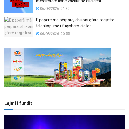
mërgimtarë kanë vdekur në aksident
06/08/2026, 21:32
E paparë më përpara, shikoni çfarë regjistroi
teleskopi më i fuqishëm diellor
06/08/2026, 20:55
Lajmi i fundit