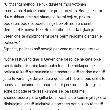
”Gjithashtu mendoj se nuk duhet të mos votohen
marrëveshjet ndërkombëtare prej opozitës. Besoj se jemi
duke shkuar drejt një situate ku kemi bojkot, pozita
opozitën, opozita pozitën, nga bojkoti më së shumti
dëmtohet Kosova. Në këtë rast dhe duhet ta tejkalojmë
vetën dhe të angazhohemi që të përmirësojmë gjendjen e
policëve”.
Sipas tij, policët kanë nevojë për vendimet e deputetëve.
”Edhe si Kuvend dhe si Qeveri dhe besoj që në këtë pikë
secili duhet të japim kontributin tonë dhe ndikojmë që
policia të ketë një minumin të standardit jetësor dhe mos të
jenë të varur nga detyrat tjera që duhet t`i bëjnë pas orarit të
punës së policisë dhe shpeshherë janë më orar të zgjatur,
edhe pa pagesë të rrezikshmërisë, pa sigurime
shëndetësore, pa të gjitha këto. Kështu që kemi mjaft çka të
diskutojmë, është iniciativë e opozitës por nuk do të thotë