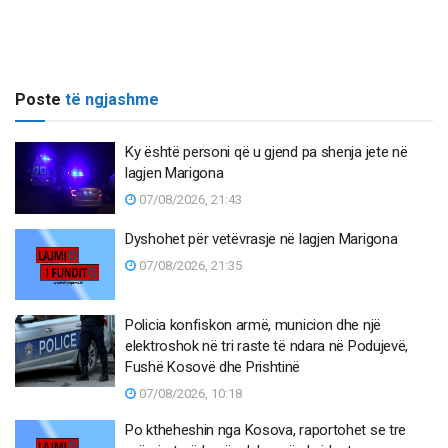
Poste
të ngjashme
Ky është personi që u gjend pa shenja jete në
lagjen Marigona
07/08/2026, 21:43
Dyshohet për vetëvrasje në lagjen Marigona
07/08/2026, 21:35
Policia konfiskon armë, municion dhe një
elektroshok në tri raste të ndara në Podujevë,
Fushë Kosovë dhe Prishtinë
07/08/2026, 10:18
Po ktheheshin nga Kosova, raportohet se tre