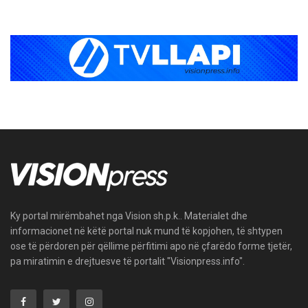
Ky portal mirëmbahet nga Vision sh.p.k.. Materialet dhe
informacionet në këtë portal nuk mund të kopjohen, të shtypen
ose të përdoren për qëllime përfitimi apo në çfarëdo forme tjetër,
pa miratimin e drejtuesve të portalit "Visionpress.info".