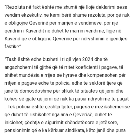
“Rezoluta në fakt është më shumë një llojë deklarimi sesa
vendim ekzekutiv, ne kemi bërë shumë rezoluta, por që nuk
e obligojnë Qeverinë për marrjen e vendimeve, por një
qëndrim i Kuvendit ne duhet të marrim vendime, ligje në
Kuvend që e obligojnë Qeverinë për ndryshimin e gjendjes
faktike”.
”Tash është edhe buxheti i ri që vjen 2024 dhe të
angazhohemi të gjithë që të rritet koeficienti i pagave, të
shihet mundësia e rrijes së hyrave dhe kompensohen për
rritjen e pagave edhe te policia, edhe te sektorë tjerë që
janë të domosdoshme për shkak të situatës që jemi dhe
kohës së gjatë që jemi që nuk ka pasur ndryshime te pagat
.. Tek policia është çështja tjetër, pagesa e rrezikshëmërisë
që duhet të rishikohet nga ana e Qeverisë, duhet të
iniciohet, çështja e sigurimit shëndetësore e jetësore,
pensionimin që e ka kërkuar sindikata, këto janë dhe puna