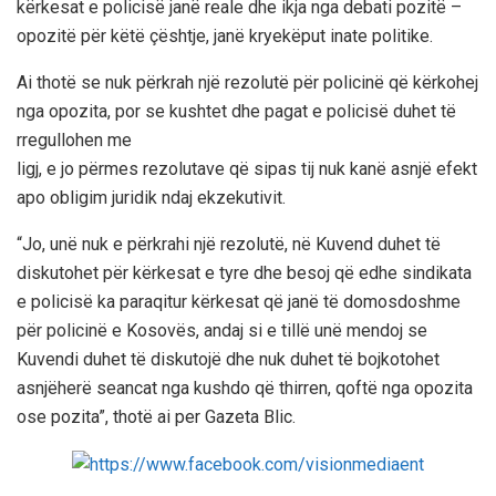
kërkesat e policisë janë reale dhe ikja nga debati pozitë –
opozitë për këtë çështje, janë kryekëput inate politike.
Ai thotë se nuk përkrah një rezolutë për policinë që kërkohej
nga opozita, por se kushtet dhe pagat e policisë duhet të
rregullohen me
ligj, e jo përmes rezolutave që sipas tij nuk kanë asnjë efekt
apo obligim juridik ndaj ekzekutivit.
“Jo, unë nuk e përkrahi një rezolutë, në Kuvend duhet të
diskutohet për kërkesat e tyre dhe besoj që edhe sindikata
e policisë ka paraqitur kërkesat që janë të domosdoshme
për policinë e Kosovës, andaj si e tillë unë mendoj se
Kuvendi duhet të diskutojë dhe nuk duhet të bojkotohet
asnjëherë seancat nga kushdo që thirren, qoftë nga opozita
ose pozita”, thotë ai per Gazeta Blic.