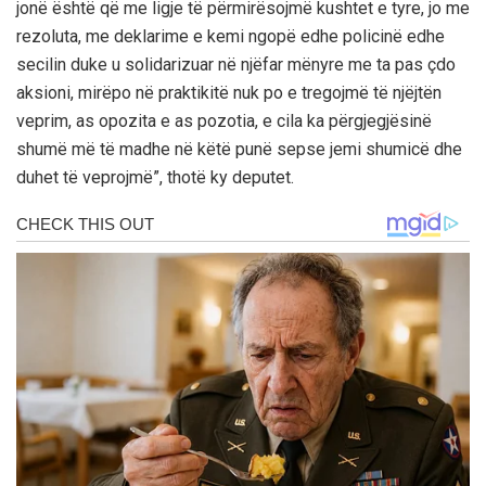
jonë është që me ligje të përmirësojmë kushtet e tyre, jo me
rezoluta, me deklarime e kemi ngopë edhe policinë edhe
secilin duke u solidarizuar në njëfar mënyre me ta pas çdo
aksioni, mirëpo në praktikitë nuk po e tregojmë të njëjtën
veprim, as opozita e as pozotia, e cila ka përgjegjësinë
shumë më të madhe në këtë punë sepse jemi shumicë dhe
duhet të veprojmë”, thotë ky deputet.