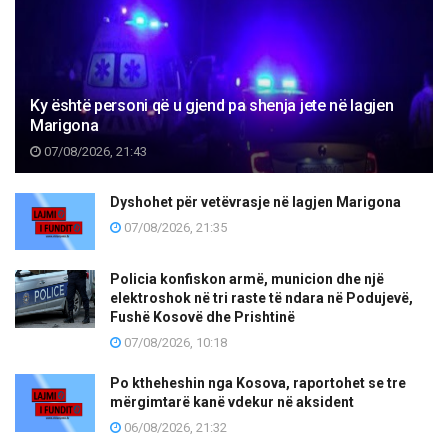
Ky është personi që u gjend pa shenja jete në lagjen
Marigona
07/08/2026, 21:43
Dyshohet për vetëvrasje në lagjen Marigona
07/08/2026, 21:35
Policia konfiskon armë, municion dhe një
elektroshok në tri raste të ndara në Podujevë,
Fushë Kosovë dhe Prishtinë
07/08/2026, 10:18
Po ktheheshin nga Kosova, raportohet se tre
mërgimtarë kanë vdekur në aksident
06/08/2026, 21:32