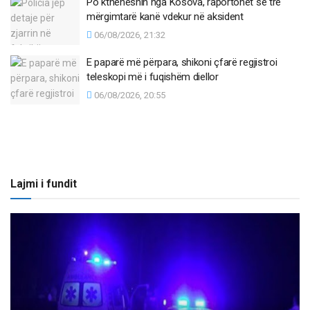
Po ktheheshin nga Kosova, raportohet se tre
mërgimtarë kanë vdekur në aksident
06/08/2026, 21:32
E paparë më përpara, shikoni çfarë regjistroi
teleskopi më i fuqishëm diellor
06/08/2026, 20:55
Lajmi i fundit