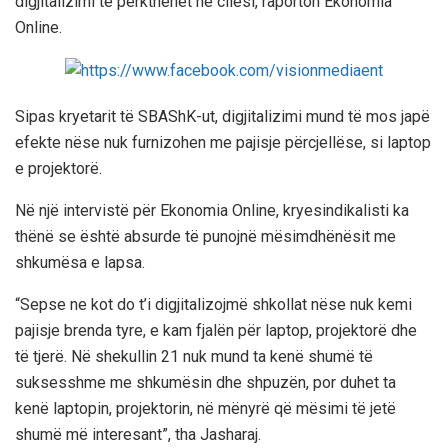
digjitalizimi të përkthehet në cilësi, raporton Ekonomia
Online.
Sipas kryetarit të SBAShK-ut, digjitalizimi mund të mos japë
efekte nëse nuk furnizohen me pajisje përcjellëse, si laptop
e projektorë.
Në një intervistë për Ekonomia Online, kryesindikalisti ka
thënë se është absurde të punojnë mësimdhënësit me
shkumësa e lapsa.
“Sepse ne kot do t’i digjitalizojmë shkollat nëse nuk kemi
pajisje brenda tyre, e kam fjalën për laptop, projektorë dhe
të tjerë. Në shekullin 21 nuk mund ta kenë shumë të
suksesshme me shkumësin dhe shpuzën, por duhet ta
kenë laptopin, projektorin, në mënyrë që mësimi të jetë
shumë më interesant”, tha Jasharaj.