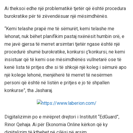
Ai theksoi edhe një problematikë tjetër që është procedura
burokratike për të zëvendësuar një mësimdhënës.
“Kemi telashe prapë me të sëmurët, kemi telashe me
lehonat, nuk bëhet planifikim pastaj nxënësit humbin orë, e
me javë gjersa të merret arsimtari tjetër ngase është një
procedurë shumë burokratike, konkursi ç’konkursi, ne kemi
insistuar që të kemi ose mësimdhënës vullnetarë ose të
kenë lista të pritjes dhe si të shkojë një koleg i sëmurë apo
një kolege lehonë, menjëherë të merret të nesërmen
personi që është në listën e pritjes e jo të shpallen
konkurse”, tha Jasharaj.
Digjitalizimin po e mirëpret drejtori i Institutit “EdGuard”,
Rinor Qehaja. Ai për Ekonomia Online kërkon që ky
digjitalizim të kthehet në cilësi në arsim.