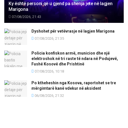
Ky është personi që u gjend pa shenja jete në lagjen
Marigona
07/08/2026, 21:43
Dyshohet për vetëvrasje në lagjen Marigona
07/08/2026, 21:35
Policia konfiskon armë, municion dhe një
elektroshok në tri raste të ndara në Podujevë,
Fushë Kosovë dhe Prishtinë
07/08/2026, 10:18
Po ktheheshin nga Kosova, raportohet se tre
mërgimtarë kanë vdekur në aksident
06/08/2026, 21:32