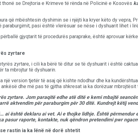
jalit thonë se Drejtoria e Krimeve të rënda në Policinë e Kosovës
ka
a që mbështesin dyshimin se i njëjti ka kryer këto dy vepra, Pr
 paraburgimit, pasi është vlerësuar se nëse i dyshuarit lihet i lir
 përballë gjyqtarit të procedurës paraprake, është aprovuar kërke
rës zyrtare
tyrës zyrtare, i cili ka bërë të ditur se të dyshuarit i është cak
ër ta mbrojtur të dyshuarin.
i ka një version tjetër të asaj që kishte ndodhur dhe ka kundërsht
ë ankësë dhe më pas të gjitha shkresat ia ka dorëzuar mbrojtësit të
rës zyrtare. Jom paraqitë edhe atë ditë e kemi mbajtë seancën
rë aktvendim për paraburgim për 30 ditë. Kundrejt këtij ven
ë… ai është deklaru ai vet. Ai e thojke lidhje. Është përmendur 
 ka pasur raporte, kontakte, nuk qëndron pretendimi pwr ngac
e rastin ia ka lënë në dorë shtetit