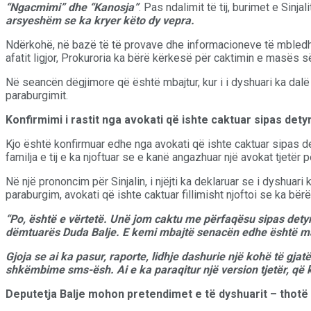
“Ngacmimi” dhe “Kanosja”
. Pas ndalimit të tij, burimet e Sin
arsyeshëm se ka kryer këto dy vepra.
Ndërkohë, në bazë të të provave dhe informacioneve të mbledhur
afatit ligjor, Prokuroria ka bërë kërkesë për caktimin e masës së
Në seancën dëgjimore që është mbajtur, kur i i dyshuari ka dalë
paraburgimit.
Konfirmimi i rastit nga avokati që ishte caktuar sipas dety
Kjo është konfirmuar edhe nga avokati që ishte caktuar sipas de
familja e tij e ka njoftuar se e kanë angazhuar një avokat tjetër p
Në një prononcim për Sinjalin, i njëjti ka deklaruar se i dyshuar
paraburgim, avokati që ishte caktuar fillimisht njoftoi se ka bër
“Po, është e vërtetë. Unë jom caktu me përfaqësu sipas dety
dëmtuarës Duda Balje. E kemi mbajtë senacën edhe është mar
Gjoja se ai ka pasur, raporte, lidhje dashurie një kohë të gjat
shkëmbime sms-ësh. Ai e ka paraqitur një version tjetër, që
Deputetja Balje mohon pretendimet e të dyshuarit – thotë s