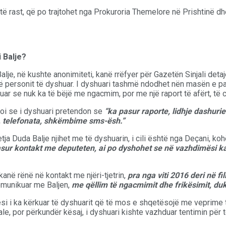
të rast, që po trajtohet nga Prokuroria Themelore në Prishtinë dh
i Balje?
je, në kushte anonimiteti, kanë rrëfyer për Gazetën Sinjali detaje 
, të personit të dyshuar. I dyshuari tashmë ndodhet nën masën e 
 se nuk ka të bëjë me ngacmim, por me një raport të afërt, të cili
shtoi se i dyshuari pretendon se
“ka pasur raporte, lidhje dashurie
e, telefonata, shkëmbime sms-ësh.”
ja Duda Balje njihet me të dyshuarin, i cili është nga Deçani, ko
asur kontakt me deputeten, ai po dyshohet se në vazhdimësi k
 kanë rënë në kontakt me njëri-tjetrin,
pra nga viti 2016 deri në fil
omunikuar me Baljen,
me qëllim të ngacmimit dhe frikësimit, d
si i ka kërkuar të dyshuarit që të mos e shqetësojë me veprime të
ale, por përkundër kësaj, i dyshuari kishte vazhduar tentimin pë