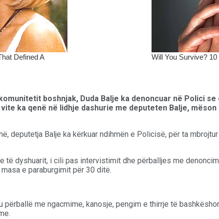
 komunitetit boshnjak, Duda Balje ka denoncuar në Polici s
a vite ka qenë në lidhje dashurie me deputeten Balje, mëson
kohë, deputetja Balje ka kërkuar ndihmën e Policisë, për ta mbrojt
e të dyshuarit, i cili pas intervistimit dhe përballjes me denoncim
 masa e paraburgimit për 30 ditë.
 u përballë me ngacmime, kanosje, pengim e thirrje të bashkëshor
me.