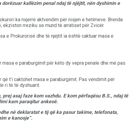
 dorëzuar kallëzim penal ndaj të njëjtit, nën dyshimin e
okurori ka nxjerrë aktvendim për nisjen e hetimeve. Brenda
ë, ekziston rreziku se mund të arratiset për Zvicër.
sa e Prokurorisë dhe të njëjtit ia është caktuar masa e
tuar masa e paraburgimit për këto dy vepra penale dhe më pas
uar që t’i caktohet masa e paraburgimit. Pas vendimit për
 ri të të dyshuarit.
, prej asaj faze kom vazhdu. E kom përfaqësu B.S., ndaj të
dimi kam paraqitur ankesë.
edhe në deklaratat e tij që ka pasur takime, telefonata,
mim e kanosje”.