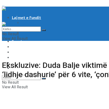
Lajmet e Fundit
Kosove
Shqipëri
Rajoni & Bota
No Result
Moti
View All Result
Sport
Showbiz
Shëndeti
Të tjera
Tech & Auto
Ekskluzive: Duda Balje viktimë 
Video
‘lidhje dashurie’ për 6 vite, ‘ç
No Result
View All Result