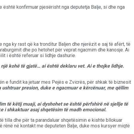
e është konfirmuar pjesërisht nga deputetja Balje, si dhe nga
nga ky rast që ka tronditur Baljen dhe njerëzit e saj të afërt, të
paraburgimit dhe po hetohet për veprat ngacmim dhe kanosje. Ai
t i është referuar si lidhje dashurie.
 një kohë të gjatë… ai është deklaru vet. Ai e thojke lidhje.
hën e fundit ka jetuar mes Pejës e Zvicrës, për shkak të biznesit
a ushtruar presion, duke e ngacmuar e kërcënuar, me qëllim
lim të këtij muaji, ai dyshohet se është përfshirë në sjellje të
uke i shkaktuar asaj shqetësim të madh emocional.
 tilla dhe për ta parandaluar shqetësimin e kishte bllokuar
r të rënë në kontakt me deputeten Balje, duke mos kursyer miqtë