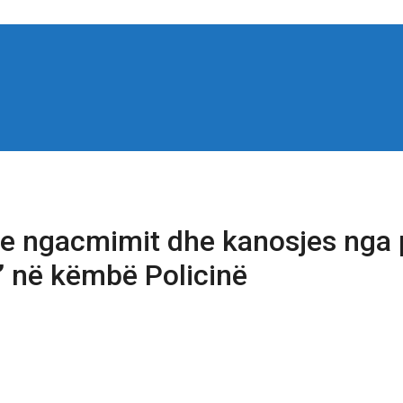
e ngacmimit dhe kanosjes nga pe
on’ në këmbë Policinë