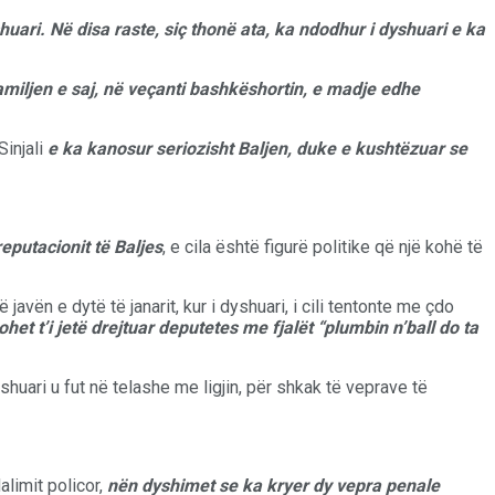
huari. Në disa raste, siç thonë ata, ka ndodhur i dyshuari e ka
amiljen e saj, në veçanti bashkëshortin, e madje edhe
injali
e ka kanosur seriozisht Baljen, duke e kushtëzuar se
reputacionit të Baljes
, e cila është figurë politike që një kohë të
javën e dytë të janarit, kur i dyshuari, i cili tentonte me çdo
et t’i jetë drejtuar deputetes me fjalët “plumbin n’ball do ta
shuari u fut në telashe me ligjin, për shkak të veprave të
limit policor,
nën dyshimet se ka kryer dy vepra penale