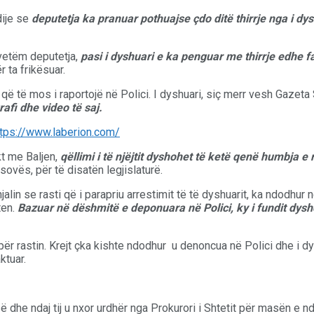
dije se
deputetja ka pranuar pothuajse çdo ditë thirrje nga i dys
 vetëm deputetja,
pasi i dyshuari e ka penguar me thirrje edhe f
 ta frikësuar.
të mos i raportojë në Polici. I dyshuari, siç merr vesh Gazeta S
rafi dhe video të saj.
t me Baljen,
qëllimi i të njëjtit dyshohet të ketë qenë humbja e 
ovës, për të disatën legjislaturë.
in se rasti që i parapriu arrestimit të të dyshuarit, ka ndodhur në 
ten.
Bazuar në dëshmitë e deponuara në Polici, ky i fundit dyshoh
i për rastin. Krejt çka kishte ndodhur u denoncua në Polici dhe i dy
ktuar.
ë dhe ndaj tij u nxor urdhër nga Prokurori i Shtetit për masën e nda