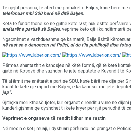
Të njëjtit persona, të afërt me partiakët e Baljes, kanë bërë me 
telefonuar mbi 200 herë në ditë Baljen.
Këta të fundit thonë se në gjithë këtë rast, nuk është përfshirë
anëtarët e partisë së Baljes
, veprime këto që i ka ndërmarrë për
Ngacmimet e vazhdueshme që ka marrë, Balje është kërcënuar që 
në rast se e denoncon në Polici, ai do t’ia publikojë disa fotog
Përmes shantazhit e kanosjes në këtë formë, që të ketë kontak
gjatë në Kosovë dhe vazhdon të jetë deputete e Kuvendit të Kos
Të afërmit me anëtarët e partisë SDU, kanë bërë me dije për Sinjal
kusht të ketë një raport me Baljen, e ka kanosur me jetë depute
jap”.
Gjithçka mori kthesë tjetër, kur organet e rendit u vunë në dijen
kundërligjshme që dyshohet t’i ketë kryer për një periudhë të ca
Veprimet e organeve të rendit lidhur me rastin
Në mesin e këtij muaji, i dyshuari përfundoi në prangat e Policis