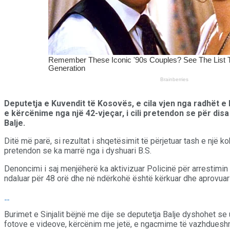
Deputetja e Kuvendit të Kosovës, e cila vjen nga radhët e
e kërcënime nga një 42-vjeçar, i cili pretendon se për dis
Balje.
Ditë më parë, si rezultat i shqetësimit të përjetuar tash e një 
pretendon se ka marrë nga i dyshuari B.S.
Denoncimi i saj menjëherë ka aktivizuar Policinë për arrestimin 
ndaluar për 48 orë dhe në ndërkohë është kërkuar dhe aprovuar
Burimet e Sinjalit bëjnë me dije se deputetja Balje dyshohet se
fotove e videove, kërcënim me jetë, e ngacmime të vazhduesh