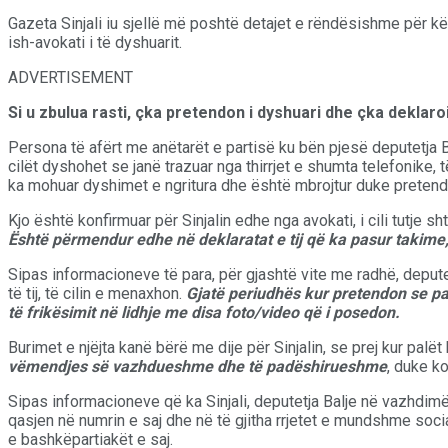
Gazeta Sinjali iu sjellë më poshtë detajet e rëndësishme për kë
ish-avokati i të dyshuarit.
ADVERTISEMENT
Si u zbulua rasti, çka pretendon i dyshuari dhe çka deklaro
Persona të afërt me anëtarët e partisë ku bën pjesë deputetja Bal
cilët dyshohet se janë trazuar nga thirrjet e shumta telefonike
ka mohuar dyshimet e ngritura dhe është mbrojtur duke pretenduar
Kjo është konfirmuar për Sinjalin edhe nga avokati, i cili tutje 
Është përmendur edhe në deklaratat e tij që ka pasur takim
Sipas informacioneve të para, për gjashtë vite me radhë, deputet
të tij, të cilin e menaxhon.
Gjatë periudhës kur pretendon se p
të frikësimit në lidhje me disa foto/video që i posedon.
Burimet e njëjta kanë bërë me dije për Sinjalin, se prej kur palët
vëmendjes së vazhdueshme dhe të padëshirueshme
, duke k
Sipas informacioneve që ka Sinjali, deputetja Balje në vazhdimë
qasjen në numrin e saj dhe në të gjitha rrjetet e mundshme soci
e bashkëpartiakët e saj.