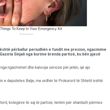
e është përballur periudhën e fundit me presion, ngacmime
 Gazeta Sinjali nga burime brenda partisë, ku bën pjesë
ur nga ngacmimet dhe kanosja serioze për jetën, që ajo
in e deputetes Balje, me urdhër të Prokurorit të Shtetit është
torit, kolegëve të saj të partisë, tentim për shantazh përmes