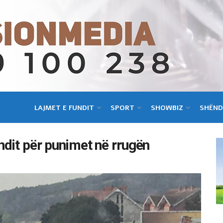
LAJMET E FUNDIT
SPORT
SHOWBIZ
SHËND
undit për punimet në rrugën