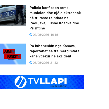
Policia konfiskon armë,
municion dhe një elektroshok
në tri raste të ndara në
Podujevë, Fushë Kosovë dhe
Prishtinë
07/08/2026, 10:18
Po ktheheshin nga Kosova,
raportohet se tre mërgimtarë
kanë vdekur në aksident
06/08/2026, 21:32