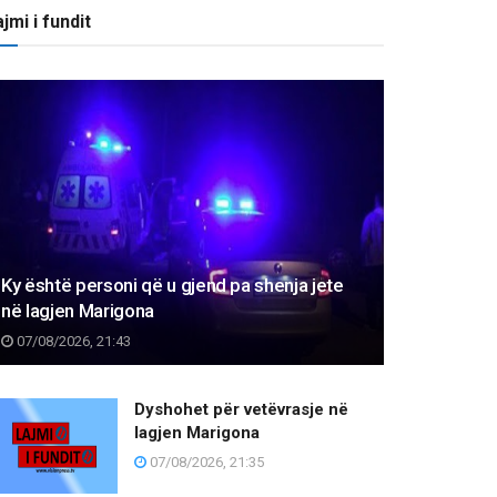
jmi i fundit
Ky është personi që u gjend pa shenja jete
në lagjen Marigona
07/08/2026, 21:43
Dyshohet për vetëvrasje në
lagjen Marigona
07/08/2026, 21:35