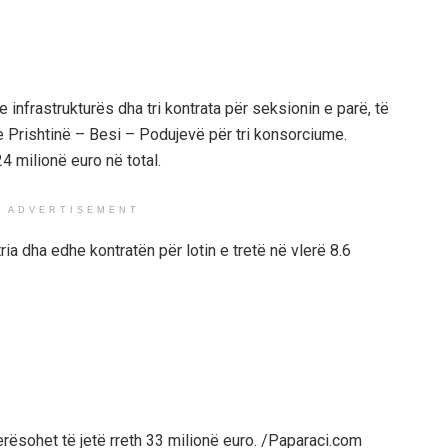
 e infrastrukturës dha tri kontrata për seksionin e parë, të
le Prishtinë – Besi – Podujevë për tri konsorciume.
24 milionë euro në total.
ADVERTISEMENT
ria dha edhe kontratën për lotin e tretë në vlerë 8.6
erësohet të jetë rreth 33 milionë euro. /Paparaci.com