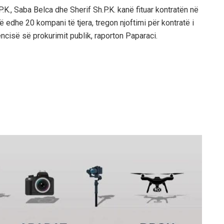
K., Saba Belca dhe Sherif Sh.P.K. kanë fituar kontratën në
ë edhe 20 kompani të tjera, tregon njoftimi për kontratë i
encisë së prokurimit publik, raporton Paparaci.