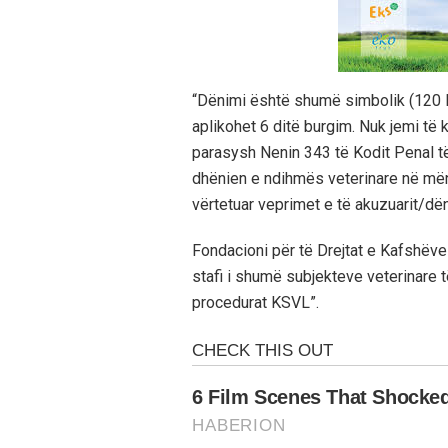
“Dënimi është shumë simbolik (120 E
aplikohet 6 ditë burgim. Nuk jemi të
parasysh Nenin 343 të Kodit Penal 
dhënien e ndihmës veterinare në mën
vërtetuar veprimet e të akuzuarit/dë
Fondacioni për të Drejtat e Kafshëve
stafi i shumë subjekteve veterinare 
procedurat KSVL”.