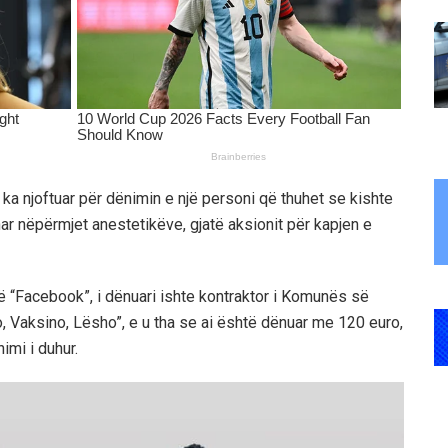
ka njoftuar për dënimin e një personi që thuhet se kishte
ar nëpërmjet anestetikëve, gjatë aksionit për kapjen e
ë “Facebook”, i dënuari ishte kontraktor i Komunës së
zo, Vaksino, Lësho”, e u tha se ai është dënuar me 120 euro,
imi i duhur.