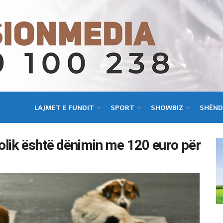
LAJMET E FUNDIT
SPORT
SHOWBIZ
SHËND
olik është dënimin me 120 euro për