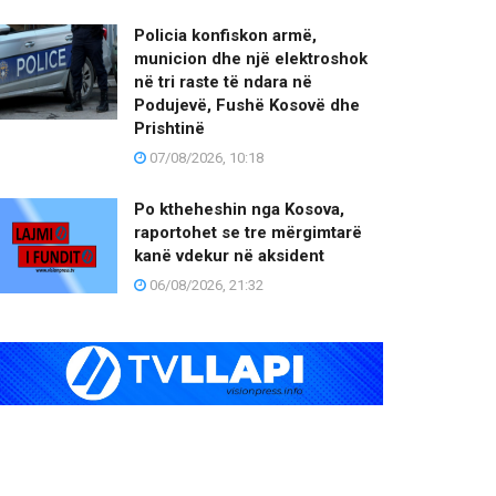
Policia konfiskon armë,
municion dhe një elektroshok
në tri raste të ndara në
Podujevë, Fushë Kosovë dhe
Prishtinë
07/08/2026, 10:18
Po ktheheshin nga Kosova,
raportohet se tre mërgimtarë
kanë vdekur në aksident
06/08/2026, 21:32