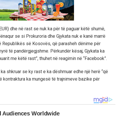
UR) dhe në rast se nuk ka për të paguar këtë shumë,
 kënaqur se si Prokuroria dhe Gjykata nuk e kanë marrë
të Republikës së Kosovës, që parasheh dënime për
yrë të pandërgjegjshme. Përkundër kësaj, Gjykata ka
nuarit me këtë rast”, thuhet në reagimin në “Facebook”.
 ka shkruar se ky rast e ka dëshmuar edhe një herë “që
të kontraktura ka mungesë të trajnimeve bazike për