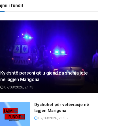
jmi i fundit
Ky është personi që u gjend pa shenja jete
në lagjen Marigona
07/08/2026, 21:43
Dyshohet për vetëvrasje në
lagjen Marigona
07/08/2026, 21:35