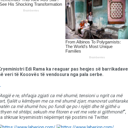
Kryeministri Edi Rama ka reaguar pas heqjes së barrikadave
në veri të Kosovës të vendosura nga pala serbe.
Asgjë e re, shfaqja zgjati ca më shumë, tensioni u ngrit ca më
lart, fjalët u këmbyen me ca më shumë zjarr, manovrat ushtarake
atën ca më shumë hov, po fundi qe po i njëjti dhe të gjithë u
thyen në shtëpi, sekush me fitoren e vet me vete si gjithmonë!
“
,
a shkruar kryeministri nëpërmjet një postimi në Twitter.