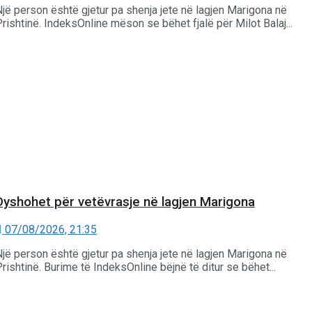
jë person është gjetur pa shenja jete në lagjen Marigona në
rishtinë. IndeksOnline mëson se bëhet fjalë për Milot Balaj...
Dyshohet për vetëvrasje në lagjen Marigona
07/08/2026, 21:35
jë person është gjetur pa shenja jete në lagjen Marigona në
rishtinë. Burime të IndeksOnline bëjnë të ditur se bëhet...