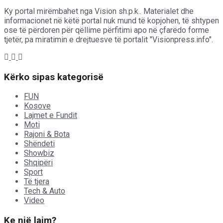
Ky portal mirëmbahet nga Vision sh.p.k.. Materialet dhe
informacionet në këtë portal nuk mund të kopjohen, të shtypen
ose të përdoren për qëllime përfitimi apo në çfarëdo forme
tjetër, pa miratimin e drejtuesve të portalit "Visionpress.info".
Kërko sipas kategorisë
FUN
Kosove
Lajmet e Fundit
Moti
Rajoni & Bota
Shëndeti
Showbiz
Shqipëri
Sport
Të tjera
Tech & Auto
Video
Ke një lajm?