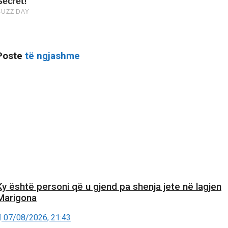
Poste
të ngjashme
Ky është personi që u gjend pa shenja jete në lagjen
Marigona
07/08/2026, 21:43