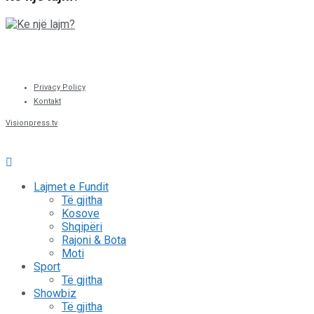
Privacy Policy
Kontakt
Visionpress.tv
Lajmet e Fundit
Të gjitha
Kosove
Shqipëri
Rajoni & Bota
Moti
Sport
Të gjitha
Showbiz
Të gjitha