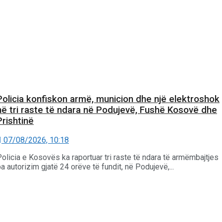
Policia konfiskon armë, municion dhe një elektroshok
në tri raste të ndara në Podujevë, Fushë Kosovë dhe
Prishtinë
07/08/2026, 10:18
olicia e Kosovës ka raportuar tri raste të ndara të armëmbajtjes
a autorizim gjatë 24 orëve të fundit, në Podujevë,...