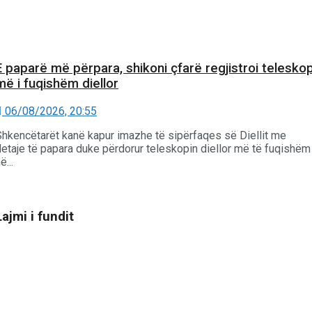
E paparë më përpara, shikoni çfarë regjistroi teleskop
më i fuqishëm diellor
06/08/2026, 20:55
Shkencëtarët kanë kapur imazhe të sipërfaqes së Diellit me
detaje të papara duke përdorur teleskopin diellor më të fuqishëm
ë...
Lajmi i fundit