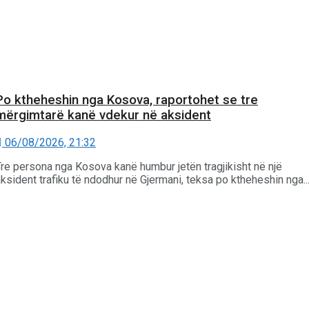
Po ktheheshin nga Kosova, raportohet se tre
mërgimtarë kanë vdekur në aksident
06/08/2026, 21:32
Tre persona nga Kosova kanë humbur jetën tragjikisht në një
ksident trafiku të ndodhur në Gjermani, teksa po ktheheshin nga..