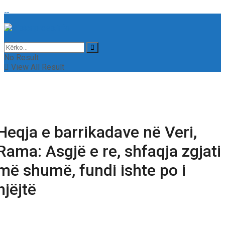
No Result
View All Result
Heqja e barrikadave në Veri,
Rama: Asgjë e re, shfaqja zgjati
më shumë, fundi ishte po i
njëjtë