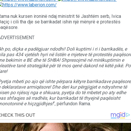
ama nuk kursen ironinë ndaj ministrit të Jashtëm serb, Ivica
açiç i cili tha dje se barrikadat ishin një mënyrë e protestës
paqësore.
ADVERTISEMENT
h po, diçka e padëgjuar ndodhi! Doli kuptimi i ri i barrikadës, e
ila pas 434 vjetësh hyri në listën e mjeteve të protestës paqësor
me bekimin e BE dhe të SHBA! Shpresojmë në mirëkuptimin e
leatëve tanë strategjikë për të mos qenë dakord në këtë pikë. Po
are!
Pyetja mbeti po ajo që ishte përpara këtyre barrikadave paqësore
 deklaratave armiqësore! Dhe deri kur përgjigjet e ndryshme të
nisen po njësoj nga e shkuara, pyetja do të mbetet po aty edhe
as shfaqjes së rradhës, kur barrikadat të thyejnë paqësisht
monotoninë e hiçzgjidhjes!
“, përfundon Rama.