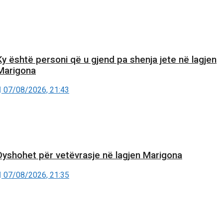
Ky është personi që u gjend pa shenja jete në lagjen
Marigona
07/08/2026, 21:43
Dyshohet për vetëvrasje në lagjen Marigona
07/08/2026, 21:35