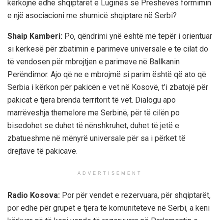
kërkojnë edhe shqiptarët e Luginës së Preshevës formimin
e një asociacioni me shumicë shqiptare në Serbi?
Shaip Kamberi:
Po, qëndrimi ynë është më tepër i orientuar
si kërkesë për zbatimin e parimeve universale e të cilat do
të vendosen për mbrojtjen e parimeve në Ballkanin
Perëndimor. Ajo që ne e mbrojmë si parim është që ato që
Serbia i kërkon për pakicën e vet në Kosovë, t’i zbatojë për
pakicat e tjera brenda territorit të vet. Dialogu apo
marrëveshja themelore me Serbinë, për të cilën po
bisedohet se duhet të nënshkruhet, duhet të jetë e
zbatueshme në mënyrë universale për sa i përket të
drejtave të pakicave.
ADVERTISEMENT
Radio Kosova:
Por për vendet e rezervuara, për shqiptarët,
por edhe për grupet e tjera të komuniteteve në Serbi, a keni