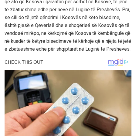
që ato që Kosova i garanton për serbët në Kosovë, të jenë
të zbatueshme edhe për neve në Luginë të Preshevës. Pra,
se cili do të jetë qëndrimi i Kosovës në këto bisedime,
është pjesë e Qeverisë dhe e shoqërisë së Kosovës që të
vendosë mirëpo, ne kërkojmë që Kosova të këmbëngulë që
në kuadër të këtyre bisedimeve të kërkojë që e njëjta të jetë
e zbatueshme edhe për shqiptarët në Luginë të Preshevës.