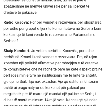
bisedohet se duhet të nënshkruhet, duhet të jetë e
zbatueshme në mënyrë universale për sa i përket të
drejtave të pakicave.
Radio Kosova:
Por për vendet e rezervuara, për shqiptarët,
por edhe për grupet e tjera të komuniteteve në Serbi, a keni
kërkuar që të keni vende të rezervuara në Parlamentin e
Serbisë?
Shaip Kamberi:
Jo vetëm serbët e Kosovës, por edhe
serbët në Kroaci i kanë vendet e rezervuara. Pra, në rajon
zbatohet një politikë afirmative për mbrojtjen e të drejtave
të komuniteteve dhe në radhë të parë në këtë aspekt, pra në
përfaqësimin e tyre në institucionin më të lartë të shtetit,
gjë që në Serbi kjo nuk ekziston. Ajo që është si lehtësim
është ai pragu natyror që kërkohet për pakicat por
megjithatë, për të marrë një mandat një pakice në Serbi, i
duhet të marrë minimum 14 mijë vota. Kështu që një ndër