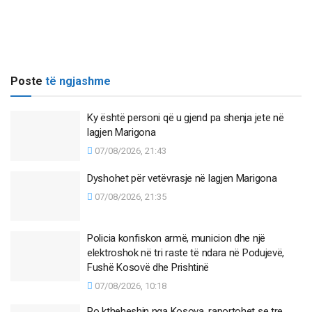
Poste
të ngjashme
Ky është personi që u gjend pa shenja jete në
lagjen Marigona
07/08/2026, 21:43
Dyshohet për vetëvrasje në lagjen Marigona
07/08/2026, 21:35
Policia konfiskon armë, municion dhe një
elektroshok në tri raste të ndara në Podujevë,
Fushë Kosovë dhe Prishtinë
07/08/2026, 10:18
Po ktheheshin nga Kosova, raportohet se tre