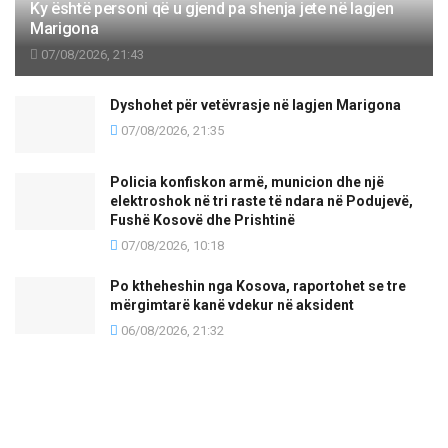
Ky është personi që u gjend pa shenja jete në lagjen
Marigona
07/08/2026, 21:43
Dyshohet për vetëvrasje në lagjen Marigona
07/08/2026, 21:35
Policia konfiskon armë, municion dhe një
elektroshok në tri raste të ndara në Podujevë,
Fushë Kosovë dhe Prishtinë
07/08/2026, 10:18
Po ktheheshin nga Kosova, raportohet se tre
mërgimtarë kanë vdekur në aksident
06/08/2026, 21:32