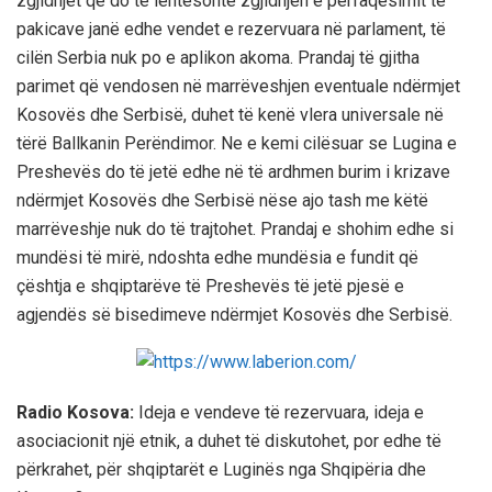
zgjidhjet që do të lehtësonte zgjidhjen e përfaqësimit të
pakicave janë edhe vendet e rezervuara në parlament, të
cilën Serbia nuk po e aplikon akoma. Prandaj të gjitha
parimet që vendosen në marrëveshjen eventuale ndërmjet
Kosovës dhe Serbisë, duhet të kenë vlera universale në
tërë Ballkanin Perëndimor. Ne e kemi cilësuar se Lugina e
Preshevës do të jetë edhe në të ardhmen burim i krizave
ndërmjet Kosovës dhe Serbisë nëse ajo tash me këtë
marrëveshje nuk do të trajtohet. Prandaj e shohim edhe si
mundësi të mirë, ndoshta edhe mundësia e fundit që
çështja e shqiptarëve të Preshevës të jetë pjesë e
agjendës së bisedimeve ndërmjet Kosovës dhe Serbisë.
Radio Kosova:
Ideja e vendeve të rezervuara, ideja e
asociacionit një etnik, a duhet të diskutohet, por edhe të
përkrahet, për shqiptarët e Luginës nga Shqipëria dhe