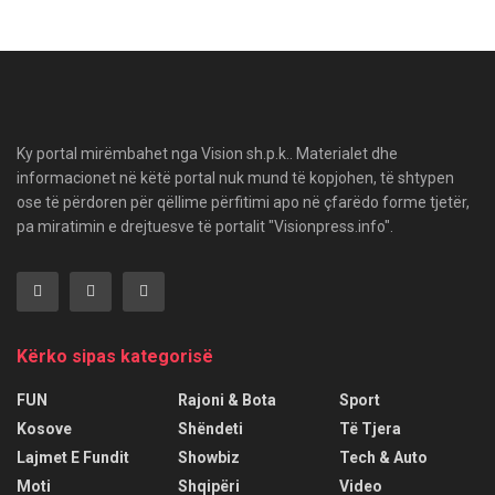
Ky portal mirëmbahet nga Vision sh.p.k.. Materialet dhe
informacionet në këtë portal nuk mund të kopjohen, të shtypen
ose të përdoren për qëllime përfitimi apo në çfarëdo forme tjetër,
pa miratimin e drejtuesve të portalit "Visionpress.info".
Kërko sipas kategorisë
FUN
Rajoni & Bota
Sport
Kosove
Shëndeti
Të Tjera
Lajmet E Fundit
Showbiz
Tech & Auto
Moti
Shqipëri
Video