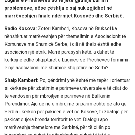
Lugina e Preshevës do të jetë gjithnjë burim i
problemeve, nëse çështja e saj nuk zgjidhet në
marrëveshjen finale ndërmjet Kosovës dhe Serbisë.
Radio Kosova:
Zotëri Kamberi, Kosova në Bruksel ka
nënshkruar marrëveshjen për themelimin e Asociacionit të
Komunave me Shumicë Serbe, i cili në thelb është edhe
asociacion një etnik. Marrë parasysh këtë, a duhet të
kërkojnë edhe shqiptarët e Luginës së Preshevës formimin
e një asociacioni me shumicë shqiptare në Serbi?
Shaip Kamberi:
Po, qëndrimi ynë është më tepër i orientuar
si kërkesë për zbatimin e parimeve universale e të cilat do
të vendosen për mbrojtjen e parimeve në Ballkanin
Perëndimor. Ajo që ne e mbrojmë si parim është që ato që
Serbia i kërkon për pakicën e vet në Kosovë, t’i zbatojë për
pakicat e tjera brenda territorit të vet. Dialogu apo
marrëveshja themelore me Serbinë, për të cilën po