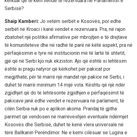
kërkuar që të keni vende të rezervuara në Parlamentin e
Serbisë?
Shaip Kamberi:
Jo vetëm serbët e Kosovës, por edhe
serbët në Kroaci i kanë vendet e rezervuara. Pra, në rajon
zbatohet një politikë afirmative për mbrojtjen e të drejtave
të komuniteteve dhe në radhë të parë në këtë aspekt, pra në
përfaqësimin e tyre në institucionin më të lartë të shtetit,
gjë që në Serbi kjo nuk ekziston. Ajo që është si lehtësim
është ai pragu natyror që kërkohet për pakicat por
megjithatë, për të marrë një mandat një pakice në Serbi, i
duhet të marrë minimum 14 mijë vota. Kështu që një ndër
zgjidhjet që do të lehtësonte zgjidhjen e përfaqësimit të
pakicave janë edhe vendet e rezervuara në parlament, të
cilën Serbia nuk po e aplikon akoma. Prandaj të gjitha
parimet që vendosen në marrëveshjen eventuale ndërmjet
Kosovës dhe Serbisë, duhet të kenë vlera universale në
tërë Ballkanin Perëndimor. Ne e kemi cilësuar se Lugina e