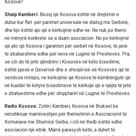
Kosova?
Shaip Kamberi:
Besoj që Kosova është në drejtimin e
duhur kur flet për parimet universale në dialog me Serbinë,
dhe kjo është ajo që e kërkojmë edhe ne. Ne nuk po themi
në mënyrë konkrete se a duam asociacion. Ne po kërkojmë
që ato që Kosova i garanton për serbët në Kosovë, të jenë
të zbatueshme edhe për neve në Luginë të Preshevës. Pra,
se cili do të jetë qëndrimi i Kosovës në këto bisedime,
është pjesë e Qeverisë dhe e shoqërisë së Kosovës që të
vendosë mirëpo, ne kërkojmë që Kosova të këmbëngulë që
në kuadër të këtyre bisedimeve të kërkojë që e njëjta të jetë
e zbatueshme edhe për shqiptarët në Luginë të Preshevës.
Radio Kosova:
Zotëri Kamberi, Kosova në Bruksel ka
nënshkruar marrëveshjen për themelimin e Asociacionit të
Komunave me Shumicë Serbe, i cili në thelb është edhe
asociacion një etnik. Marrë parasysh këtë, a duhet të