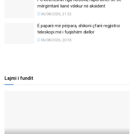
mërgimtarë kanë vdekur në aksident
06/08/2026, 21:32
E paparë më përpara, shikoni çfarë regjistroi
teleskopi më i fuqishëm diellor
06/08/2026, 20:55
Lajmi i fundit