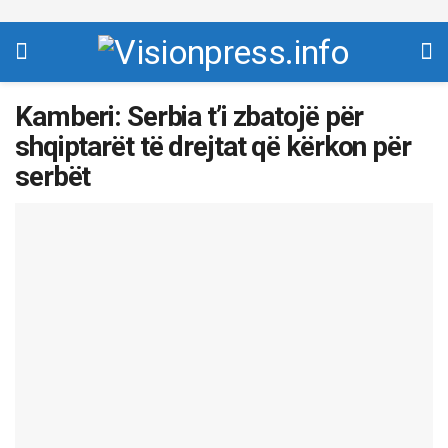
Kamberi: Serbia t’i zbatojë për
shqiptarët të drejtat që kërkon për
serbët