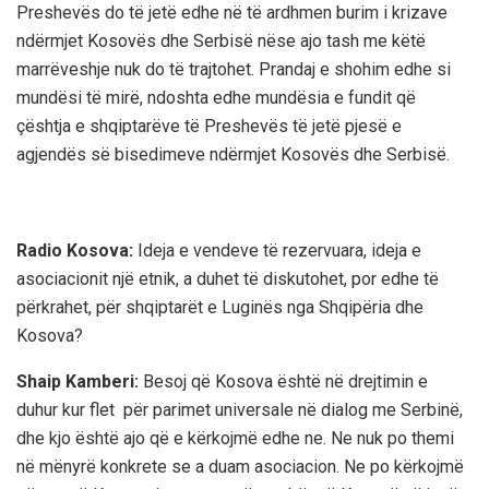
Preshevës do të jetë edhe në të ardhmen burim i krizave
ndërmjet Kosovës dhe Serbisë nëse ajo tash me këtë
marrëveshje nuk do të trajtohet. Prandaj e shohim edhe si
mundësi të mirë, ndoshta edhe mundësia e fundit që
çështja e shqiptarëve të Preshevës të jetë pjesë e
agjendës së bisedimeve ndërmjet Kosovës dhe Serbisë.
Radio Kosova:
Ideja e vendeve të rezervuara, ideja e
asociacionit një etnik, a duhet të diskutohet, por edhe të
përkrahet, për shqiptarët e Luginës nga Shqipëria dhe
Kosova?
Shaip Kamberi:
Besoj që Kosova është në drejtimin e
duhur kur flet për parimet universale në dialog me Serbinë,
dhe kjo është ajo që e kërkojmë edhe ne. Ne nuk po themi
në mënyrë konkrete se a duam asociacion. Ne po kërkojmë