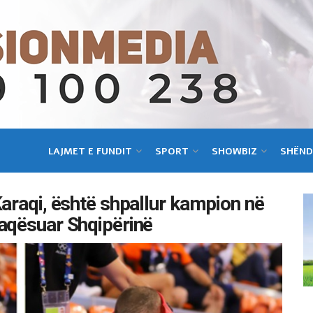
LAJMET E FUNDIT
SPORT
SHOWBIZ
SHËND
Karaqi, është shpallur kampion në
faqësuar Shqipërinë