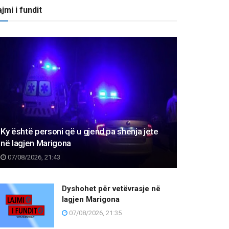
jmi i fundit
Ky është personi që u gjend pa shenja jete
në lagjen Marigona
07/08/2026, 21:43
Dyshohet për vetëvrasje në
lagjen Marigona
07/08/2026, 21:35