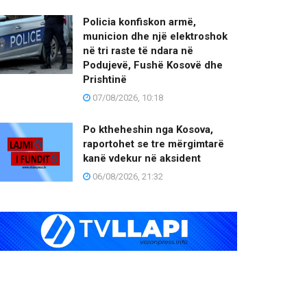
Policia konfiskon armë,
municion dhe një elektroshok
në tri raste të ndara në
Podujevë, Fushë Kosovë dhe
Prishtinë
07/08/2026, 10:18
Po ktheheshin nga Kosova,
raportohet se tre mërgimtarë
kanë vdekur në aksident
06/08/2026, 21:32