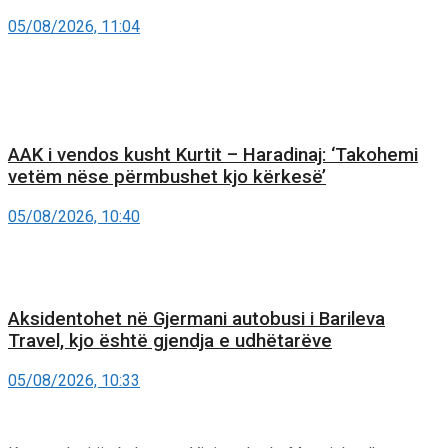
05/08/2026, 11:04
AAK i vendos kusht Kurtit – Haradinaj: ‘Takohemi
vetëm nëse përmbushet kjo kërkesë’
05/08/2026, 10:40
Aksidentohet në Gjermani autobusi i Barileva
Travel, kjo është gjendja e udhëtarëve
05/08/2026, 10:33