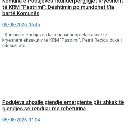
Komuna e Podujevës i kundërpërgjigjet kryeshefit
të KRM “Pastrimi”: Dështimin po mundohet t’ia
bartë Komunës
05/08/2026, 16:45
Komuna e Podujevës ka reaguar ndaj deklaratave të
kryeshefit ekzekutiv të KRM “Pastrimi”, Petrit Reçica, duke i
cilësuar ato...
Podujeva shpallë gjendje emergjente për shkak të
gjendjes së rënduar me mbeturina
05/08/2026, 11:04