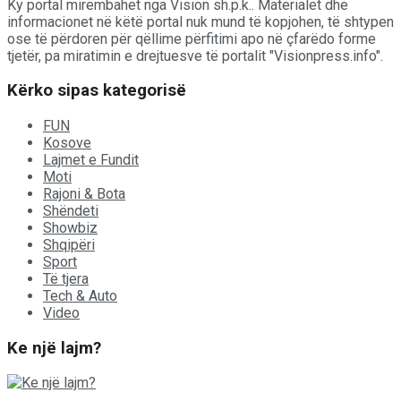
Ky portal mirëmbahet nga Vision sh.p.k.. Materialet dhe
informacionet në këtë portal nuk mund të kopjohen, të shtypen
ose të përdoren për qëllime përfitimi apo në çfarëdo forme
tjetër, pa miratimin e drejtuesve të portalit "Visionpress.info".
Kërko sipas kategorisë
FUN
Kosove
Lajmet e Fundit
Moti
Rajoni & Bota
Shëndeti
Showbiz
Shqipëri
Sport
Të tjera
Tech & Auto
Video
Ke një lajm?