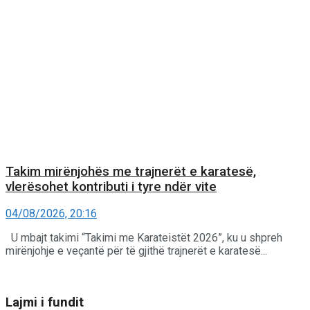
Takim mirënjohës me trajnerët e karatesë,
vlerësohet kontributi i tyre ndër vite
04/08/2026, 20:16
U mbajt takimi “Takimi me Karateistët 2026”, ku u shpreh
mirënjohje e veçantë për të gjithë trajnerët e karatesë...
Lajmi i fundit