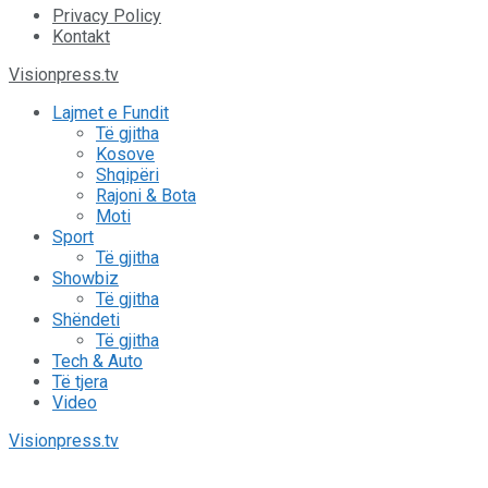
Privacy Policy
Kontakt
Visionpress.tv
Lajmet e Fundit
Të gjitha
Kosove
Shqipëri
Rajoni & Bota
Moti
Sport
Të gjitha
Showbiz
Të gjitha
Shëndeti
Të gjitha
Tech & Auto
Të tjera
Video
Visionpress.tv