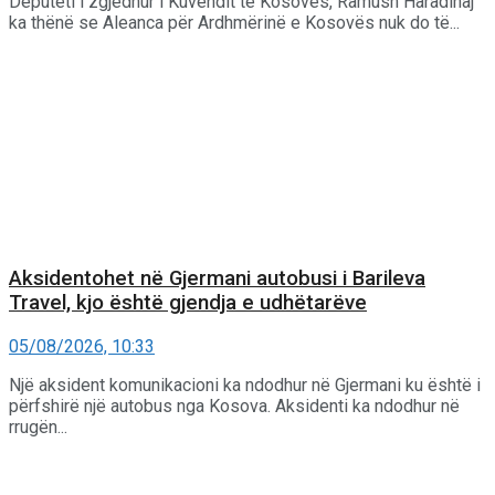
Deputeti i zgjedhur i Kuvendit të Kosovës, Ramush Haradinaj
ka thënë se Aleanca për Ardhmërinë e Kosovës nuk do të...
Aksidentohet në Gjermani autobusi i Barileva
Travel, kjo është gjendja e udhëtarëve
05/08/2026, 10:33
Një aksident komunikacioni ka ndodhur në Gjermani ku është i
përfshirë një autobus nga Kosova. Aksidenti ka ndodhur në
rrugën...