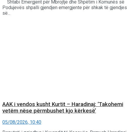
Shtabi Emergjent për Mbrojtje dhe Shpëtim i Komunës së
Podujevës shpalli gjendjen emergjente për shkak të gjendjes
së...
AAK i vendos kusht Kurtit – Haradinaj: ‘Takohemi
vetëm nëse përmbushet kjo kërkesë’
05/08/2026, 10:40