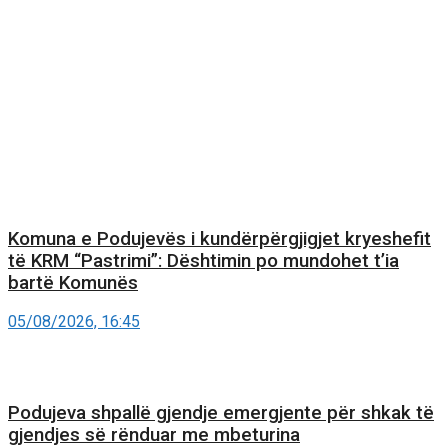
Komuna e Podujevës i kundërpërgjigjet kryeshefit
të KRM “Pastrimi”: Dështimin po mundohet t’ia
bartë Komunës
05/08/2026, 16:45
Podujeva shpallë gjendje emergjente për shkak të
gjendjes së rënduar me mbeturina