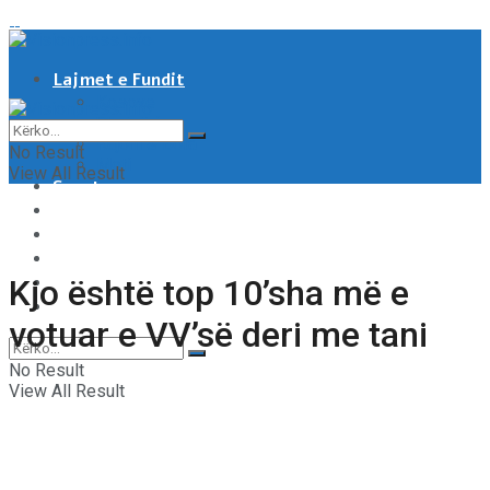
Lajmet e Fundit
Kosove
Shqipëri
Rajoni & Bota
No Result
Moti
View All Result
Sport
Showbiz
Shëndeti
Të tjera
Tech & Auto
Kjo është top 10’sha më e
Video
votuar e VV’së deri me tani
No Result
View All Result