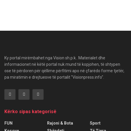
Ky portal mirëmbahet nga Vision sh.p.k.. Materialet dhe
informacionet në këtë portal nuk mund të kopjohen, të shtypen
ose të përdoren për qëllime përfitimi apo në çfarëdo forme tjetër,
pa miratimin e drejtuesve të portalit "Visionpress.info".
Kërko sipas kategorisë
FUN
Rajoni & Bota
Sport
Kosove
Shëndeti
Të Tjera