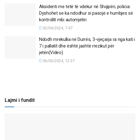
Aksidenti me tetë të vdekur në Shqipëri, policia:
Dyshohet se ka ndodhur si pasojë e humbjes së
kontrollit mbi automjetin
02/04/2024, 7:47
Ndodh mrekullia në Durrës, 3-vjeçarja ra nga kati i
7 i pallatit dhe është jashtë rrezikut për
jetën(Video)
06/03/2024, 12:37
Lajmi i fundit