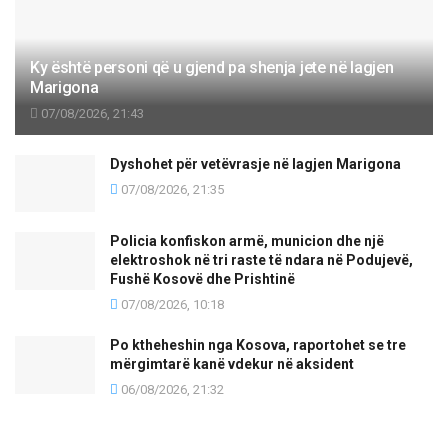
Ky është personi që u gjend pa shenja jete në lagjen
Marigona
07/08/2026, 21:43
Dyshohet për vetëvrasje në lagjen Marigona
07/08/2026, 21:35
Policia konfiskon armë, municion dhe një
elektroshok në tri raste të ndara në Podujevë,
Fushë Kosovë dhe Prishtinë
07/08/2026, 10:18
Po ktheheshin nga Kosova, raportohet se tre
mërgimtarë kanë vdekur në aksident
06/08/2026, 21:32