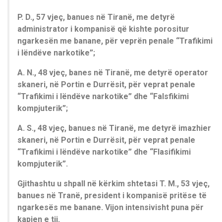
P. D., 57 vjeç, banues në Tiranë, me detyrë
administrator i kompanisë që kishte porositur
ngarkesën me banane, për veprën penale “Trafikimi
i lëndëve narkotike”;
A. N., 48 vjeç, banes në Tiranë, me detyrë operator
skaneri, në Portin e Durrësit, për veprat penale
“Trafikimi i lëndëve narkotike” dhe “Falsfikimi
kompjuterik”;
A. S., 48 vjeç, banues në Tiranë, me detyrë imazhier
skaneri, në Portin e Durrësit, për veprat penale
“Trafikimi i lëndëve narkotike” dhe “Flasifikimi
kompjuterik”.
Gjithashtu u shpall në kërkim shtetasi T. M., 53 vjeç,
banues në Tranë, president i kompanisë pritëse të
ngarkesës me banane. Vijon intensivisht puna për
kapjen e tij.