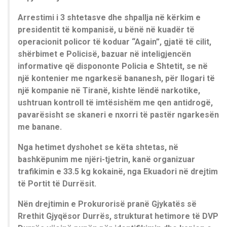
Arrestimi i 3 shtetasve dhe shpallja në kërkim e
presidentit të kompanisë, u bënë në kuadër të
operacionit policor të koduar “Again”, gjatë të cilit,
shërbimet e Policisë, bazuar në inteligjencën
informative që dispononte Policia e Shtetit, se në
një kontenier me ngarkesë bananesh, për llogari të
një kompanie në Tiranë, kishte lëndë narkotike,
ushtruan kontroll të imtësishëm me qen antidrogë,
pavarësisht se skaneri e nxorri të pastër ngarkesën
me banane.
Nga hetimet dyshohet se këta shtetas, në
bashkëpunim me njëri-tjetrin, kanë organizuar
trafikimin e 33.5 kg kokainë, nga Ekuadori në drejtim
të Portit të Durrësit.
Nën drejtimin e Prokurorisë pranë Gjykatës së
Rrethit Gjyqësor Durrës, strukturat hetimore të DVP