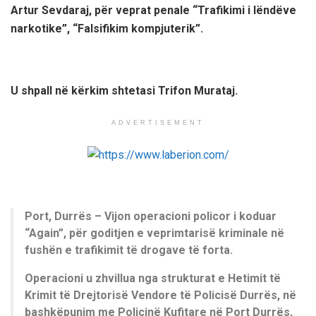
Artur Sevdaraj, për veprat penale “Trafikimi i lëndëve
narkotike”, “Falsifikim kompjuterik”.
U shpall në kërkim shtetasi Trifon Murataj.
ADVERTISEMENT
Port, Durrës – Vijon operacioni policor i koduar
“Again”, për goditjen e veprimtarisë kriminale në
fushën e trafikimit të drogave të forta.
Operacioni u zhvillua nga strukturat e Hetimit të
Krimit të Drejtorisë Vendore të Policisë Durrës, në
bashkëpunim me Policinë Kufitare në Port Durrës,