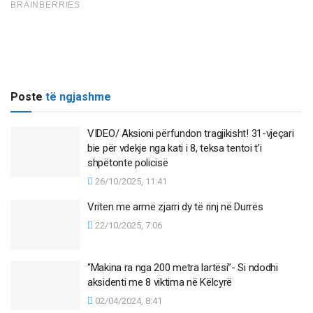
Poste
të ngjashme
VIDEO/ Aksioni përfundon tragjikisht! 31-vjeçari
bie për vdekje nga kati i 8, teksa tentoi t’i
shpëtonte policisë
26/10/2025, 11:41
Vriten me armë zjarri dy të rinj në Durrës
22/10/2025, 7:06
“Makina ra nga 200 metra lartësi”- Si ndodhi
aksidenti me 8 viktima në Këlcyrë
02/04/2024, 8:41