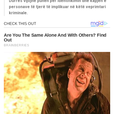
Durrës vijojnë punën për identifikimin dhe kapjen e
personave të tjerë të implikuar në këtë veprimtari
kriminale.