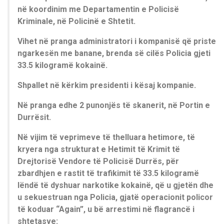
në koordinim me Departamentin e Policisë
Kriminale, në Policinë e Shtetit.
Vihet në pranga administratori i kompanisë që priste
ngarkesën me banane, brenda së cilës Policia gjeti
33.5 kilogramë kokainë.
Shpallet në kërkim presidenti i kësaj kompanie.
Në pranga edhe 2 punonjës të skanerit, në Portin e
Durrësit.
Në vijim të veprimeve të thelluara hetimore, të
kryera nga strukturat e Hetimit të Krimit të
Drejtorisë Vendore të Policisë Durrës, për
zbardhjen e rastit të trafikimit të 33.5 kilogramë
lëndë të dyshuar narkotike kokainë, që u gjetën dhe
u sekuestruan nga Policia, gjatë operacionit policor
të koduar “Again”, u bë arrestimi në flagrancë i
shtetasve: