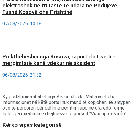
elektroshok në tri raste të ndara në Podujevë,
Fushë Kosovë dhe Prishtinë
07/08/2026, 10:18
Po ktheheshin nga Kosova, raportohet se tre
mërgimtarë kanë vdekur në aksident
06/08/2026, 21:32
Ky portal mirëmbahet nga Vision sh.p.k.. Materialet dhe
informacionet në këtë portal nuk mund të kopjohen, të shtypen
ose të përdoren për qëllime përfitimi apo në çfarëdo forme
tjetër, pa miratimin e drejtuesve të portalit "Visionpress.info".
Kërko sipas kategorisë