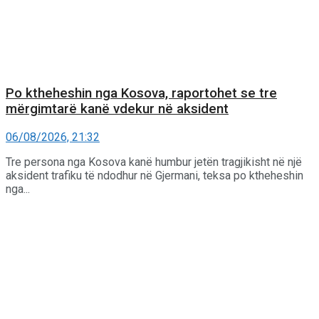
Po ktheheshin nga Kosova, raportohet se tre
mërgimtarë kanë vdekur në aksident
06/08/2026, 21:32
Tre persona nga Kosova kanë humbur jetën tragjikisht në një
aksident trafiku të ndodhur në Gjermani, teksa po ktheheshin
nga...