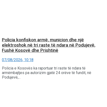
Policia konfiskon armë, municion dhe një
elektroshok në tri raste të ndara në Podujevë,
Fushë Kosovë dhe Prishtinë
07/08/2026, 10:18
Policia e Kosovës ka raportuar tri raste të ndara të
armëmbajtjes pa autorizim gjatë 24 orëve të fundit, në
Podujevë,...