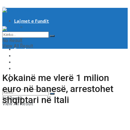
Lajmet e Fundit
Kosove
Shqipëri
Rajoni & Bota
No Result
Moti
View All Result
Sport
Showbiz
Shëndeti
Të tjera
Tech & Auto
Kokainë me vlerë 1 milion
Video
euro në banesë, arrestohet
shqiptari në Itali
No Result
View All Result