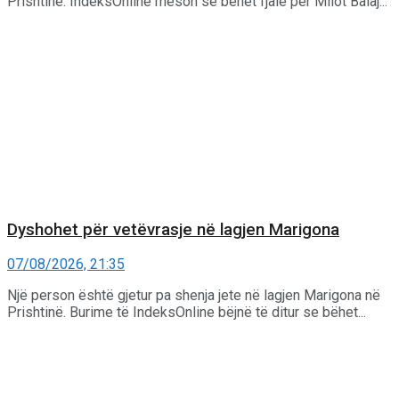
Prishtinë. IndeksOnline mëson se bëhet fjalë për Milot Balaj...
Dyshohet për vetëvrasje në lagjen Marigona
07/08/2026, 21:35
Një person është gjetur pa shenja jete në lagjen Marigona në
Prishtinë. Burime të IndeksOnline bëjnë të ditur se bëhet...