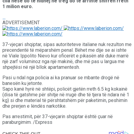
cila nëse do të hidhej në treg do të arrinte shifrën rreth
1 milion euro.
ADVERTISEMENT
37-vjeçari shqiptar, sipas autoriteteve italiane nuk rezulton me
precendentë të mëparshëm penal. Bëhet me dije se ai ishte
në Viale Ippolito Nievo kur oficerët e pikasën atë duke marrë
një zarf voluminoz nga një makinë, dhe më pas u largua me
shpejtësi në një bllok apartamentesh.
Pasi u ndal nga policia ai ka pranuar se mbante drogë në
banesën ku jetonte.
Sapo kanë hyrë në shtëpi, policët gjetën rreth 6.5 kg kokainë
(disa të gatshme për shitje në rrugë dhe të tjera të ndara në 1
kg) si dhe material të përshtatshëm për paketimin, peshimin
dhe prerjen e lëndës narkotike.
Pas arrestimit, për 37-vjeçarin shqiptar është çuar në
paraburgimim. /Express