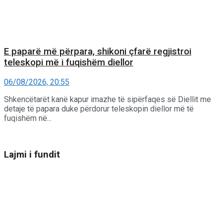
E paparë më përpara, shikoni çfarë regjistroi
teleskopi më i fuqishëm diellor
06/08/2026, 20:55
Shkencëtarët kanë kapur imazhe të sipërfaqes së Diellit me
detaje të papara duke përdorur teleskopin diellor më të
fuqishëm në...
Lajmi i fundit