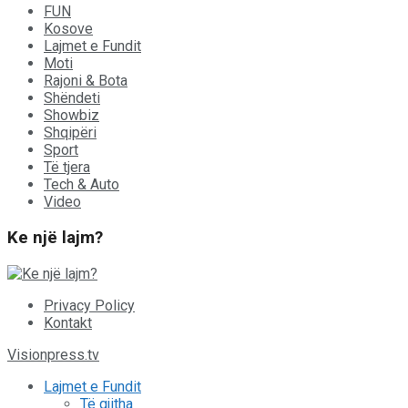
FUN
Kosove
Lajmet e Fundit
Moti
Rajoni & Bota
Shëndeti
Showbiz
Shqipëri
Sport
Të tjera
Tech & Auto
Video
Ke një lajm?
Privacy Policy
Kontakt
Visionpress.tv
Lajmet e Fundit
Të gjitha