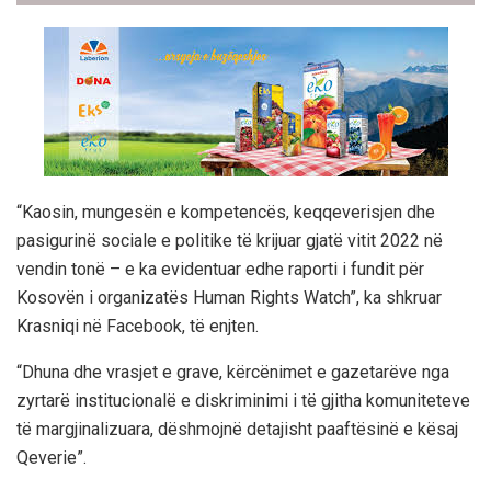
“Kaosin, mungesën e kompetencës, keqqeverisjen dhe
pasigurinë sociale e politike të krijuar gjatë vitit 2022 në
vendin tonë – e ka evidentuar edhe raporti i fundit për
Kosovën i organizatës Human Rights Watch”, ka shkruar
Krasniqi në Facebook, të enjten.
“Dhuna dhe vrasjet e grave, kërcënimet e gazetarëve nga
zyrtarë institucionalë e diskriminimi i të gjitha komuniteteve
të margjinalizuara, dëshmojnë detajisht paaftësinë e kësaj
Qeverie”.