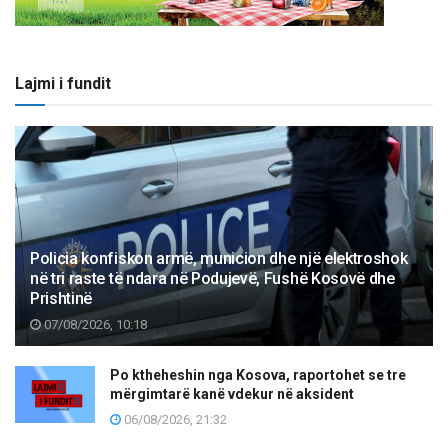
Lajmi i fundit
Policia konfiskon armë, municion dhe një elektroshok
në tri raste të ndara në Podujevë, Fushë Kosovë dhe
Prishtinë
07/08/2026, 10:18
Po ktheheshin nga Kosova, raportohet se tre
mërgimtarë kanë vdekur në aksident
06/08/2026, 21:32