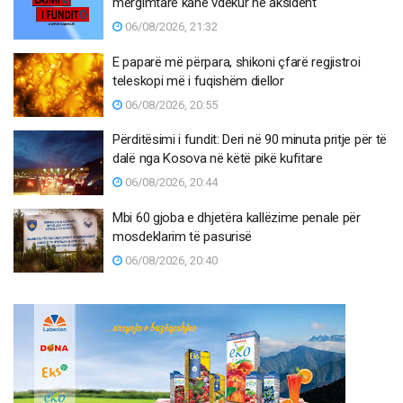
mërgimtarë kanë vdekur në aksident
06/08/2026, 21:32
E paparë më përpara, shikoni çfarë regjistroi
teleskopi më i fuqishëm diellor
06/08/2026, 20:55
Përditësimi i fundit: Deri në 90 minuta pritje për të
dalë nga Kosova në këtë pikë kufitare
06/08/2026, 20:44
Mbi 60 gjoba e dhjetëra kallëzime penale për
mosdeklarim të pasurisë
06/08/2026, 20:40