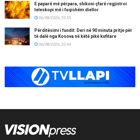
E paparë më përpara, shikoni çfarë regjistroi
teleskopi më i fuqishëm diellor
06/08/2026, 20:55
Përditësimi i fundit: Deri në 90 minuta pritje për
të dalë nga Kosova në këtë pikë kufitare
06/08/2026, 20:44