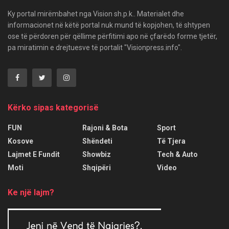
Ky portal mirëmbahet nga Vision sh.p.k.. Materialet dhe
informacionet në këtë portal nuk mund të kopjohen, të shtypen
ose të përdoren për qëllime përfitimi apo në çfarëdo forme tjetër,
pa miratimin e drejtuesve të portalit "Visionpress.info".
Kërko sipas kategorisë
FUN
Rajoni & Bota
Sport
Kosove
Shëndeti
Të Tjera
Lajmet E Fundit
Showbiz
Tech & Auto
Moti
Shqipëri
Video
Ke një lajm?