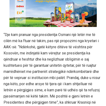
“Dje kam pranuar nga presidentja Osmani një letër me të
cilën më ka ftuar në takim, pas një propozimi nga kryetari i
AAK-së. “Ndërkohë, gjatë këtyre ditëve të vështira për
Kosovën, me indinjatë kam vërejtur se presidentja ka
qëndruar e heshtur dhe ka neglizhuar obligimin e saj
kushtetues për të garantuar unitetin qytetar, për të ruajtur
marrëdhëniet me partnerët strategjikë ndërkombëtarë dhe
për të vepruar si institucion mbi palët. Prandaj, duke u nisur
nga këto, por edhe arsye të tjera që i kam shtjelluar në
letrën e përgjigjes sime, e kam parë të udhës që ta refuzoj
pjesëmarrjen në këtë takim. Më poshtë e gjeni letrën e
Presidentes dhe përgjigjen time”, ka shkruar Krasniqi në