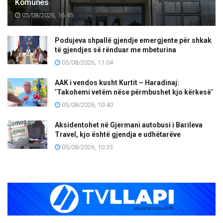
Komunës
05/08/2026, 16:45
Podujeva shpallë gjendje emergjente për shkak
të gjendjes së rënduar me mbeturina
05/08/2026, 11:04
AAK i vendos kusht Kurtit – Haradinaj:
‘Takohemi vetëm nëse përmbushet kjo kërkesë’
05/08/2026, 10:40
Aksidentohet në Gjermani autobusi i Barileva
Travel, kjo është gjendja e udhëtarëve
05/08/2026, 10:33