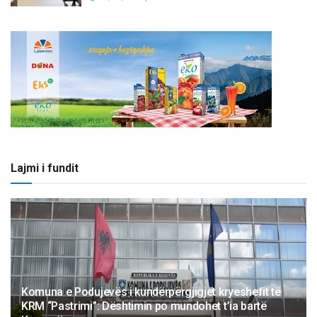
Lajmi i fundit
Komuna e Podujevës i kundërpërgjigjet kryeshefit të
KRM “Pastrimi”: Dështimin po mundohet t’ia bartë