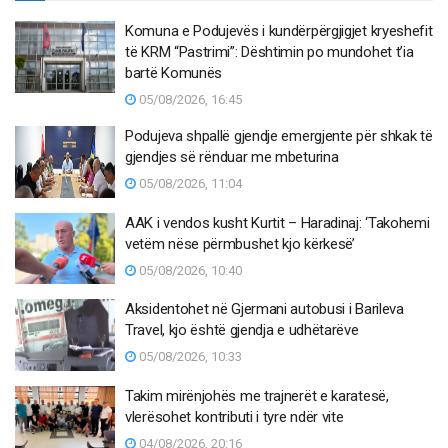
Komuna e Podujevës i kundërpërgjigjet kryeshefit
të KRM “Pastrimi”: Dështimin po mundohet t’ia
bartë Komunës
05/08/2026, 16:45
Podujeva shpallë gjendje emergjente për shkak të
gjendjes së rënduar me mbeturina
05/08/2026, 11:04
AAK i vendos kusht Kurtit – Haradinaj: ‘Takohemi
vetëm nëse përmbushet kjo kërkesë’
05/08/2026, 10:40
Aksidentohet në Gjermani autobusi i Barileva
Travel, kjo është gjendja e udhëtarëve
05/08/2026, 10:33
Takim mirënjohës me trajnerët e karatesë,
vlerësohet kontributi i tyre ndër vite
04/08/2026, 20:16