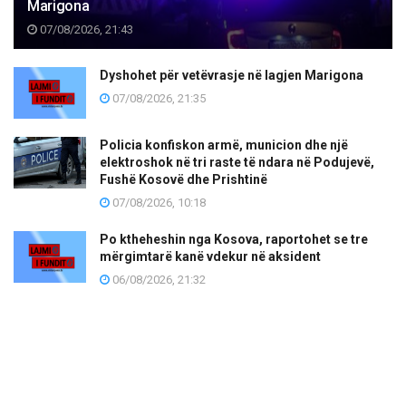
Marigona
07/08/2026, 21:43
Dyshohet për vetëvrasje në lagjen Marigona
07/08/2026, 21:35
Policia konfiskon armë, municion dhe një
elektroshok në tri raste të ndara në Podujevë,
Fushë Kosovë dhe Prishtinë
07/08/2026, 10:18
Po ktheheshin nga Kosova, raportohet se tre
mërgimtarë kanë vdekur në aksident
06/08/2026, 21:32