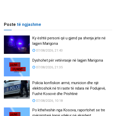
Poste
të ngjashme
Ky është personi që u gjend pa shenja jete në
lagjen Marigona
07/08/2026, 21:43
Dyshohet për vetëvrasje në lagjen Marigona
07/08/2026, 21:35
Policia konfiskon armë, municion dhe një
elektroshok në tri raste të ndara në Podujevë,
Fushë Kosovë dhe Prishtinë
07/08/2026, 10:18
Po ktheheshin nga Kosova, raportohet se tre
mërgimtarë kanë vdekur në aksident