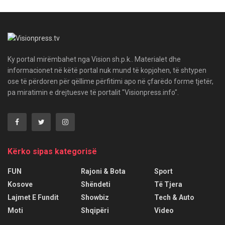
Ky portal mirëmbahet nga Vision sh.p.k.. Materialet dhe
informacionet në këtë portal nuk mund të kopjohen, të shtypen
ose të përdoren për qëllime përfitimi apo në çfarëdo forme tjetër,
pa miratimin e drejtuesve të portalit "Visionpress.info".
Kërko sipas kategorisë
FUN
Rajoni & Bota
Sport
Kosove
Shëndeti
Të Tjera
Lajmet E Fundit
Showbiz
Tech & Auto
Moti
Shqipëri
Video