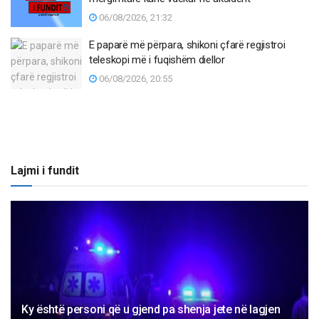
06/08/2026, 21:32
E paparë më përpara, shikoni çfarë regjistroi
teleskopi më i fuqishëm diellor
06/08/2026, 20:55
Lajmi i fundit
Ky është personi që u gjend pa shenja jete në lagjen