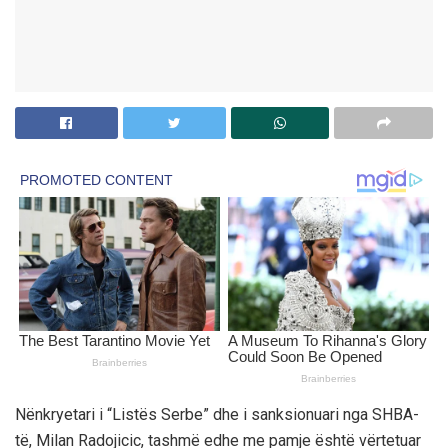
Nënkryetari i “Listës Serbe” dhe i sanksionuari nga SHBA-
të, Milan Radojicic, tashmë edhe me pamje është vërtetuar