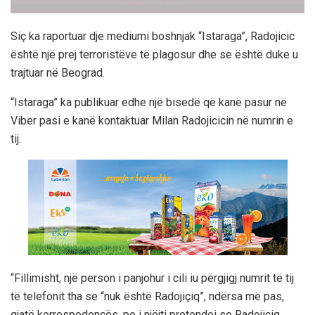
Siç ka raportuar dje mediumi boshnjak “Istaraga”, Radojicic
është një prej terroristëve të plagosur dhe se është duke u
trajtuar në Beograd.
“Istaraga” ka publikuar edhe një bisedë që kanë pasur në
Viber pasi e kanë kontaktuar Milan Radojicicin në numrin e
tij.
“Fillimisht, një person i panjohur i cili iu përgjigj numrit të tij
të telefonit tha se “nuk është Radojiçiq”, ndërsa më pas,
gjatë korrespodencës, po i njëjti pretendoi se Radojiçiq