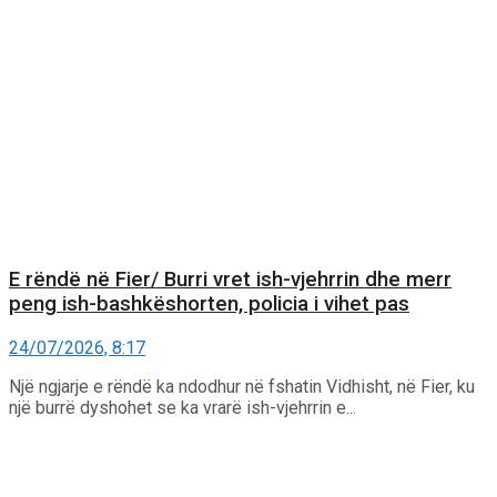
E rëndë në Fier/ Burri vret ish-vjehrrin dhe merr
peng ish-bashkëshorten, policia i vihet pas
24/07/2026, 8:17
Një ngjarje e rëndë ka ndodhur në fshatin Vidhisht, në Fier, ku
një burrë dyshohet se ka vrarë ish-vjehrrin e...