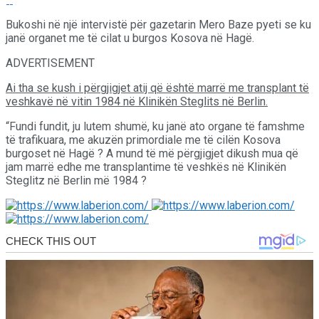
Bukoshi në një intervistë për gazetarin Mero Baze pyeti se ku
janë organet me të cilat u burgos Kosova në Hagë.
ADVERTISEMENT
Ai tha se kush i përgjigjet atij që është marrë me transplant të
veshkavë në vitin 1984 në Klinikën Steglits në Berlin.
“Fundi fundit, ju lutem shumë, ku janë ato organe të famshme
të trafikuara, me akuzën primordiale me të cilën Kosova
burgoset në Hagë ? A mund të më përgjigjet dikush mua që
jam marrë edhe me transplantime të veshkës në Klinikën
Steglitz në Berlin më 1984 ?