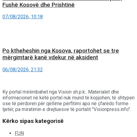
Fushë Kosovë dhe Prishtinë
07/08/2026, 10:18
Po ktheheshin nga Kosova, raportohet se tre
mërgimtarë kanë vdekur në aksident
06/08/2026, 21:32
Ky portal mirëmbahet nga Vision sh.p.k.. Materialet dhe
informacionet në këtë portal nuk mund të kopjohen, të shtypen
ose të përdoren për qëllime përfitimi apo në çfarëdo forme
tjetër, pa miratimin e drejtuesve të portalit "Visionpress.info".
Kërko sipas kategorisë
FUN