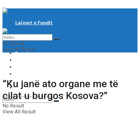
Lajmet e Fundit
Kosove
Shqipëri
Rajoni & Bota
No Result
Moti
View All Result
Sport
Showbiz
Shëndeti
Të tjera
Tech & Auto
“Ku janë ato organe me të
Video
cilat u burgos Kosova?”
No Result
View All Result