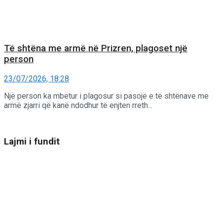
Të shtëna me armë në Prizren, plagoset një
person
23/07/2026, 18:28
Një person ka mbetur i plagosur si pasojë e të shtënave me
armë zjarri që kanë ndodhur të enjten rreth...
Lajmi i fundit