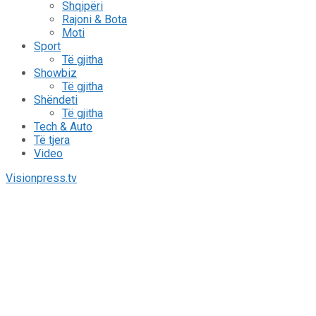
Shqipëri
Rajoni & Bota
Moti
Sport
Të gjitha
Showbiz
Të gjitha
Shëndeti
Të gjitha
Tech & Auto
Të tjera
Video
Visionpress.tv