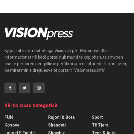
Ky portal mirëmbahet nga Vision sh.p.k.. Materialet dhe
informacionet në këtë portal nuk mund të kopjohen, të shtypen
ose të përdoren për qëllime përfitimi apo në çfarëdo forme tjetër,
pa miratimin e drejtuesve të portalit "Visionpress.info".
Kërko sipas kategorisë
FUN
Rajoni & Bota
Sport
Kosove
Shëndeti
Të Tjera
Lajmet E Fundit
Showbiz
Tech & Auto