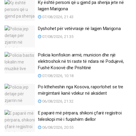
Ky është personi që u gjend pa shenja jete në
lagjen Marigona
07/08/2026, 21:43
Dyshohet për vetëvrasje në lagjen Marigona
07/08/2026, 21:35
Policia konfiskon armë, municion dhe një
elektroshok në tri raste të ndara në Podujevë,
Fushë Kosovë dhe Prishtinë
07/08/2026, 10:18
Po ktheheshin nga Kosova, raportohet se tre
mërgimtarë kanë vdekur në aksident
06/08/2026, 21:32
E paparë më përpara, shikoni çfarë regjistroi
teleskopi më i fuqishëm diellor
06/08/2026, 20:55