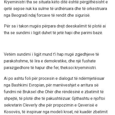
Kryeministri tha se situata këto ditë është përgjithësisht e
qetë sepse nuk ka sulme të urdhëruara dhe të orkestruara
nga Beogradi ndaj forcave të rendit dhe sigurisë.
Për sa i takon rrugës përpara drejt deeskalimit të plotë ai
tha se sundimi i ligjit duhet të jetë hapi dhe parimi bazë.
Vetëm sundimi i ligjit mund t’i hap rrugë zgjedhjeve të
parakohshme, të lira e demokratike, dhe një fushate
parazgjedhore të hapur dhe fer, theksoi kryeministri.
Ai po ashtu foli për procesin e dialogut të ndërmjetësuar
nga Bashkimi Evropian, për marrëveshjet e arritura së
fundmi në Bruksel dhe Ohër dhe rëndësinë e zbatimit të
shpejtë, të plotë dhe të pakushtëzuar. Gjithashtu e njoftoi
sekretarin Cleverly dhe për propozimin e Qeverisë e
Kosovës, të inspiruar nga modeli kroat, në kuadër zbatimit