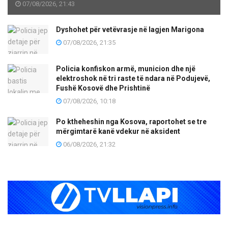
07/08/2026, 21:43
Dyshohet për vetëvrasje në lagjen Marigona
07/08/2026, 21:35
Policia konfiskon armë, municion dhe një
elektroshok në tri raste të ndara në Podujevë,
Fushë Kosovë dhe Prishtinë
07/08/2026, 10:18
Po ktheheshin nga Kosova, raportohet se tre
mërgimtarë kanë vdekur në aksident
06/08/2026, 21:32