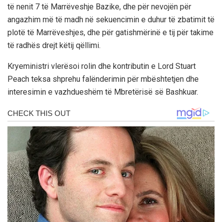
të nenit 7 të Marrëveshje Bazike, dhe për nevojën për
angazhim më të madh në sekuencimin e duhur të zbatimit të
plotë të Marrëveshjes, dhe për gatishmërinë e tij për takime
të radhës drejt këtij qëllimi.
Kryeministri vlerësoi rolin dhe kontributin e Lord Stuart
Peach teksa shprehu falënderimin për mbështetjen dhe
interesimin e vazhdueshëm të Mbretërisë së Bashkuar.