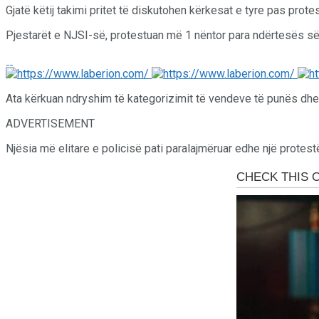
Gjatë këtij takimi pritet të diskutohen kërkesat e tyre pas prote
Pjestarët e NJSI-së, protestuan më 1 nëntor para ndërtesës së
Ata kërkuan ndryshim të kategorizimit të vendeve të punës dh
ADVERTISEMENT
Njësia më elitare e policisë pati paralajmëruar edhe një protestë 