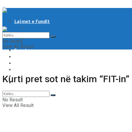
Lajmet e Fundit
Kosove
Shqipëri
Rajoni & Bota
No Result
Moti
View All Result
Sport
Showbiz
Shëndeti
Të tjera
Tech & Auto
Kurti pret sot në takim “FIT-in”
Video
No Result
View All Result