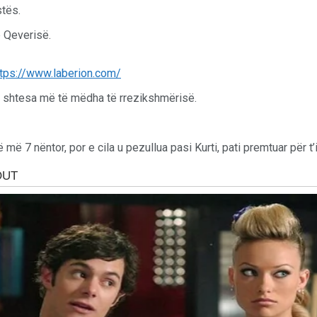
stës.
 Qeverisë.
e shtesa më të mëdha të rrezikshmërisë.
më 7 nëntor, por e cila u pezullua pasi Kurti, pati premtuar për t’i