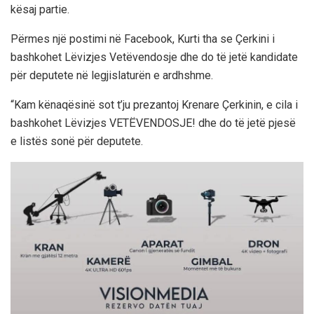
kësaj partie.
Përmes një postimi në Facebook, Kurti tha se Çerkini i
bashkohet Lëvizjes Vetëvendosje dhe do të jetë kandidate
për deputete në legjislaturën e ardhshme.
“Kam kënaqësinë sot t’ju prezantoj Krenare Çerkinin, e cila i
bashkohet Lëvizjes VETËVENDOSJE! dhe do të jetë pjesë
e listës sonë për deputete.