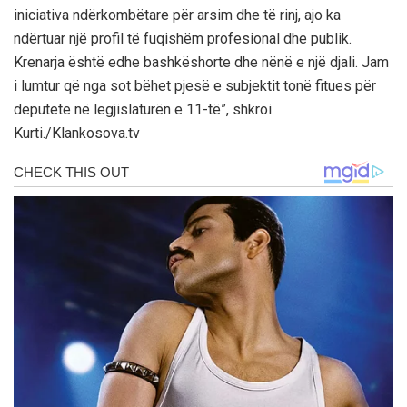
iniciativa ndërkombëtare për arsim dhe të rinj, ajo ka
ndërtuar një profil të fuqishëm profesional dhe publik.
Krenarja është edhe bashkëshorte dhe nënë e një djali. Jam
i lumtur që nga sot bëhet pjesë e subjektit tonë fitues për
deputete në legjislaturën e 11-të”, shkroi
Kurti./Klankosova.tv