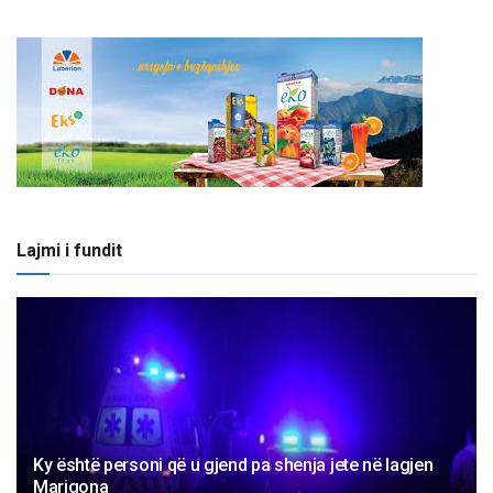
Lajmi i fundit
Ky është personi që u gjend pa shenja jete në lagjen
Marigona