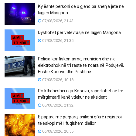
Ky është personi që u gjend pa shenja jete në
lagjen Marigona
07/08/2026, 21:43
Dyshohet për vetëvrasje në lagjen Marigona
07/08/2026, 21:35
Policia konfiskon armë, municion dhe një
elektroshok në tri raste të ndara në Podujevë,
Fushë Kosovë dhe Prishtinë
07/08/2026, 10:18
Po ktheheshin nga Kosova, raportohet se tre
mërgimtarë kanë vdekur në aksident
06/08/2026, 21:32
E paparë më përpara, shikoni çfarë regjistroi
teleskopi më i fuqishëm diellor
06/08/2026, 20:55