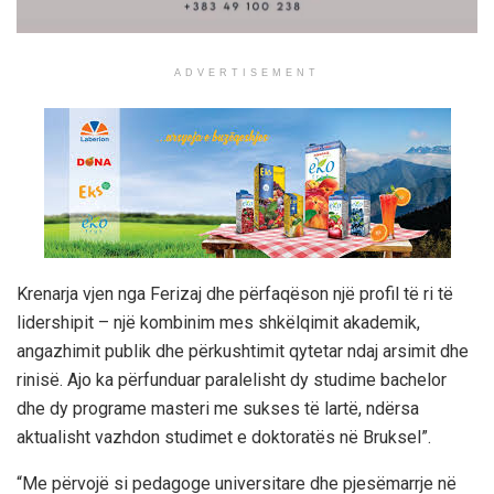
ADVERTISEMENT
Krenarja vjen nga Ferizaj dhe përfaqëson një profil të ri të
lidershipit – një kombinim mes shkëlqimit akademik,
angazhimit publik dhe përkushtimit qytetar ndaj arsimit dhe
rinisë. Ajo ka përfunduar paralelisht dy studime bachelor
dhe dy programe masteri me sukses të lartë, ndërsa
aktualisht vazhdon studimet e doktoratës në Bruksel”.
“Me përvojë si pedagoge universitare dhe pjesëmarrje në