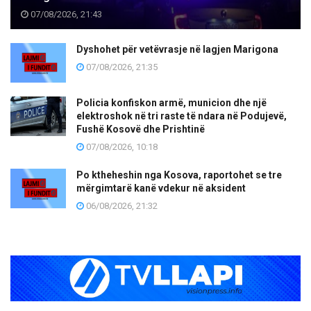
07/08/2026, 21:43
Dyshohet për vetëvrasje në lagjen Marigona
07/08/2026, 21:35
Policia konfiskon armë, municion dhe një
elektroshok në tri raste të ndara në Podujevë,
Fushë Kosovë dhe Prishtinë
07/08/2026, 10:18
Po ktheheshin nga Kosova, raportohet se tre
mërgimtarë kanë vdekur në aksident
06/08/2026, 21:32