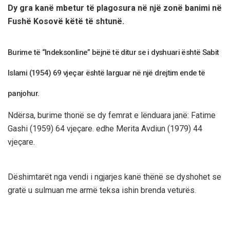
Dy gra kanë mbetur të plagosura në një zonë banimi në
Fushë Kosovë këtë të shtunë.
Burime të “Indeksonline” bëjnë të ditur se i dyshuari është Sabit
Islami (1954) 69 vjeçar është larguar në një drejtim ende të
panjohur.
Ndërsa, burime thonë se dy femrat e lënduara janë: Fatime
Gashi (1959) 64 vjeçare. edhe Merita Avdiun (1979) 44
vjeçare.
Dëshimtarët nga vendi i ngjarjes kanë thënë se dyshohet se
gratë u sulmuan me armë teksa ishin brenda veturës.