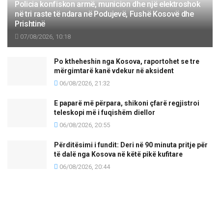
Policia konfiskon armë, municion dhe një elektroshok
në tri raste të ndara në Podujevë, Fushë Kosovë dhe
Prishtinë
07/08/2026, 10:18
Po ktheheshin nga Kosova, raportohet se tre
mërgimtarë kanë vdekur në aksident
06/08/2026, 21:32
E paparë më përpara, shikoni çfarë regjistroi
teleskopi më i fuqishëm diellor
06/08/2026, 20:55
Përditësimi i fundit: Deri në 90 minuta pritje për
të dalë nga Kosova në këtë pikë kufitare
06/08/2026, 20:44