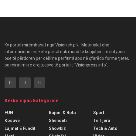
Ky portal mirëmbahet nga Vision sh.p.k.. Materialet dhe
informacionet në këtë portal nuk mund të kopjohen, të shtypen
ose të përdoren për qëllime përfitimi apo në çfarëdo forme tjetër,
pa miratimin e drejtuesve të portalit "Visionpress.info".
Kërko sipas kategorisë
FUN
Rajoni & Bota
Sport
Kosove
Shëndeti
Të Tjera
Lajmet E Fundit
Showbiz
Tech & Auto