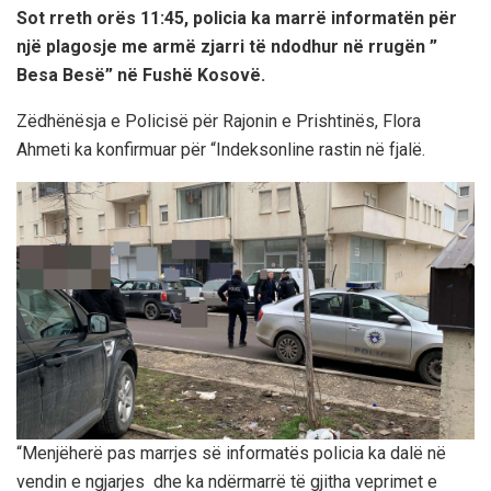
Sot rreth orës 11:45, policia ka marrë informatën për
një plagosje me armë zjarri të ndodhur në rrugën ”
Besa Besë” në Fushë Kosovë.
Zëdhënësja e Policisë për Rajonin e Prishtinës, Flora
Ahmeti ka konfirmuar për “Indeksonline rastin në fjalë.
“Menjëherë pas marrjes së informatës policia ka dalë në
vendin e ngjarjes dhe ka ndërmarrë të gjitha veprimet e