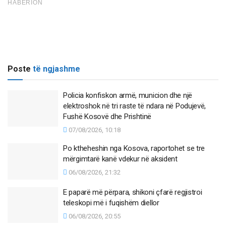
Poste
të ngjashme
Policia konfiskon armë, municion dhe një
elektroshok në tri raste të ndara në Podujevë,
Fushë Kosovë dhe Prishtinë
07/08/2026, 10:18
Po ktheheshin nga Kosova, raportohet se tre
mërgimtarë kanë vdekur në aksident
06/08/2026, 21:32
E paparë më përpara, shikoni çfarë regjistroi
teleskopi më i fuqishëm diellor
06/08/2026, 20:55