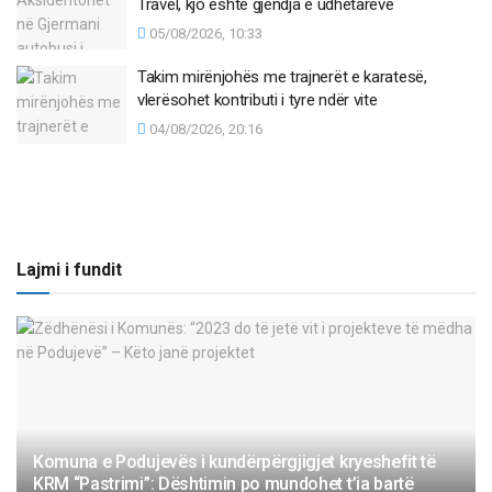
Travel, kjo është gjendja e udhëtarëve
05/08/2026, 10:33
Takim mirënjohës me trajnerët e karatesë,
vlerësohet kontributi i tyre ndër vite
04/08/2026, 20:16
Lajmi i fundit
Komuna e Podujevës i kundërpërgjigjet kryeshefit të
KRM “Pastrimi”: Dështimin po mundohet t’ia bartë