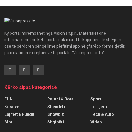
Ky portal mirëmbahet nga Vision sh.p.k.. Materialet dhe
informacionet në këtë portal nuk mund të kopjohen, të shtypen
ose të përdoren për qëllime përfitimi apo në çfarëdo forme tjetër,
pa miratimin e drejtuesve të portalit "Visionpress.info".
Kërko sipas kategorisë
FUN
Rajoni & Bota
Sport
Kosove
Shëndeti
Të Tjera
Lajmet E Fundit
Showbiz
Tech & Auto
Moti
Shqipëri
Video