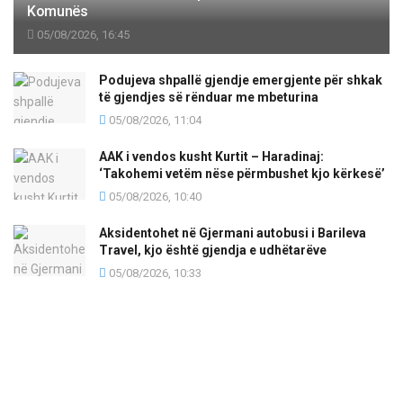
Komunës
05/08/2026, 16:45
Podujeva shpallë gjendje emergjente për shkak
të gjendjes së rënduar me mbeturina
05/08/2026, 11:04
AAK i vendos kusht Kurtit – Haradinaj:
‘Takohemi vetëm nëse përmbushet kjo kërkesë’
05/08/2026, 10:40
Aksidentohet në Gjermani autobusi i Barileva
Travel, kjo është gjendja e udhëtarëve
05/08/2026, 10:33