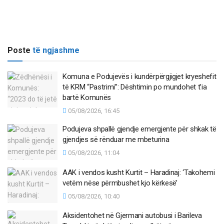
Poste
të ngjashme
Komuna e Podujevës i kundërpërgjigjet kryeshefit
të KRM “Pastrimi”: Dështimin po mundohet t’ia
bartë Komunës
05/08/2026, 16:45
Podujeva shpallë gjendje emergjente për shkak të
gjendjes së rënduar me mbeturina
05/08/2026, 11:04
AAK i vendos kusht Kurtit – Haradinaj: ‘Takohemi
vetëm nëse përmbushet kjo kërkesë’
05/08/2026, 10:40
Aksidentohet në Gjermani autobusi i Barileva