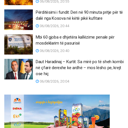
06/08/2026, 20:55
Përditësimi i fundit: Deri në 90 minuta pritje për të
dalë nga Kosova në këtë pikë kufitare
06/08/2026, 20:44
Mbi 60 gjoba e dhjetëra kallëzime penale për
mosdeklarim të pasurisë
06/08/2026, 20:40
Daut Haradinaj – Kurtit: Sa mirë po të sheh kombi
në çfarë derexhe ke ardhë – mos lësho pe, krejt
ose hiç
06/08/2026, 20:04