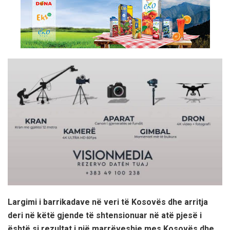
Largimi i barrikadave në veri të Kosovës dhe arritja
deri në këtë gjende të shtensionuar në atë pjesë i
është si rezultat i një marrëveshje mes Kosovës dhe