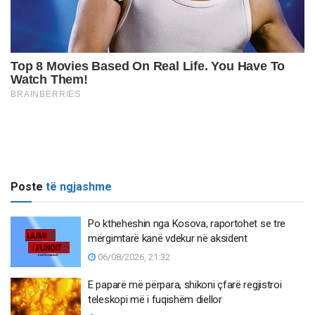
Poste
të ngjashme
Po ktheheshin nga Kosova, raportohet se tre
mërgimtarë kanë vdekur në aksident
06/08/2026, 21:32
E paparë më përpara, shikoni çfarë regjistroi
teleskopi më i fuqishëm diellor