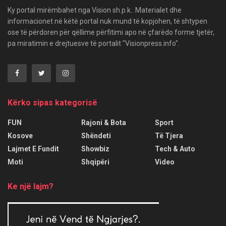
Ky portal mirëmbahet nga Vision sh.p.k.. Materialet dhe
informacionet në këtë portal nuk mund të kopjohen, të shtypen
ose të përdoren për qëllime përfitimi apo në çfarëdo forme tjetër,
pa miratimin e drejtuesve të portalit "Visionpress.info".
Kërko sipas kategorisë
FUN
Rajoni & Bota
Sport
Kosove
Shëndeti
Të Tjera
Lajmet E Fundit
Showbiz
Tech & Auto
Moti
Shqipëri
Video
Ke një lajm?