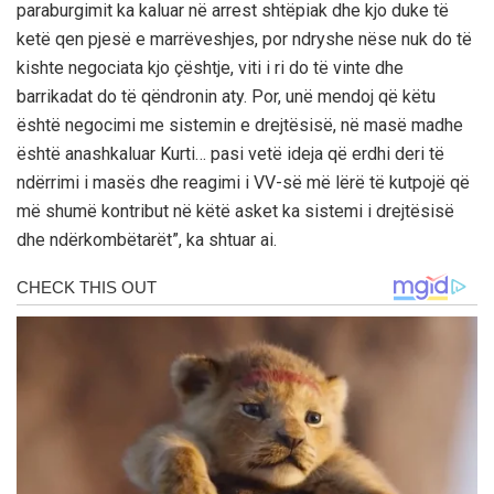
paraburgimit ka kaluar në arrest shtëpiak dhe kjo duke të
ketë qen pjesë e marrëveshjes, por ndryshe nëse nuk do të
kishte negociata kjo çështje, viti i ri do të vinte dhe
barrikadat do të qëndronin aty. Por, unë mendoj që këtu
është negocimi me sistemin e drejtësisë, në masë madhe
është anashkaluar Kurti… pasi vetë ideja që erdhi deri të
ndërrimi i masës dhe reagimi i VV-së më lërë të kutpojë që
më shumë kontribut në këtë asket ka sistemi i drejtësisë
dhe ndërkombëtarët”, ka shtuar ai.