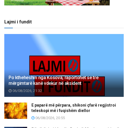
Lajmi i fundit
Po ktheheshin nga Kosova, raportohet se tre
mërgimtarë kanë vdekur në aksident
06/08/2026, 21:32
E paparë më përpara, shikoni çfarë regjistroi
teleskopi më i fuqishëm diellor
06/08/2026, 20:55