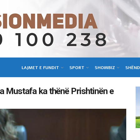
LAJMET E FUNDIT
SPORT
SHOWBIZ
SHËND
sa Mustafa ka thënë Prishtinën e