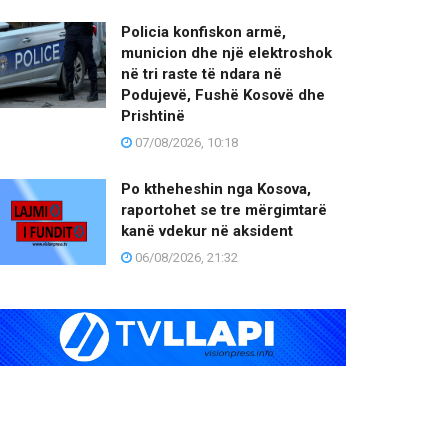
Policia konfiskon armë,
municion dhe një elektroshok
në tri raste të ndara në
Podujevë, Fushë Kosovë dhe
Prishtinë
07/08/2026, 10:18
Po ktheheshin nga Kosova,
raportohet se tre mërgimtarë
kanë vdekur në aksident
06/08/2026, 21:32