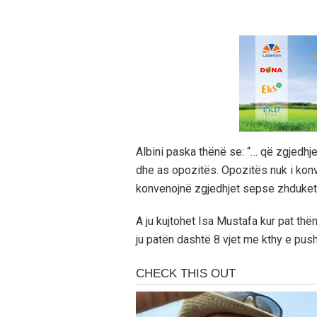
Albini paska thënë se: “… që zgjedh
dhe as opozitës. Opozitës nuk i kon
konvenojnë zgjedhjet sepse zhduket
A ju kujtohet Isa Mustafa kur pat th
ju patën dashtë 8 vjet me kthy e pus