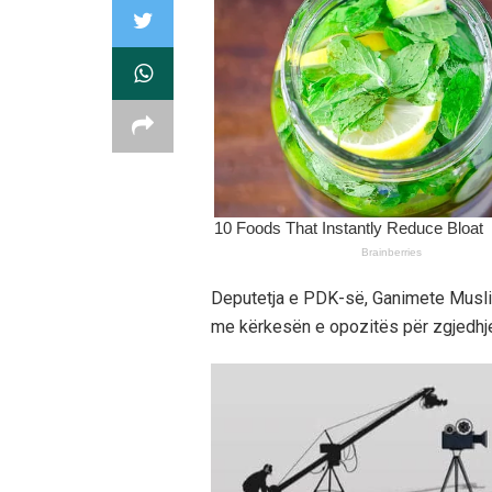
Deputetja e PDK-së, Ganimete Musliu 
me kërkesën e opozitës për zgjedhj