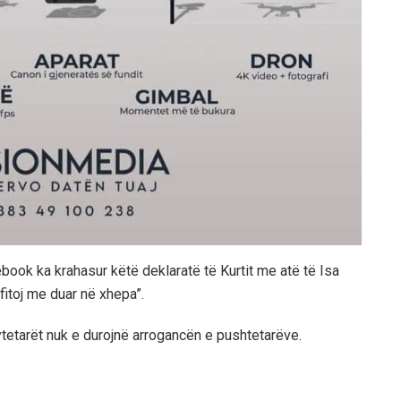
book ka krahasur këtë deklaratë të Kurtit me atë të Isa
fitoj me duar në xhepa”.
tetarët nuk e durojnë arrogancën e pushtetarëve.