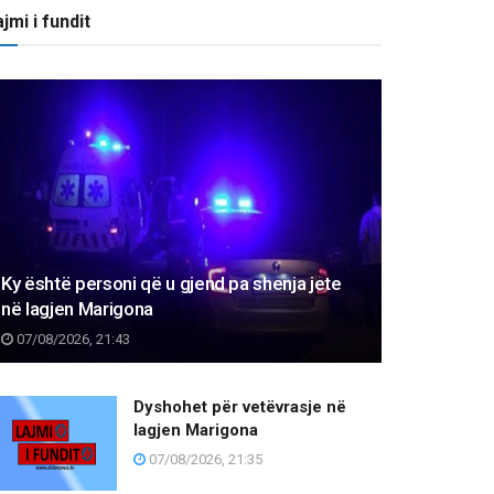
jmi i fundit
Ky është personi që u gjend pa shenja jete
në lagjen Marigona
07/08/2026, 21:43
Dyshohet për vetëvrasje në
lagjen Marigona
07/08/2026, 21:35