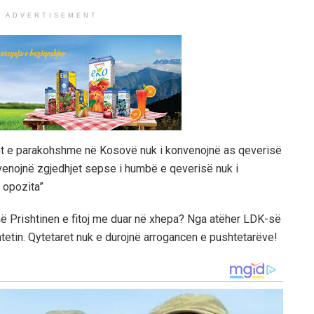
ADVERTISEMENT
jet e parakohshme në Kosovë nuk i konvenojnë as qeverisë
venojnë zgjedhjet sepse i humbë e qeverisë nuk i
 opozita”
ënë Prishtinen e fitoj me duar në xhepa? Nga atëher LDK-së
htetin. Qytetaret nuk e durojnë arrogancen e pushtetarëve!