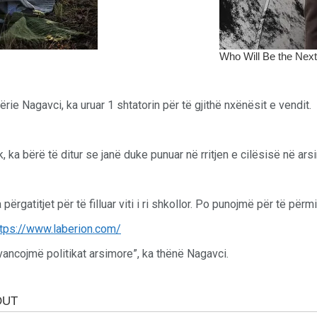
rie Nagavci, ka uruar 1 shtatorin për të gjithë nxënësit e vendit.
, ka bërë të ditur se janë duke punuar në rritjen e cilësisë në ars
atitjet për të filluar viti i ri shkollor. Po punojmë për të përmi
ancojmë politikat arsimore”, ka thënë Nagavci.