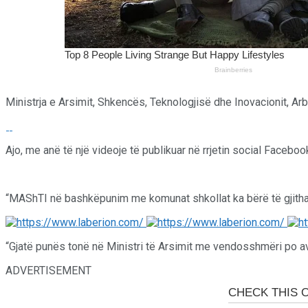
Ministrja e Arsimit, Shkencës, Teknologjisë dhe Inovacionit, Arbë
Ajo, me anë të një videoje të publikuar në rrjetin social Facebook
“MAShTI në bashkëpunim me komunat shkollat ka bërë të gjitha përg
“Gjatë punës tonë në Ministri të Arsimit me vendosshmëri po av
ADVERTISEMENT