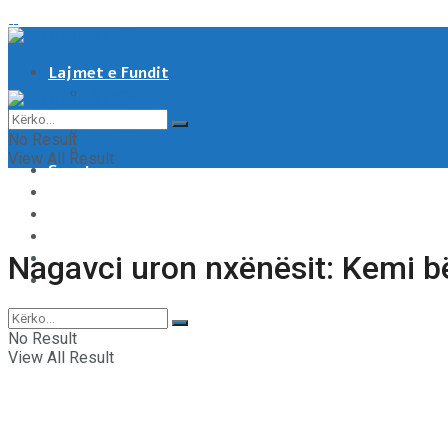
Lajmet e Fundit
Kosove
Shqipëri
Rajoni & Bota
No Result
Moti
View All Result
Sport
Showbiz
Shëndeti
Të tjera
Tech & Auto
Nagavci uron nxënësit: Kemi bërë 
Video
No Result
View All Result