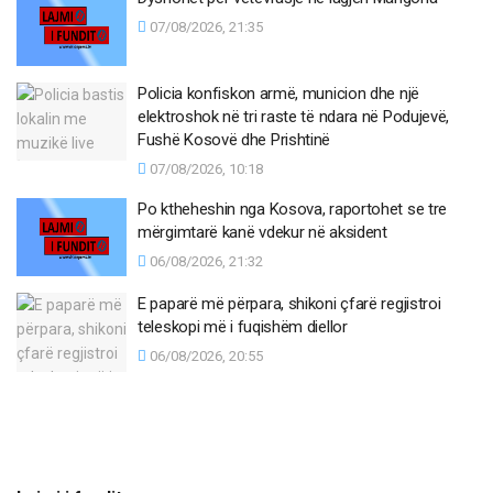
07/08/2026, 21:35
Policia konfiskon armë, municion dhe një
elektroshok në tri raste të ndara në Podujevë,
Fushë Kosovë dhe Prishtinë
07/08/2026, 10:18
Po ktheheshin nga Kosova, raportohet se tre
mërgimtarë kanë vdekur në aksident
06/08/2026, 21:32
E paparë më përpara, shikoni çfarë regjistroi
teleskopi më i fuqishëm diellor
06/08/2026, 20:55