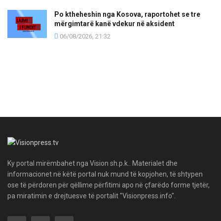
Po ktheheshin nga Kosova, raportohet se tre
mërgimtarë kanë vdekur në aksident
06/08/2026, 21:32
Ky portal mirëmbahet nga Vision sh.p.k.. Materialet dhe
informacionet në këtë portal nuk mund të kopjohen, të shtypen
ose të përdoren për qëllime përfitimi apo në çfarëdo forme tjetër,
pa miratimin e drejtuesve të portalit "Visionpress.info".