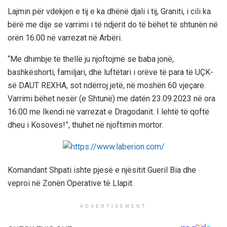
Lajmin për vdekjen e tij e ka dhënë djali i tij, Graniti, i cili ka
bërë me dije se varrimi i të ndjerit do të bëhet të shtunën në
orën 16:00 në varrezat në Arbëri.
“Me dhimbje të thellë ju njoftojmë se baba jonë,
bashkëshorti, familjari, dhe luftëtari i orëve të para të UÇK-
së DAUT REXHA, sot ndërroj jetë, në moshën 60 vjeçare.
Varrimi bëhet nesër (e Shtunë) me datën 23.09.2023 në ora
16:00 me Ikendi në varrezat e Dragodanit. I lehtë të qoftë
dheu i Kosovës!”, thuhet në njoftimin mortor.
Komandant Shpati ishte pjesë e njësitit Gueril Bia dhe
veproi në Zonën Operative të Llapit.
ADVERTISEMENT