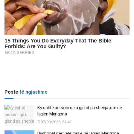
Poste
të ngjashme
Ky është personi që u gjend pa shenja jete në
lagjen Marigona
07/08/2026, 21:43
Dyshohet për vetëvrasje në lagjen Marigona