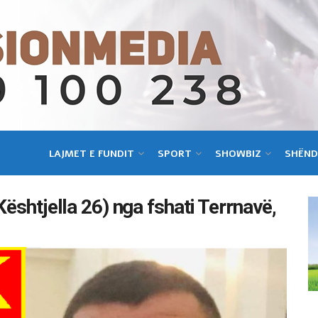
LAJMET E FUNDIT
SPORT
SHOWBIZ
SHËND
Kështjella 26) nga fshati Terrnavë,