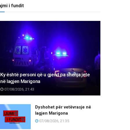
jmi i fundit
Ky është personi që u gjend pa shenja jete
në lagjen Marigona
07/08/2026, 21:43
Dyshohet për vetëvrasje në
lagjen Marigona
07/08/2026, 21:35