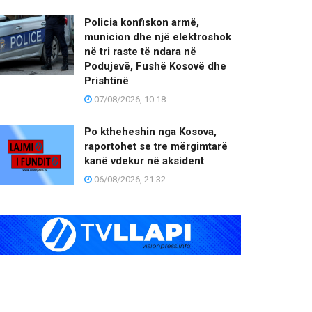
Policia konfiskon armë,
municion dhe një elektroshok
në tri raste të ndara në
Podujevë, Fushë Kosovë dhe
Prishtinë
07/08/2026, 10:18
Po ktheheshin nga Kosova,
raportohet se tre mërgimtarë
kanë vdekur në aksident
06/08/2026, 21:32