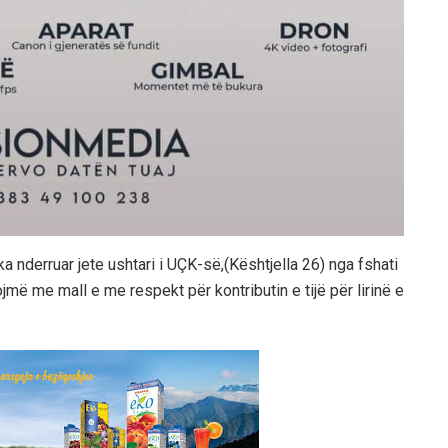
ka nderruar jete ushtari i UÇK-së,(Kështjella 26) nga fshati
ojmë me mall e me respekt për kontributin e tijë për lirinë e