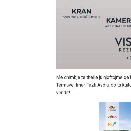
Me dhimbje te thelle ju njoftojme qe 
Terrnavë, Imer Fazli Avdiu, do ta kujt
vendit!