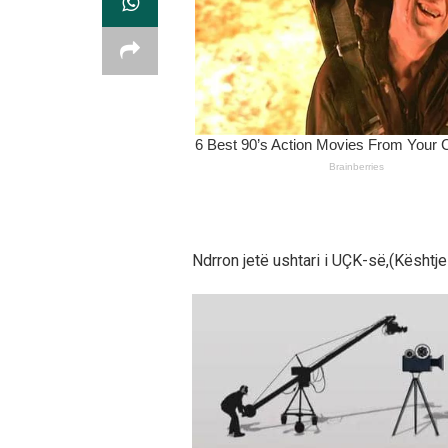
Ndrron jetë ushtari i UÇK-së,(Kështjel