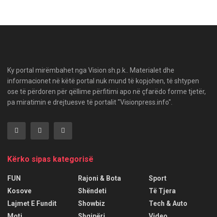
Ky portal mirëmbahet nga Vision sh.p.k.. Materialet dhe
informacionet në këtë portal nuk mund të kopjohen, të shtypen
ose të përdoren për qëllime përfitimi apo në çfarëdo forme tjetër,
pa miratimin e drejtuesve të portalit "Visionpress.info".
Kërko sipas kategorisë
FUN
Rajoni & Bota
Sport
Kosove
Shëndeti
Të Tjera
Lajmet E Fundit
Showbiz
Tech & Auto
Moti
Shqipëri
Video