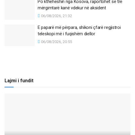
Po ktheheshin nga Kosova, raportohet se tre
mërgimtarë kanë vdekur në aksident
06/08/2026, 21:32
E paparë më përpara, shikoni çfarë regjistroi
teleskopi më i fuqishëm diellor
06/08/2026, 20:55
Lajmi i fundit