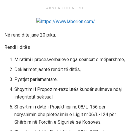
ADVERTISEMENT
Në rend dite janë 20 pika:
Rendi i ditës
Miratimi i procesverbaleve nga seancat e mëparshme,
Deklarimet jashtë rendit të ditës,
Pyetjet parlamentare,
Shqyrtimi i Propozim-rezolutës kundër sulmeve ndaj
integritetit seksual,
Shqyrtimi i dytë i Projektligji nr. 08/L-156 për
ndryshimin dhe plotësimin e Ligjit nr.06/L-124 për
Shërbim në Forcën e Sigurisë së Kosovës,