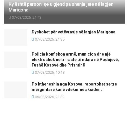
Ky është personi që u gjend pa shenja jete në lagjen
Marigona
07/08/2026, 21:43
Dyshohet për vetëvrasje në lagjen Marigona
07/08/2026, 21:35
Policia konfiskon armë, municion dhe një
elektroshok në tri raste të ndara në Podujevë,
Fushë Kosovë dhe Prishtinë
07/08/2026, 10:18
Po ktheheshin nga Kosova, raportohet se tre
mërgimtarë kanë vdekur në aksident
06/08/2026, 21:32