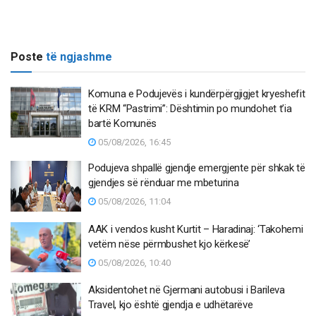
Poste
të ngjashme
Komuna e Podujevës i kundërpërgjigjet kryeshefit
të KRM “Pastrimi”: Dështimin po mundohet t’ia
bartë Komunës
05/08/2026, 16:45
Podujeva shpallë gjendje emergjente për shkak të
gjendjes së rënduar me mbeturina
05/08/2026, 11:04
AAK i vendos kusht Kurtit – Haradinaj: ‘Takohemi
vetëm nëse përmbushet kjo kërkesë’
05/08/2026, 10:40
Aksidentohet në Gjermani autobusi i Barileva
Travel, kjo është gjendja e udhëtarëve