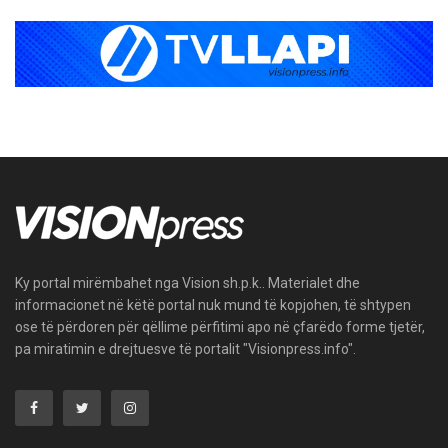
Ky portal mirëmbahet nga Vision sh.p.k.. Materialet dhe
informacionet në këtë portal nuk mund të kopjohen, të shtypen
ose të përdoren për qëllime përfitimi apo në çfarëdo forme tjetër,
pa miratimin e drejtuesve të portalit "Visionpress.info".