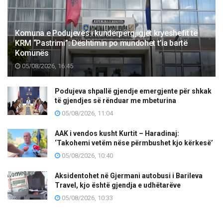
Komuna e Podujevës i kundërpërgjigjet kryeshefit të
KRM “Pastrimi”: Dështimin po mundohet t’ia bartë
Komunës
05/08/2026, 16:45
Podujeva shpallë gjendje emergjente për shkak
të gjendjes së rënduar me mbeturina
05/08/2026, 11:04
AAK i vendos kusht Kurtit – Haradinaj:
‘Takohemi vetëm nëse përmbushet kjo kërkesë’
05/08/2026, 10:40
Aksidentohet në Gjermani autobusi i Barileva
Travel, kjo është gjendja e udhëtarëve
05/08/2026, 10:33