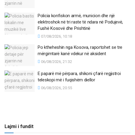
Policia konfiskon armë, municion dhe një
elektroshok në tri raste të ndara në Podujevë,
Fushë Kosovë dhe Prishtinë
07/08/2026, 10:18
Po ktheheshin nga Kosova, raportohet se tre
mërgimtarë kanë vdekur në aksident
06/08/2026, 21:32
E paparë më përpara, shikoni çfarë regjistroi
teleskopi më i fuqishëm diellor
06/08/2026, 20:55
Lajmi i fundit