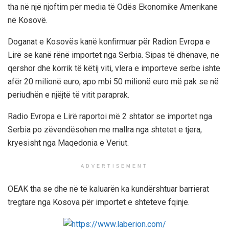
tha në një njoftim për media të Odës Ekonomike Amerikane
në Kosovë.
Doganat e Kosovës kanë konfirmuar për Radion Evropa e
Lirë se kanë rënë importet nga Serbia. Sipas të dhënave, në
qershor dhe korrik të këtij viti, vlera e importeve serbe ishte
afër 20 milionë euro, apo mbi 50 milionë euro më pak se në
periudhën e njëjtë të vitit paraprak.
Radio Evropa e Lirë raportoi më 2 shtator se importet nga
Serbia po zëvendësohen me mallra nga shtetet e tjera,
kryesisht nga Maqedonia e Veriut.
ADVERTISEMENT
OEAK tha se dhe në të kaluarën ka kundërshtuar barrierat
tregtare nga Kosova për importet e shteteve fqinje.