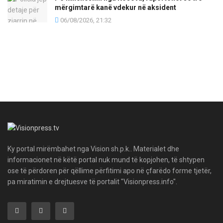
mërgimtarë kanë vdekur në aksident
06/08/2026, 21:32
Ky portal mirëmbahet nga Vision sh.p.k.. Materialet dhe
informacionet në këtë portal nuk mund të kopjohen, të shtypen
ose të përdoren për qëllime përfitimi apo në çfarëdo forme tjetër,
pa miratimin e drejtuesve të portalit "Visionpress.info".