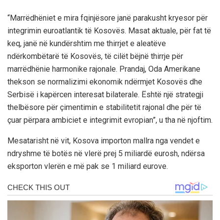
“Marrëdhëniet e mira fqinjësore janë parakusht kryesor për
integrimin euroatlantik të Kosovës. Masat aktuale, për fat të
keq, janë në kundërshtim me thirrjet e aleatëve
ndërkombëtarë të Kosovës, të cilët bëjnë thirrje për
marrëdhënie harmonike rajonale. Prandaj, Oda Amerikane
thekson se normalizimi ekonomik ndërmjet Kosovës dhe
Serbisë i kapërcen interesat bilaterale. Është një strategji
thelbësore për çimentimin e stabilitetit rajonal dhe për të
çuar përpara ambiciet e integrimit evropian”, u tha në njoftim.
Mesatarisht në vit, Kosova importon mallra nga vendet e
ndryshme të botës në vlerë prej 5 miliardë eurosh, ndërsa
eksporton vlerën e më pak se 1 miliard eurove.