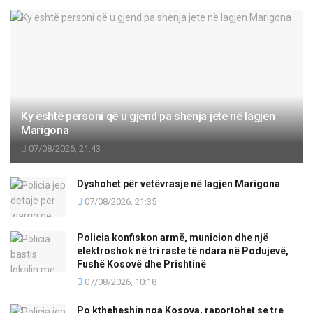
Ky është personi që u gjend pa shenja jete në lagjen
Marigona
07/08/2026, 21:43
Dyshohet për vetëvrasje në lagjen Marigona
07/08/2026, 21:35
Policia konfiskon armë, municion dhe një
elektroshok në tri raste të ndara në Podujevë,
Fushë Kosovë dhe Prishtinë
07/08/2026, 10:18
Po ktheheshin nga Kosova, raportohet se tre