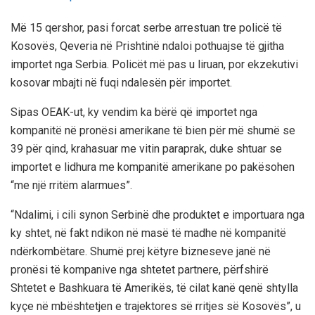
Më 15 qershor, pasi forcat serbe arrestuan tre policë të
Kosovës, Qeveria në Prishtinë ndaloi pothuajse të gjitha
importet nga Serbia. Policët më pas u liruan, por ekzekutivi
kosovar mbajti në fuqi ndalesën për importet.
Sipas OEAK-ut, ky vendim ka bërë që importet nga
kompanitë në pronësi amerikane të bien për më shumë se
39 për qind, krahasuar me vitin paraprak, duke shtuar se
importet e lidhura me kompanitë amerikane po pakësohen
“me një rritëm alarmues”.
“Ndalimi, i cili synon Serbinë dhe produktet e importuara nga
ky shtet, në fakt ndikon në masë të madhe në kompanitë
ndërkombëtare. Shumë prej këtyre bizneseve janë në
pronësi të kompanive nga shtetet partnere, përfshirë
Shtetet e Bashkuara të Amerikës, të cilat kanë qenë shtylla
kyçe në mbështetjen e trajektores së rritjes së Kosovës”, u