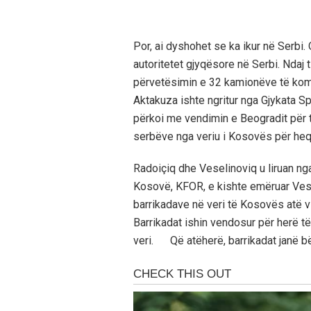
Por, ai dyshohet se ka ikur në Serbi.
autoritetet gjyqësore në Serbi. Ndaj 
përvetësimin e 32 kamionëve të kom
Aktakuza ishte ngritur nga Gjykata S
përkoi me vendimin e Beogradit për t
serbëve nga veriu i Kosovës për heq
Radoiçiq dhe Veselinoviq u liruan ng
Kosovë, KFOR, e kishte emëruar Vesel
barrikadave në veri të Kosovës atë v
Barrikadat ishin vendosur për herë t
veri. Që atëherë, barrikadat janë bë