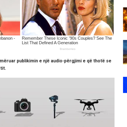
jmëruar publikimin e një audio-përgjimi e që thotë se
it.