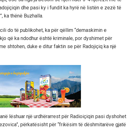
Radojiçiqin dhe pasi ky i fundit ka hyrë në listën e zezë të
”, ka thënë Buzhalla.
 cili do të publikohet, ka për qëllim “demaskimin e
kjo që ka ndodhur është kriminale, por dyshimet për
me shtohen, duke e ditur faktin se për Radojiçiq ka një
kanë lëshuar një urdhërarrest për Radioiçiqin pasi dyshohet
Brezovica”, përkatësisht për “frikësim të dëshmitarëve gjatë