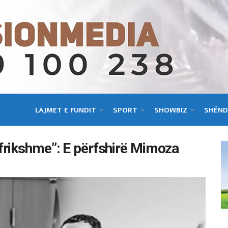
LAJMET E FUNDIT
SPORT
SHOWBIZ
SHËND
frikshme”: E përfshirë Mimoza