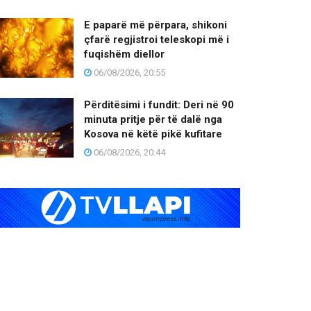
E paparë më përpara, shikoni
çfarë regjistroi teleskopi më i
fuqishëm diellor
06/08/2026, 20:55
Përditësimi i fundit: Deri në 90
minuta pritje për të dalë nga
Kosova në këtë pikë kufitare
06/08/2026, 20:44