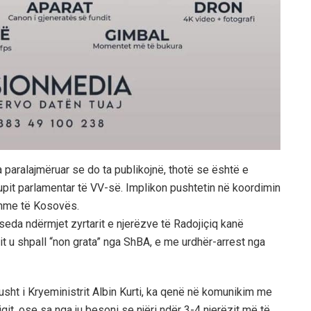
a paralajmëruar se do ta publikojnë, thotë se është e
pit parlamentar të VV-së. Implikon pushtetin në koordimin
shme të Kosovës.
seda ndërmjet zyrtarit e njerëzve të Radojiçiq kanë
t u shpall “non grata” nga ShBA, e me urdhër-arrest nga
gusht i Kryeministrit Albin Kurti, ka qenë në komunikim me
qit, ose sa nga ju besoni se njëri ndër 3-4 njerëzit më të