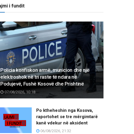
jmi i fundit
Policia konfiskon armë, municion dhe një
elektroshok në tri raste të ndara në
Podujevë, Fushë Kosovë dhe Prishtinë
07/08/2026, 10:18
Po ktheheshin nga Kosova,
raportohet se tre mërgimtarë
kanë vdekur në aksident
06/08/2026, 21:32