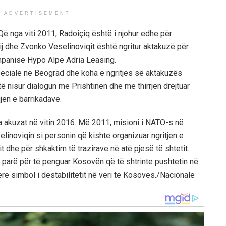
ADVERTISEMENT
 Që nga viti 2011, Radoiçiq është i njohur edhe për
tij dhe Zvonko Veselinoviqit është ngritur aktakuzë për
panisë Hypo Alpe Adria Leasing.
peciale në Beograd dhe koha e ngritjes së aktakuzës
ë nisur dialogun me Prishtinën dhe me thirrjen drejtuar
jen e barrikadave.
a akuzat në vitin 2016. Më 2011, misioni i NATO-s në
inoviqin si personin që kishte organizuar ngritjen e
it dhe për shkaktim të trazirave në atë pjesë të shtetit.
ë parë për të penguar Kosovën që të shtrinte pushtetin në
rë simbol i destabilitetit në veri të Kosovës./Nacionale