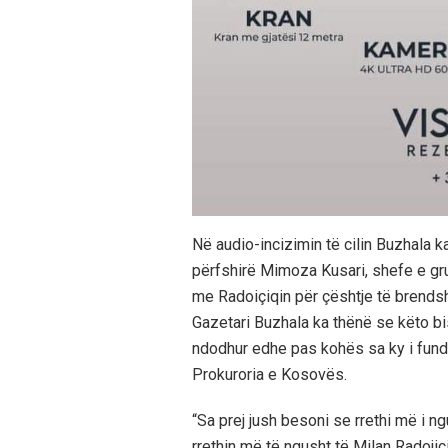
Në audio-incizimin të cilin Buzhala k
përfshirë Mimoza Kusari, shefe e gru
me Radoiçiqin për çështje të brend
Gazetari Buzhala ka thënë se këto bi
ndodhur edhe pas kohës sa ky i fundi
Prokuroria e Kosovës.
“Sa prej jush besoni se rrethi më i n
rrethin më të ngusht të Milan Radojiçi