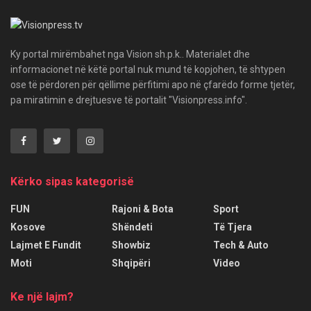
Ky portal mirëmbahet nga Vision sh.p.k.. Materialet dhe
informacionet në këtë portal nuk mund të kopjohen, të shtypen
ose të përdoren për qëllime përfitimi apo në çfarëdo forme tjetër,
pa miratimin e drejtuesve të portalit "Visionpress.info".
Kërko sipas kategorisë
FUN
Rajoni & Bota
Sport
Kosove
Shëndeti
Të Tjera
Lajmet E Fundit
Showbiz
Tech & Auto
Moti
Shqipëri
Video
Ke një lajm?