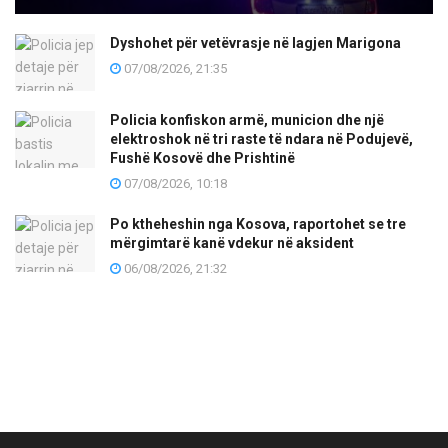
Dyshohet për vetëvrasje në lagjen Marigona
07/08/2026, 21:35
Policia konfiskon armë, municion dhe një
elektroshok në tri raste të ndara në Podujevë,
Fushë Kosovë dhe Prishtinë
07/08/2026, 10:18
Po ktheheshin nga Kosova, raportohet se tre
mërgimtarë kanë vdekur në aksident
06/08/2026, 21:32