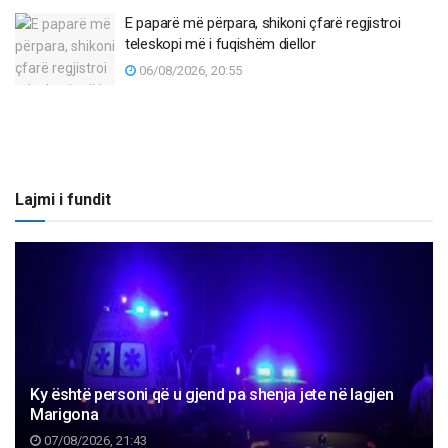
E paparë më përpara, shikoni çfarë regjistroi
teleskopi më i fuqishëm diellor
06/08/2026, 20:55
Lajmi i fundit
Ky është personi që u gjend pa shenja jete në lagjen
Marigona
07/08/2026, 21:43