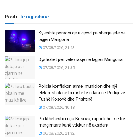
Poste
të ngjashme
Ky është personi që u gjend pa shenja jete në
lagjen Marigona
07/08/2026, 21:43
Dyshohet për vetëvrasje në lagjen Marigona
07/08/2026, 21:35
Policia konfiskon armë, municion dhe një
elektroshok në tri raste të ndara në Podujevë,
Fushë Kosovë dhe Prishtinë
07/08/2026, 10:18
Po ktheheshin nga Kosova, raportohet se tre
mërgimtarë kanë vdekur në aksident
06/08/2026, 21:32