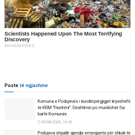
Poste
të ngjashme
Komuna e Podujevës i kundërpërgjigjet kryeshefit
të KRM “Pastrimi”: Dështimin po mundohet t’ia
bartë Komunës
05/08/2026, 16:45
Podujeva shpallë gjendje emergjente për shkak të