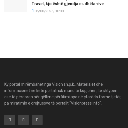
Travel, kjo është gjendja e udhëtarëve
05/08/2026, 10:33
Ky portal mirëmbahet nga Vision sh.p.k.. Materialet dhe
informacionet në këtë portal nuk mund të kopjohen, të shtypen
ose të përdoren për qëllime përfitimi apo në çfarëdo forme tjetër,
pa miratimin e drejtuesve të portalit "Visionpress.info".