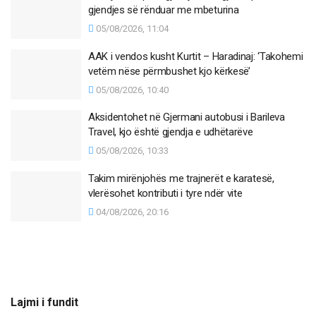
gjendjes së rënduar me mbeturina
05/08/2026, 11:04
AAK i vendos kusht Kurtit – Haradinaj: ‘Takohemi
vetëm nëse përmbushet kjo kërkesë’
05/08/2026, 10:40
Aksidentohet në Gjermani autobusi i Barileva
Travel, kjo është gjendja e udhëtarëve
05/08/2026, 10:33
Takim mirënjohës me trajnerët e karatesë,
vlerësohet kontributi i tyre ndër vite
04/08/2026, 20:16
Lajmi i fundit