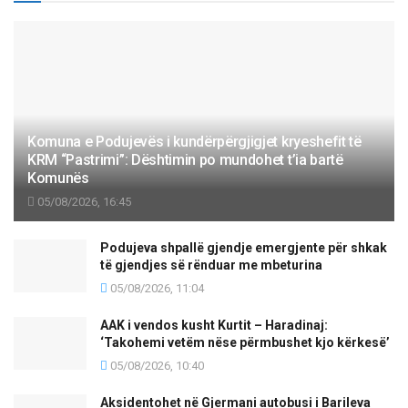
Komuna e Podujevës i kundërpërgjigjet kryeshefit të
KRM “Pastrimi”: Dështimin po mundohet t’ia bartë
Komunës
05/08/2026, 16:45
Podujeva shpallë gjendje emergjente për shkak
të gjendjes së rënduar me mbeturina
05/08/2026, 11:04
AAK i vendos kusht Kurtit – Haradinaj:
‘Takohemi vetëm nëse përmbushet kjo kërkesë’
05/08/2026, 10:40
Aksidentohet në Gjermani autobusi i Barileva