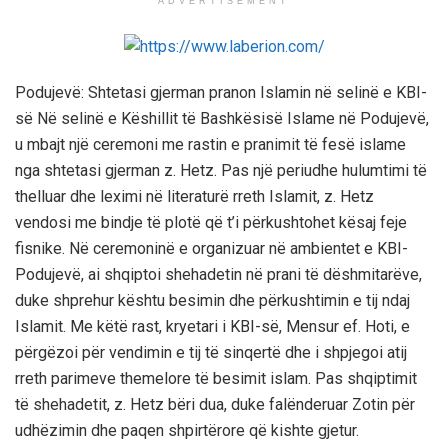
ADVERTISEMENT
Podujevë: Shtetasi gjerman pranon Islamin në selinë e KBI-
së Në selinë e Këshillit të Bashkësisë Islame në Podujevë,
u mbajt një ceremoni me rastin e pranimit të fesë islame
nga shtetasi gjerman z. Hetz. Pas një periudhe hulumtimi të
thelluar dhe leximi në literaturë rreth Islamit, z. Hetz
vendosi me bindje të plotë që t’i përkushtohet kësaj feje
fisnike. Në ceremoninë e organizuar në ambientet e KBI-
Podujevë, ai shqiptoi shehadetin në prani të dëshmitarëve,
duke shprehur kështu besimin dhe përkushtimin e tij ndaj
Islamit. Me këtë rast, kryetari i KBI-së, Mensur ef. Hoti, e
përgëzoi për vendimin e tij të sinqertë dhe i shpjegoi atij
rreth parimeve themelore të besimit islam. Pas shqiptimit
të shehadetit, z. Hetz bëri dua, duke falënderuar Zotin për
udhëzimin dhe paqen shpirtërore që kishte gjetur.