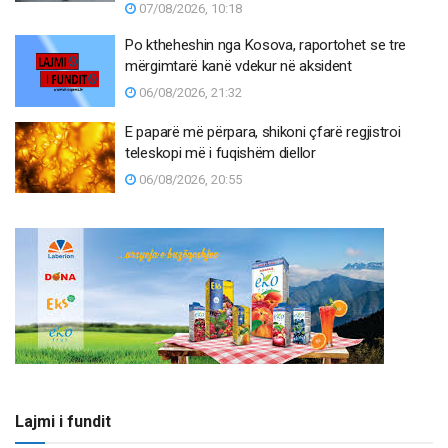
07/08/2026, 10:18
Po ktheheshin nga Kosova, raportohet se tre
mërgimtarë kanë vdekur në aksident
06/08/2026, 21:32
E paparë më përpara, shikoni çfarë regjistroi
teleskopi më i fuqishëm diellor
06/08/2026, 20:55
Lajmi i fundit