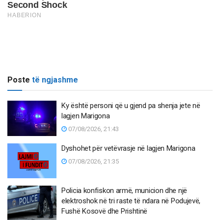
Poste
të ngjashme
Ky është personi që u gjend pa shenja jete në
lagjen Marigona
07/08/2026, 21:43
Dyshohet për vetëvrasje në lagjen Marigona
07/08/2026, 21:35
Policia konfiskon armë, municion dhe një
elektroshok në tri raste të ndara në Podujevë,
Fushë Kosovë dhe Prishtinë