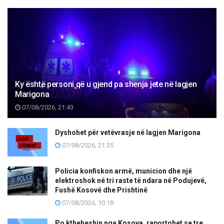
Ky është personi që u gjend pa shenja jete në lagjen
Marigona
07/08/2026, 21:43
Dyshohet për vetëvrasje në lagjen Marigona
07/08/2026, 21:35
Policia konfiskon armë, municion dhe një
elektroshok në tri raste të ndara në Podujevë,
Fushë Kosovë dhe Prishtinë
07/08/2026, 10:18
Po ktheheshin nga Kosova, raportohet se tre