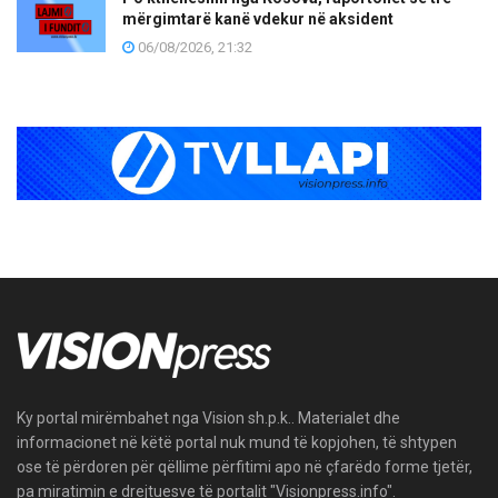
mërgimtarë kanë vdekur në aksident
06/08/2026, 21:32
Ky portal mirëmbahet nga Vision sh.p.k.. Materialet dhe
informacionet në këtë portal nuk mund të kopjohen, të shtypen
ose të përdoren për qëllime përfitimi apo në çfarëdo forme tjetër,
pa miratimin e drejtuesve të portalit "Visionpress.info".