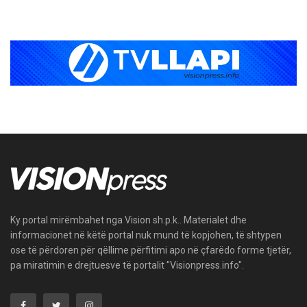
Ky portal mirëmbahet nga Vision sh.p.k.. Materialet dhe
informacionet në këtë portal nuk mund të kopjohen, të shtypen
ose të përdoren për qëllime përfitimi apo në çfarëdo forme tjetër,
pa miratimin e drejtuesve të portalit "Visionpress.info".