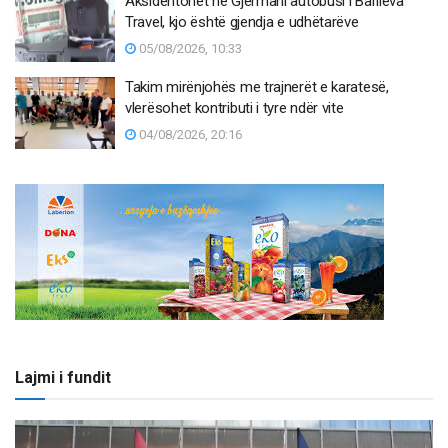
Aksidentohet në Gjermani autobusi i Barileva
Travel, kjo është gjendja e udhëtarëve
05/08/2026, 10:33
Takim mirënjohës me trajnerët e karatesë,
vlerësohet kontributi i tyre ndër vite
04/08/2026, 20:16
Lajmi i fundit