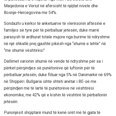
Maqedonia e Veriut në afërsisht të njëjtat nivele dhe
Bosnje-Hercegovina me 54%.
Sondazhi u kërkoi të anketuarve të vlerësonin aftësinë e
familjes së tyre për të përballuar jetesën, duke marrë
parasysh të ardhurat totale mujore nga burime të ndryshme
në një shkallë prej gjashtë pikësh nga “shumë e lehtë” në
“me shumë vështirësi”.
Dallimet varionin shumë në vende të ndryshme për sa i
përket përqindjes së punëtorëve që luftonin për të
përballuar jetesën, duke filluar nga 5% në Danimarkë në 69%
në Shqipëri. Bullgaria ishte shteti anëtar i BE-së me
përqindjen më të lartë të punëtorëve në vështirësi
ekonomike, me 42% që e kishin të vështirë të përballonin
jetesën.
Punonjësit shqiptarë mund të kenë orët më të gjata të