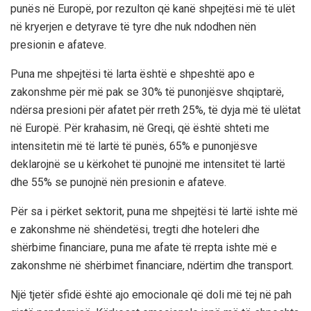
punës në Europë, por rezulton që kanë shpejtësi më të ulët
në kryerjen e detyrave të tyre dhe nuk ndodhen nën
presionin e afateve.
Puna me shpejtësi të larta është e shpeshtë apo e
zakonshme për më pak se 30% të punonjësve shqiptarë,
ndërsa presioni për afatet për rreth 25%, të dyja më të ulëtat
në Europë. Për krahasim, në Greqi, që është shteti me
intensitetin më të lartë të punës, 65% e punonjësve
deklarojnë se u kërkohet të punojnë me intensitet të lartë
dhe 55% se punojnë nën presionin e afateve.
Për sa i përket sektorit, puna me shpejtësi të lartë ishte më
e zakonshme në shëndetësi, tregti dhe hoteleri dhe
shërbime financiare, puna me afate të rrepta ishte më e
zakonshme në shërbimet financiare, ndërtim dhe transport.
Një tjetër sfidë është ajo emocionale që doli më tej në pah