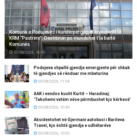
Komuna e Podujevës i kundërpërgjigjet kryeshefit të
KRM “Pastrimi”: Dështimin po mundohet t’ia bartë
Komunës
05/08/2026, 16:45
Podujeva shpallë gjendje emergjente për shkak
të gjendjes së rënduar me mbeturina
05/08/2026, 11:04
AAK i vendos kusht Kurtit – Haradinaj:
‘Takohemi vetëm nëse përmbushet kjo kërkesë’
05/08/2026, 10:40
Aksidentohet në Gjermani autobusi i Barileva
Travel, kjo është gjendja e udhëtarëve
05/08/2026, 10:33