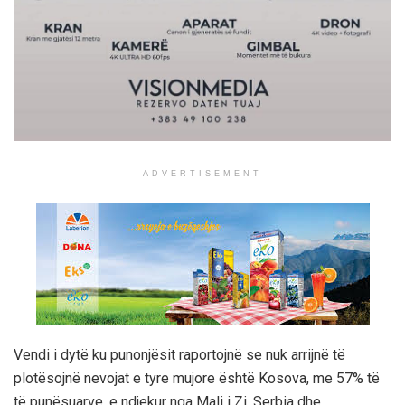
ADVERTISEMENT
Vendi i dytë ku punonjësit raportojnë se nuk arrijnë të
plotësojnë nevojat e tyre mujore është Kosova, me 57% të
të punësuarve, e ndjekur nga Mali i Zi, Serbia dhe