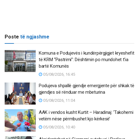
Poste
të ngjashme
Komuna e Podujevës i kundërpërgjigjet kryeshefit
të KRM “Pastrimi”: Dështimin po mundohet t’ia
bartë Komunës
05/08/2026, 16:45
Podujeva shpallë gjendje emergjente për shkak të
gjendjes së rënduar me mbeturina
05/08/2026, 11:04
AAK i vendos kusht Kurtit – Haradinaj: ‘Takohemi
vetëm nëse përmbushet kjo kërkesë’
05/08/2026, 10:40