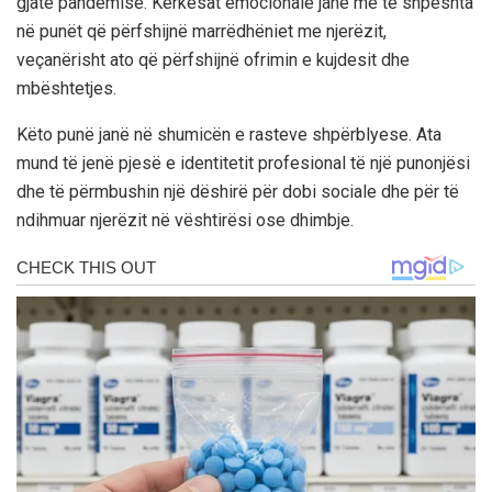
gjatë pandemisë. Kërkesat emocionale janë më të shpeshta
në punët që përfshijnë marrëdhëniet me njerëzit,
veçanërisht ato që përfshijnë ofrimin e kujdesit dhe
mbështetjes.
Këto punë janë në shumicën e rasteve shpërblyese. Ata
mund të jenë pjesë e identitetit profesional të një punonjësi
dhe të përmbushin një dëshirë për dobi sociale dhe për të
ndihmuar njerëzit në vështirësi ose dhimbje.