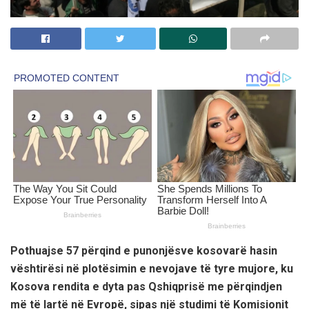
Pothuajse 57 përqind e punonjësve kosovarë hasin
vështirësi në plotësimin e nevojave të tyre mujore, ku
Kosova rendita e dyta pas Qshiqprisë me përqindjen
më të lartë në Evropë, sipas një studimi të Komisionit