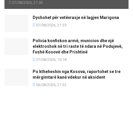
07/08/2026, 21:43
Dyshohet për vetëvrasje në lagjen Marigona
07/08/2026, 21:35
Policia konfiskon armë, municion dhe një
elektroshok në tri raste të ndara në Podujevë,
Fushë Kosovë dhe Prishtinë
07/08/2026, 10:18
Po ktheheshin nga Kosova, raportohet se tre
mërgimtarë kanë vdekur në aksident
06/08/2026, 21:32