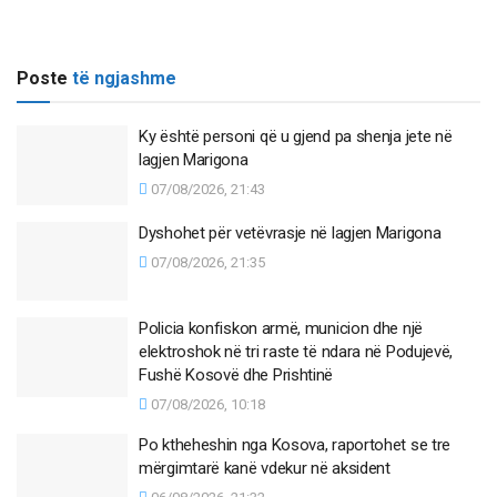
Poste
të ngjashme
Ky është personi që u gjend pa shenja jete në
lagjen Marigona
07/08/2026, 21:43
Dyshohet për vetëvrasje në lagjen Marigona
07/08/2026, 21:35
Policia konfiskon armë, municion dhe një
elektroshok në tri raste të ndara në Podujevë,
Fushë Kosovë dhe Prishtinë
07/08/2026, 10:18
Po ktheheshin nga Kosova, raportohet se tre
mërgimtarë kanë vdekur në aksident