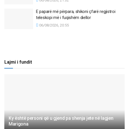
06/08/2026, 21:32
E paparë më përpara, shikoni çfarë regjistroi
teleskopi më i fuqishëm diellor
06/08/2026, 20:55
Lajmi i fundit
Ky është personi që u gjend pa shenja jete në lagjen
Marigona