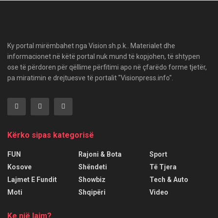
Ky portal mirëmbahet nga Vision sh.p.k.. Materialet dhe
informacionet në këtë portal nuk mund të kopjohen, të shtypen
ose të përdoren për qëllime përfitimi apo në çfarëdo forme tjetër,
pa miratimin e drejtuesve të portalit "Visionpress.info".
Kërko sipas kategorisë
FUN
Rajoni & Bota
Sport
Kosove
Shëndeti
Të Tjera
Lajmet E Fundit
Showbiz
Tech & Auto
Moti
Shqipëri
Video
Ke një lajm?