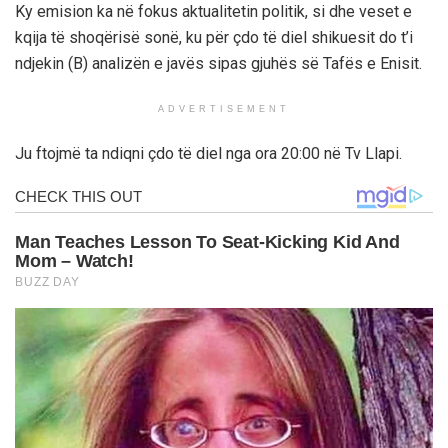
Ky emision ka në fokus aktualitetin politik, si dhe veset e
kqija të shoqërisë sonë, ku për çdo të diel shikuesit do t’i
ndjekin (B) analizën e javës sipas gjuhës së Tafës e Enisit.
ADVERTISEMENT
Ju ftojmë ta ndiqni çdo të diel nga ora 20:00 në Tv Llapi.