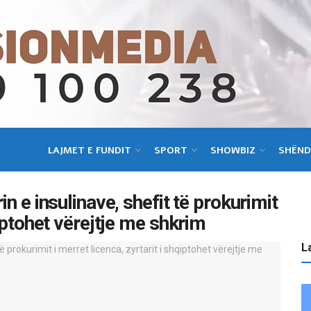
LAJMET E FUNDIT
SPORT
SHOWBIZ
SHËND
in e insulinave, shefit të prokurimit
qiptohet vërejtje me shkrim
La