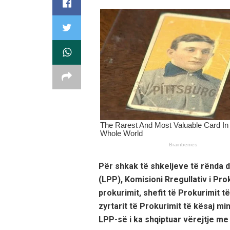
Për shkak të shkeljeve të rënda d
(LPP), Komisioni Rregullativ i Pro
prokurimit, shefit të Prokurimit t
zyrtarit të Prokurimit të kësaj mi
LPP-së i ka shqiptuar vërejtje me