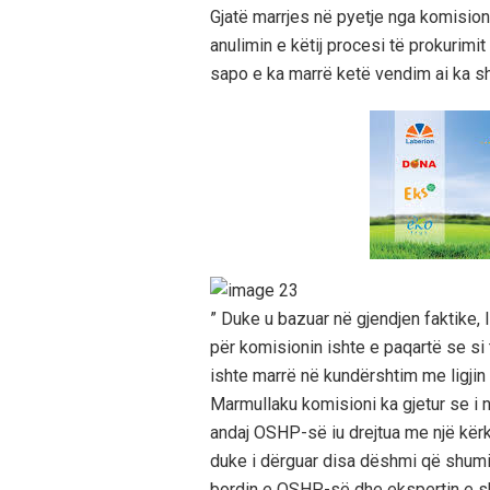
Gjatë marrjes në pyetje nga komisio
anulimin e këtij procesi të prokurimit n
sapo e ka marrë ketë vendim ai ka s
” Duke u bazuar në gjendjen faktike,
për komisionin ishte e paqartë se si t
ishte marrë në kundërshtim me ligji
Marmullaku komisioni ka gjetur se i 
andaj OSHP-së iu drejtua me një kërk
duke i dërguar disa dëshmi që shum
bordin e OSHP-së dhe ekspertin e sh