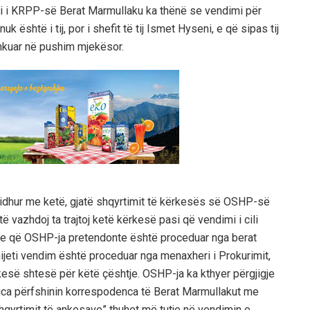
ni i KRPP-së Berat Marmullaku ka thënë se vendimi për
uk është i tij, por i shefit të tij Ismet Hyseni, e që sipas tij
hkuar në pushim mjekësor.
 lidhur me ketë, gjatë shqyrtimit të kërkesës së OSHP-së
ë vazhdoj ta trajtoj ketë kërkesë pasi që vendimi i cili
n e që OSHP-ja pretendonte është proceduar nga berat
nijeti vendim është proceduar nga menaxheri i Prokurimit,
esë shtesë për këtë çështje. OSHP-ja ka kthyer përgjigje
ica përfshinin korrespodenca të Berat Marmullakut me
qyrtimit të ankesave” thuhet më tutje në vendimin e