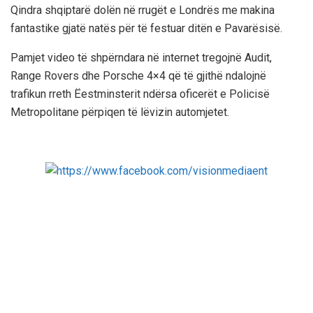
Qindra shqiptarë dolën në rrugët e Londrës me makina
fantastike gjatë natës për të festuar ditën e Pavarësisë.
Pamjet video të shpërndara në internet tregojnë Audit,
Range Rovers dhe Porsche 4×4 që të gjithë ndalojnë
trafikun rreth Ëestminsterit ndërsa oficerët e Policisë
Metropolitane përpiqen të lëvizin automjetet.