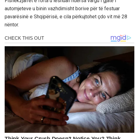
Fishekzjarret e forta u lëshuan ndërsa vargu i gjatë i
automjeteve u binin vazhdimisht borive për të festuar
pavarësinë e Shqipërisë, e cila përkujtohet çdo vit më 28
nëntor.