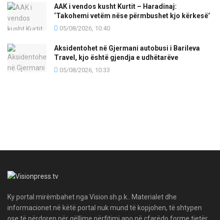
AAK i vendos kusht Kurtit – Haradinaj:
‘Takohemi vetëm nëse përmbushet kjo kërkesë’
05/08/2026, 10:40
Aksidentohet në Gjermani autobusi i Barileva
Travel, kjo është gjendja e udhëtarëve
05/08/2026, 10:33
Ky portal mirëmbahet nga Vision sh.p.k.. Materialet dhe
informacionet në këtë portal nuk mund të kopjohen, të shtypen
ose të përdoren për qëllime përfitimi apo në çfarëdo forme tjetër,