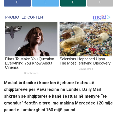
Mediat britanike i kanë bërë jehonë festës së
shqiptarëve për Pavarësinë në Londër. Daily Mail
shkruan se shqiptarët e kanë festuar në mënyrë “të
çmendur” festën e tyre, me makina Mercedec 120 mijë
paund e Lamborghini 160 mijë paund.