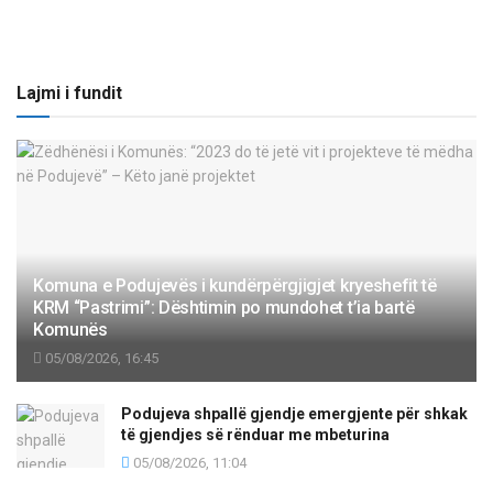
Lajmi i fundit
Komuna e Podujevës i kundërpërgjigjet kryeshefit të
KRM “Pastrimi”: Dështimin po mundohet t’ia bartë
Komunës
05/08/2026, 16:45
Podujeva shpallë gjendje emergjente për shkak
të gjendjes së rënduar me mbeturina
05/08/2026, 11:04