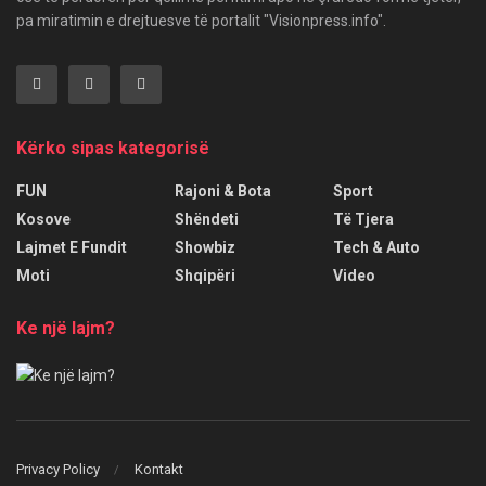
pa miratimin e drejtuesve të portalit "Visionpress.info".
Kërko sipas kategorisë
FUN
Rajoni & Bota
Sport
Kosove
Shëndeti
Të Tjera
Lajmet E Fundit
Showbiz
Tech & Auto
Moti
Shqipëri
Video
Ke një lajm?
Privacy Policy
Kontakt