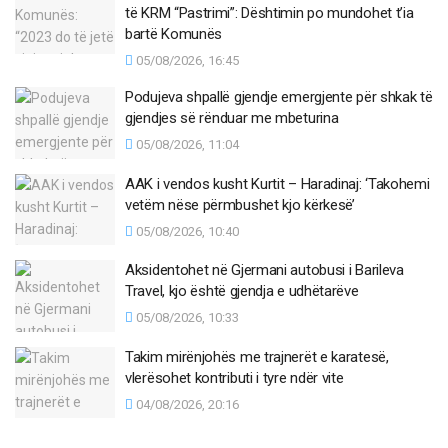
të KRM “Pastrimi”: Dështimin po mundohet t’ia
bartë Komunës
05/08/2026, 16:45
Podujeva shpallë gjendje emergjente për shkak të
gjendjes së rënduar me mbeturina
05/08/2026, 11:04
AAK i vendos kusht Kurtit – Haradinaj: ‘Takohemi
vetëm nëse përmbushet kjo kërkesë’
05/08/2026, 10:40
Aksidentohet në Gjermani autobusi i Barileva
Travel, kjo është gjendja e udhëtarëve
05/08/2026, 10:33
Takim mirënjohës me trajnerët e karatesë,
vlerësohet kontributi i tyre ndër vite
04/08/2026, 20:16