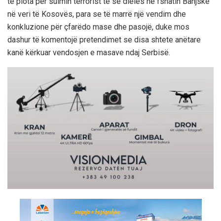
të plota për sulmin terrorist të së dielës në fshatin Banjskë
në veri të Kosovës, para se të marrë një vendim dhe
konkluzione për çfarëdo mase dhe pasojë, duke mos
dashur të komentojë pretendimet se disa shtete anëtare
kanë kërkuar vendosjen e masave ndaj Serbisë.