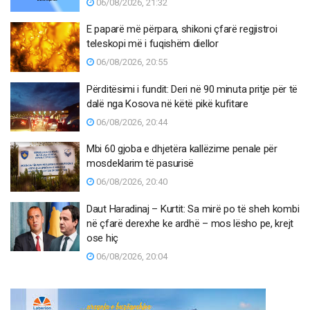
06/08/2026, 21:32
E paparë më përpara, shikoni çfarë regjistroi
teleskopi më i fuqishëm diellor
06/08/2026, 20:55
Përditësimi i fundit: Deri në 90 minuta pritje për të
dalë nga Kosova në këtë pikë kufitare
06/08/2026, 20:44
Mbi 60 gjoba e dhjetëra kallëzime penale për
mosdeklarim të pasurisë
06/08/2026, 20:40
Daut Haradinaj – Kurtit: Sa mirë po të sheh kombi
në çfarë derexhe ke ardhë – mos lësho pe, krejt
ose hiç
06/08/2026, 20:04