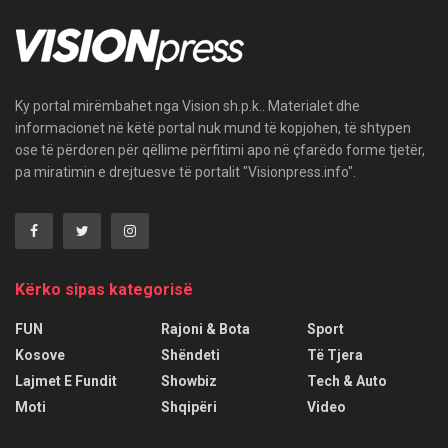
Ky portal mirëmbahet nga Vision sh.p.k.. Materialet dhe
informacionet në këtë portal nuk mund të kopjohen, të shtypen
ose të përdoren për qëllime përfitimi apo në çfarëdo forme tjetër,
pa miratimin e drejtuesve të portalit "Visionpress.info".
Kërko sipas kategorisë
FUN
Rajoni & Bota
Sport
Kosove
Shëndeti
Të Tjera
Lajmet E Fundit
Showbiz
Tech & Auto
Moti
Shqipëri
Video