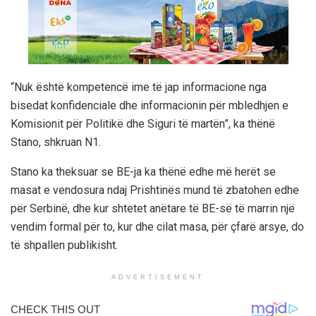
“Nuk është kompetencë ime të jap informacione nga
bisedat konfidenciale dhe informacionin për mbledhjen e
Komisionit për Politikë dhe Siguri të martën”, ka thënë
Stano, shkruan N1.
Stano ka theksuar se BE-ja ka thënë edhe më herët se
masat e vendosura ndaj Prishtinës mund të zbatohen edhe
për Serbinë, dhe kur shtetet anëtare të BE-së të marrin një
vendim formal për to, kur dhe cilat masa, për çfarë arsye, do
të shpallen publikisht.
ADVERTISEMENT