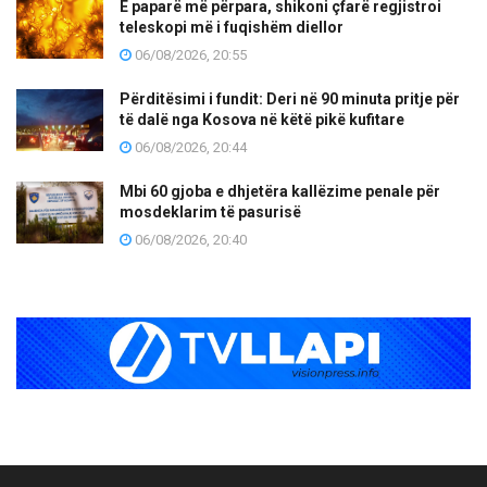
E paparë më përpara, shikoni çfarë regjistroi
teleskopi më i fuqishëm diellor
06/08/2026, 20:55
Përditësimi i fundit: Deri në 90 minuta pritje për
të dalë nga Kosova në këtë pikë kufitare
06/08/2026, 20:44
Mbi 60 gjoba e dhjetëra kallëzime penale për
mosdeklarim të pasurisë
06/08/2026, 20:40