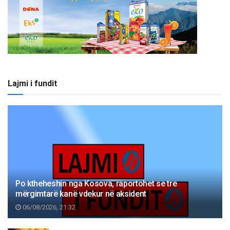
Lajmi i fundit
Po ktheheshin nga Kosova, raportohet se tre
mërgimtarë kanë vdekur në aksident
06/08/2026, 21:32