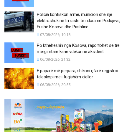
Policia konfiskon armë, municion dhe një
elektroshok në tri raste të ndara në Podujevë,
Fushë Kosovë dhe Prishtinë
07/08/2026, 10:18
Po ktheheshin nga Kosova, raportohet se tre
mërgimtarë kanë vdekur në aksident
06/08/2026, 21:32
E paparë më përpara, shikoni çfarë regjistroi
teleskopi më i fuqishëm diellor
06/08/2026, 20:55