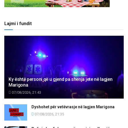
Lajmi i fundit
Ky është personi që u gjend pa shenja jete në lagjen
Marigona
07/08/2026, 21:43
Dyshohet për vetëvrasje në lagjen Marigona
07/08/2026, 21:35