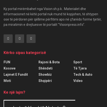
Ky portal mirëmbahet nga Vision sh.p.k.. Materialet dhe
informacionet në këtë portal nuk mund të kopjohen, të shtypen
ose të përdoren për qëllime përfitimi apo në çfarëdo forme tjetër,
pa miratimin e drejtuesve të portalit "Visionpress.info".
Kërko sipas kategorisë
FUN
Rajoni & Bota
Sport
Kosove
Shëndeti
Të Tjera
Lajmet E Fundit
Showbiz
Tech & Auto
Moti
Shqipëri
Video
Ke një lajm?