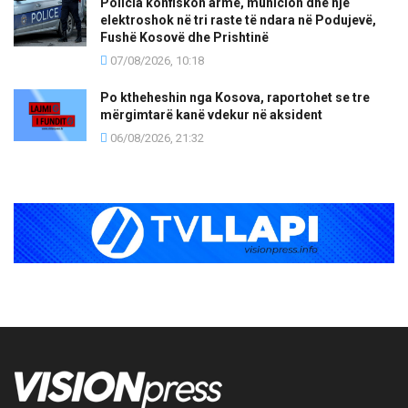
Policia konfiskon armë, municion dhe një
elektroshok në tri raste të ndara në Podujevë,
Fushë Kosovë dhe Prishtinë
07/08/2026, 10:18
Po ktheheshin nga Kosova, raportohet se tre
mërgimtarë kanë vdekur në aksident
06/08/2026, 21:32